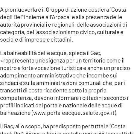
LACITYMAG.IT
A promuoverla è il Gruppo di azione costiera “Costa
degli Dei” insieme all’Arpacal e alla presenza delle
ILREGGINO.IT
autorità provinciali e regionali, delle associazioni di
categoria, dell’associazionismo civico, culturale e
COSENZACHANNEL.IT
sociale di imprese e cittadini.
ILVIBONESE.IT
La balneabilità delle acque, spiega il Gac,
CATANZAROCHANNEL.IT
«rappresenta un’esigenza per un territorio come il
nostro a forte vocazione turistica e anche un preciso
LACAPITALENEWS.IT
adempimento amministrativo che incombe sui
sindaci e sulle amministrazioni comunali che, per i
App
transetti di costa ricadente sotto la propria
competenza, devono informare i cittadini secondo i
ANDROID
profili indicati dal portale nazionale delle acque di
balneazione (www.portaleacque.salute.gov.it).
APPLE
Il Gac, allo scopo, ha predisposto per tutta la “Costa
degli Dei”, 65 cartelloni in metallo pari ai 65 transetti di