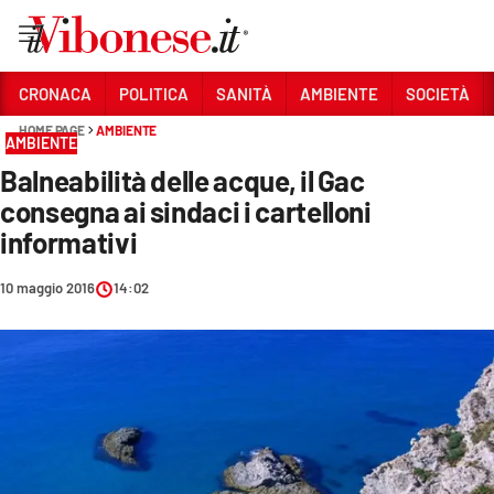
Vai
CRONACA
POLITICA
SANITÀ
AMBIENTE
SOCIETÀ
HOME PAGE
AMBIENTE
Sezioni
AMBIENTE
Balneabilità delle acque, il Gac
CRONACA
consegna ai sindaci i cartelloni
POLITICA
informativi
SANITÀ
10 maggio 2016
14:02
AMBIENTE
SOCIETÀ
CULTURA
ECONOMIA E LAVORO