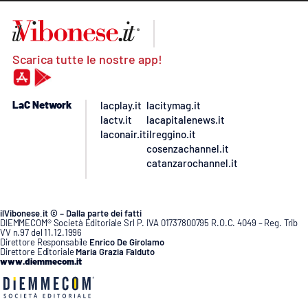
Scarica tutte le nostre app!
LaC Network
lacplay.it
lacitymag.it
lactv.it
lacapitalenews.it
laconair.it
ilreggino.it
cosenzachannel.it
catanzarochannel.it
ilVibonese.it © – Dalla parte dei fatti
DIEMMECOM® Società Editoriale Srl P. IVA 01737800795 R.O.C. 4049 – Reg. Trib
VV n.97 del 11.12.1996
Direttore Responsabile
Enrico De Girolamo
Direttore Editoriale
Maria Grazia Falduto
www.diemmecom.it