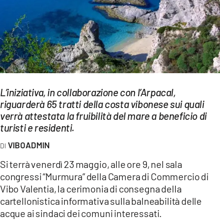
EVENTI
SPORT
Streaming
LAC TV
L’iniziativa, in collaborazione con l’Arpacal,
LAC NETWORK
riguarderà 65 tratti della costa vibonese sui quali
verrà attestata la fruibilità del mare a beneficio di
LAC ONAIR
turisti e residenti.
LaC
VIBOADMIN
Network
Si terrà venerdì 23 maggio, alle ore 9, nel sala
LACPLAY.IT
congressi “Murmura” della Camera di Commercio di
Vibo Valentia, la cerimonia di consegna della
LACTV.IT
cartellonistica informativa sulla balneabilità delle
LACONAIR.IT
acque ai sindaci dei comuni interessati.