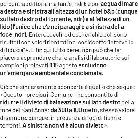
po’ contraddittoria ma tant’è, ndr); e poi
acqua di mare
a destra e sinistra all’altezza di un hotel b&b (dunque
sul lato destro del torrente, ndr) e all’altezza di un
lido (l’unico che c’è nei paraggi è a sinistra della
foce, ndr)
. Enterococchi ed escherichia coli sono
risultati con valori rientrati nel cosiddetto “intervallo
di fiducia”». E fin qui tutto bene, non può che far
piacere apprendere che le analisi di laboratorio sui
campioni prelevati il 15 agosto
escludono
un’emergenza ambientale conclamata.
Ciò che sinceramente sconcerta è quello che segue:
«Questo – precisa il Comune – ha consentito di
ridurre il divieto di balneazione sul lato destro
della
foce del Sant’Anna:
da 300 a 100 metri
, stesso valore
di sempre, dunque, in presenza di foci di fiumi e
torrenti.
A sinistra non vi è alcun divieto
».