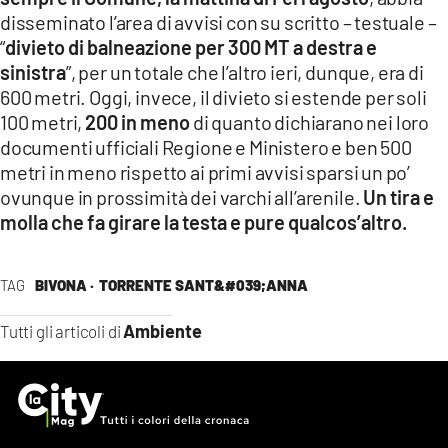
disseminato l’area di avvisi con su scritto – testuale –
“
divieto di balneazione per 300 MT a destra e
sinistra
”, per un totale che l’altro ieri, dunque, era di
600 metri. Oggi, invece, il divieto si estende per soli
100 metri,
200 in meno
di quanto dichiarano nei loro
documenti ufficiali Regione e Ministero e ben 500
metri in meno rispetto ai primi avvisi sparsi un po’
ovunque in prossimità dei varchi all’arenile.
Un tira e
molla che fa girare la testa e pure qualcos’altro.
TAG
BIVONA ·
TORRENTE SANT&#039;ANNA
Ambiente
Tutti gli articoli di