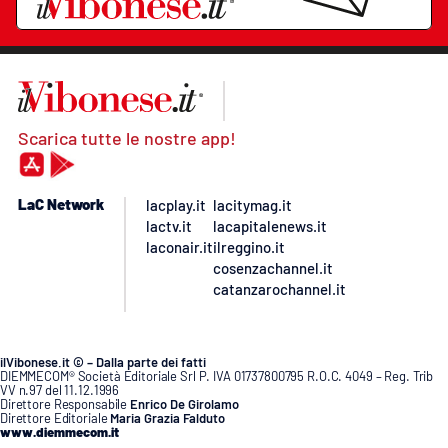
Scarica tutte le nostre app!
LaC Network
lacplay.it
lacitymag.it
lactv.it
lacapitalenews.it
laconair.it
ilreggino.it
cosenzachannel.it
catanzarochannel.it
ilVibonese.it © – Dalla parte dei fatti
DIEMMECOM® Società Editoriale Srl P. IVA 01737800795 R.O.C. 4049 – Reg. Trib
VV n.97 del 11.12.1996
Direttore Responsabile
Enrico De Girolamo
Direttore Editoriale
Maria Grazia Falduto
www.diemmecom.it