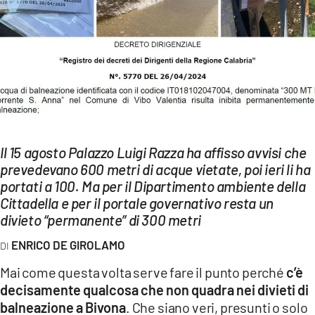
EVENTI
SPORT
Streaming
LAC TV
LAC NETWORK
Il 15 agosto Palazzo Luigi Razza ha affisso avvisi che
LAC ONAIR
prevedevano 600 metri di acque vietate, poi ieri li ha
portati a 100. Ma per il Dipartimento ambiente della
Cittadella e per il portale governativo resta un
LaC
divieto “permanente” di 300 metri
Network
LACPLAY.IT
ENRICO DE GIROLAMO
Mai come questa volta serve fare il punto perché
c’è
LACTV.IT
decisamente qualcosa che non quadra nei divieti di
LACONAIR.IT
balneazione a Bivona
. Che siano veri, presunti o solo