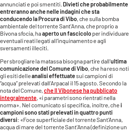
annunciati e poi smentiti.
Divieti che probabilmente
LACITYMAG.IT
entreranno anche nelle indagini che sta
conducendo la Procura di Vibo
, che sulla bomba
ILREGGINO.IT
ambientale del torrente Sant’Anna, che proprio a
COSENZACHANNEL.IT
Bivona sfocia, ha
aperto un fascicolo
per individuare
eventuali reati legati all’inquinamento e agli
ILVIBONESE.IT
sversamenti illeciti.
CATANZAROCHANNEL.IT
Per sbrogliare la matassa bisogna partire dall’
ultima
comunicazione del Comune di Vibo
, che ha reso noti
LACAPITALENEWS.IT
gli esiti delle
analisi effettuate
sui campioni di
“acqua” prelevati dall’Arpacal il 15 agosto. Secondo la
App
nota del Comune,
che Il Vibonese ha pubblicato
integralmente
, «i parametri sono rientrati nella
ANDROID
norma». Nel comunicato si specifica, inoltre, che
i
APPLE
campioni sono stati prelevati in quattro punti
diversi
: «Foce superficiale del torrente Sant’Anna,
acqua di mare del torrente Sant’Anna (definizione un