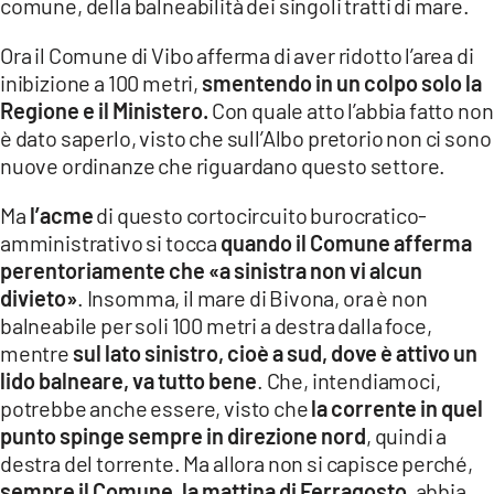
comune, della balneabilità dei singoli tratti di mare.
Ora il Comune di Vibo afferma di aver ridotto l’area di
inibizione a 100 metri,
smentendo in un colpo solo la
Regione e il Ministero.
Con quale atto l’abbia fatto non
è dato saperlo, visto che sull’Albo pretorio non ci sono
nuove ordinanze che riguardano questo settore.
Ma
l’acme
di questo cortocircuito burocratico-
amministrativo si tocca
quando il Comune afferma
perentoriamente che «a sinistra non vi alcun
divieto»
. Insomma, il mare di Bivona, ora è non
balneabile per soli 100 metri a destra dalla foce,
mentre
sul lato sinistro, cioè a sud, dove è attivo un
lido balneare, va tutto bene
. Che, intendiamoci,
potrebbe anche essere, visto che
la corrente in quel
punto spinge sempre in direzione nord
, quindi a
destra del torrente. Ma allora non si capisce perché,
sempre il Comune, la mattina di Ferragosto
, abbia