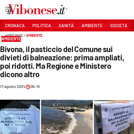
Vai
CRONACA
POLITICA
SANITÀ
AMBIENTE
SOCIETÀ
HOME PAGE
AMBIENTE
Sezioni
AMBIENTE
Bivona, il pasticcio del Comune sui
CRONACA
divieti di balneazione: prima ampliati,
POLITICA
poi ridotti. Ma Regione e Ministero
dicono altro
SANITÀ
AMBIENTE
17 agosto 2024
06:15
SOCIETÀ
CULTURA
ECONOMIA E LAVORO