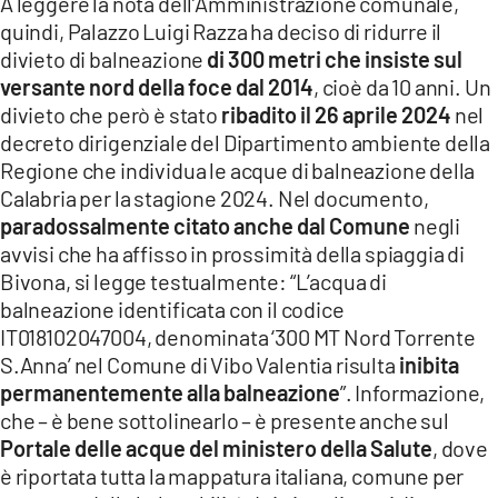
A leggere la nota dell’Amministrazione comunale,
quindi, Palazzo Luigi Razza ha deciso di ridurre il
divieto di balneazione
di 300 metri che insiste sul
versante nord della foce dal 2014
, cioè da 10 anni. Un
divieto che però è stato
ribadito il 26 aprile 2024
nel
decreto dirigenziale del Dipartimento ambiente della
Regione che individua le acque di balneazione della
Calabria per la stagione 2024. Nel documento,
paradossalmente citato anche dal Comune
negli
avvisi che ha affisso in prossimità della spiaggia di
Bivona, si legge testualmente: “L’acqua di
balneazione identificata con il codice
IT018102047004, denominata ‘300 MT Nord Torrente
S.Anna’ nel Comune di Vibo Valentia risulta
inibita
permanentemente alla balneazione
”. Informazione,
che – è bene sottolinearlo – è presente anche sul
Portale delle acque del ministero della Salute
, dove
è riportata tutta la mappatura italiana, comune per