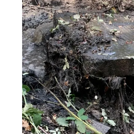
Eventi
Sport
Streaming
LaC TV
Lac Network
LaC OnAir
LaC
Network
lacplay.it
lactv.it