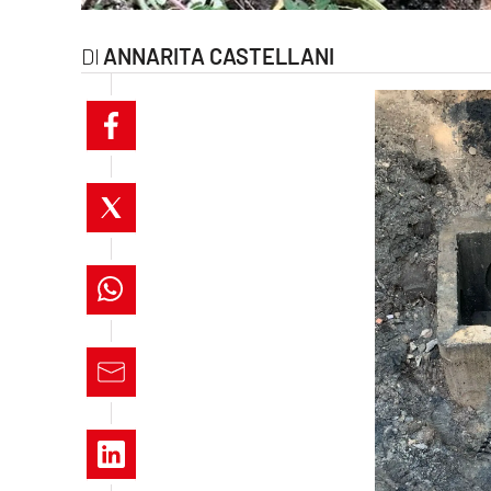
laconair.it
ANNARITA CASTELLANI
lacitymag.it
ilreggino.it
cosenzachannel.it
ilvibonese.it
catanzarochannel.it
lacapitalenews.it
App
Android