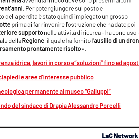
rent’anni
. Per poter giungere sul posto e
o della perdita è stato quindi impiegato un grosso
notte
prima di far rinvenire l’ostruzione che ha dato poi
teriore supporto
nelle attività di ricerca – ha concluso 
ale della
Regione
, il quale ha fornito l’
ausilio di un dro
rsamento prontamente
risolto
».
renza idrica, lavori in corso e”soluzioni” fino ad agos
rciapiedi e aree d’interesse pubblico
cheologica permanente al museo “Galluppi”
fondo del sindaco di Drapia Alessandro Porcelli
LaC Network