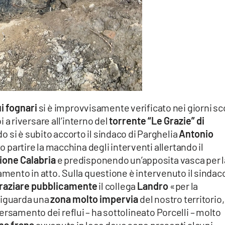
i fognari
si è improvvisamente verificato nei giorni sc
 a riversare all’interno del
torrente “Le Grazie” di
o si è subito accorto il sindaco di Parghelia
Antonio
o partire la macchina degli interventi allertando il
ione Calabria
e predisponendo un’apposita vasca per l
amento in atto. Sulla questione è intervenuto il sindaco
raziare pubblicamente
il collega
Landro
«per la
riguarda una
zona molto impervia
del nostro territorio,
ersamento dei reflui – ha sottolineato Porcelli – molto
na frana
avvenuta in loco dove sono presenti alcuni