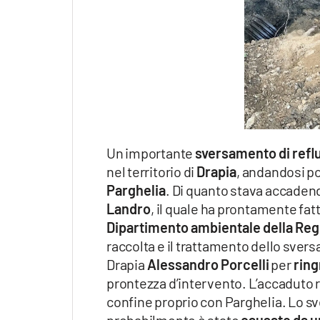
Apple
Vai
Un importante
sversamento di reflu
nel territorio di
Drapia
, andandosi poi
Parghelia
. Di quanto stava accadend
Landro
, il quale ha prontamente fatt
Dipartimento ambientale della Reg
raccolta e il trattamento dello svers
Drapia
Alessandro Porcelli
per
ring
prontezza d’intervento. L’accaduto 
confine proprio con Parghelia. Lo sv
probabilmente è stato
causato da u