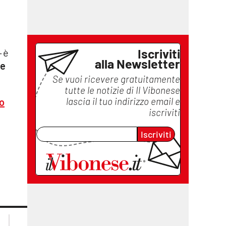
Iscriviti
– è
alla Newsletter
ne
Se vuoi ricevere gratuitamente
tutte le notizie di
Il Vibonese
lascia il tuo indirizzo email e
to
iscriviti
Iscriviti
lacplay.it
lacitymag.it