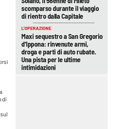
Solano, il 56enne di Mileto
scomparso durante il viaggio
di rientro dalla Capitale
L’OPERAZIONE
Maxi sequestro a San Gregorio
d’Ippona: rinvenute armi,
droga e parti di auto rubate.
Una pista per le ultime
orsi
intimidazioni
a
 di
 sul