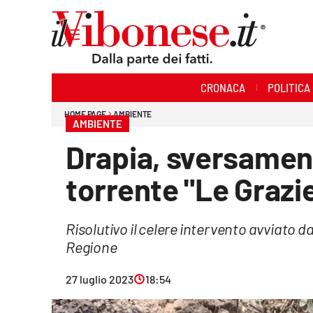
Sezioni
CRONACA
POLITICA
Cronaca
HOME PAGE
AMBIENTE
AMBIENTE
Politica
Drapia, sversamento
Sanità
torrente "Le Grazi
Ambiente
Risolutivo il celere intervento avviato d
Società
Regione
Cultura
27 luglio 2023
18:54
Economia e Lavoro