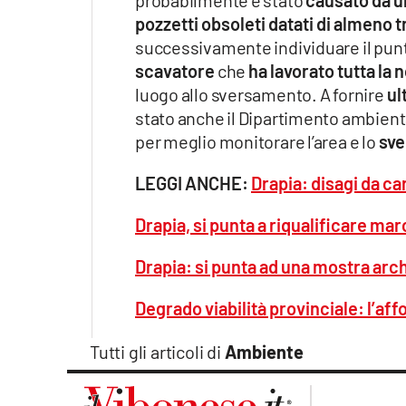
pozzetti obsoleti datati di almeno t
successivamente individuare il punt
scavatore
che
ha lavorato tutta la 
luogo allo sversamento. A fornire
ul
stato anche il Dipartimento ambient
per meglio monitorare l’area e lo
sve
LEGGI ANCHE:
Drapia: disagi da ca
Drapia, si punta a riqualificare ma
Drapia: si punta ad una mostra ar
Degrado viabilità provinciale: l’af
Tutti gli articoli di
Ambiente