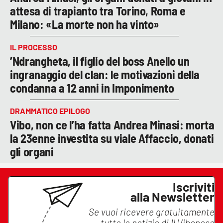
attesa di trapianto tra Torino, Roma e
Milano: «La morte non ha vinto»
IL PROCESSO
’Ndrangheta, il figlio del boss Anello un
ingranaggio del clan: le motivazioni della
condanna a 12 anni in Imponimento
DRAMMATICO EPILOGO
Vibo, non ce l’ha fatta Andrea Minasi: morta
la 23enne investita su viale Affaccio, donati
gli organi
Iscriviti
alla Newsletter
Se vuoi ricevere gratuitamente
tutte le notizie di
Il Vibonese