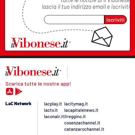
lascia il tuo indirizzo email e iscriviti
Iscriviti
Scarica tutte le nostre app!
LaC Network
lacplay.it
lacitymag.it
lactv.it
lacapitalenews.it
laconair.it
ilreggino.it
cosenzachannel.it
catanzarochannel.it