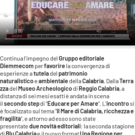
LACITYMAG.IT
ILREGGINO.IT
COSENZACHANNEL.IT
ILVIBONESE.IT
Continua l’impegno del
Gruppo editoriale
CATANZAROCHANNEL.IT
Diemmecom
per
favorire
la convergenza di
LACAPITALENEWS.IT
esperienze a
tutela
del
patrimonio
naturalistico
e
ambientale
della
Calabria
. Dalla
Terra
zza
del
Museo Archeologico
di
Reggio Calabria
, a
App
distanza di sei mesi esatti è andata in scena
ANDROID
il
secondo step
di “
Educare per Amare
”. L’
incontro
si
è focalizzato sul tema “
Il Mare di Calabria, ricchezza e
APPLE
fragilità
”, e attorno ad esso sono state
presentate
due novità editoriali
: la seconda stagione
di
Blu Calabria
e il nuovo format
Una Regione per