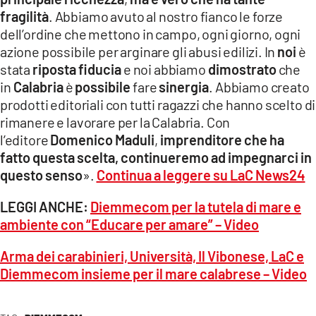
fragilità
. Abbiamo avuto al nostro fianco le forze
dell’ordine che mettono in campo, ogni giorno, ogni
azione possibile per arginare gli abusi edilizi. In
noi
è
stata
riposta fiducia
e noi abbiamo
dimostrato
che
in
Calabria
è
possibile
fare
sinergia
. Abbiamo creato
prodotti editoriali con tutti ragazzi che hanno scelto di
rimanere e lavorare per la Calabria. Con
l’editore
Domenico Maduli
,
imprenditore che ha
fatto questa scelta, continueremo ad impegnarci in
questo senso
».
Continua a leggere su LaC News24
LEGGI ANCHE:
Diemmecom per la tutela di mare e
ambiente con “Educare per amare” – Video
Arma dei carabinieri, Università, Il Vibonese, LaC e
Diemmecom insieme per il mare calabrese – Video