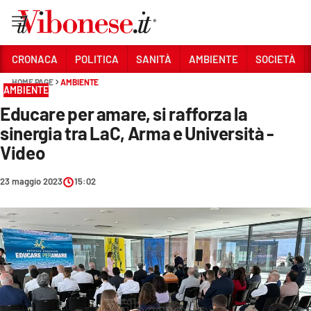
Vai
CRONACA
POLITICA
SANITÀ
AMBIENTE
SOCIETÀ
HOME PAGE
AMBIENTE
Sezioni
AMBIENTE
Educare per amare, si rafforza la
CRONACA
sinergia tra LaC, Arma e Università -
POLITICA
Video
SANITÀ
23 maggio 2023
15:02
AMBIENTE
SOCIETÀ
CULTURA
ECONOMIA E LAVORO