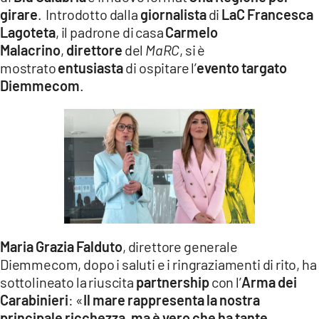
girare
. Introdotto dalla
giornalista
di
LaC Francesca
Lagoteta
, il padrone di casa
Carmelo
Malacrino
,
direttore
del
MaRC
, si è
mostrato
entusiasta
di ospitare l’
evento targato
Diemmecom
.
Maria Grazia Falduto
, direttore generale
Diemmecom, dopo i saluti e i ringraziamenti di rito, ha
sottolineato la riuscita
partnership
con l’
Arma dei
Carabinieri
: «
Il mare rappresenta la nostra
principale ricchezza
,
ma è vero che ha tante