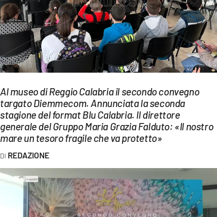
EVENTI
SPORT
Streaming
LAC TV
Al museo di Reggio Calabria il secondo convegno
LAC NETWORK
targato Diemmecom. Annunciata la seconda
stagione del format Blu Calabria. Il direttore
LAC ONAIR
generale del Gruppo Maria Grazia Falduto: «Il nostro
mare un tesoro fragile che va protetto»
LaC
Network
REDAZIONE
LACPLAY.IT
LACTV.IT
LACONAIR.IT