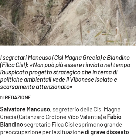
EVENTI
SPORT
Streaming
LAC TV
I segretari Mancuso (Cisl Magna Grecia) e Blandino
LAC NETWORK
(Filca Cisl): «Non può più essere rinviato nel tempo
l’auspicato progetto strategico che in tema di
LAC ONAIR
politiche ambientali vede il Vibonese isolato e
scarsamente attenzionato»
LaC
Network
REDAZIONE
LACPLAY.IT
Salvatore Mancuso
, segretario della Cisl Magna
Grecia (Catanzaro Crotone Vibo Valentia) e
Fabio
LACTV.IT
Blandino
segretario Filca Cisl esprimono grande
LACONAIR.IT
preoccupazione per la situazione
di grave dissesto