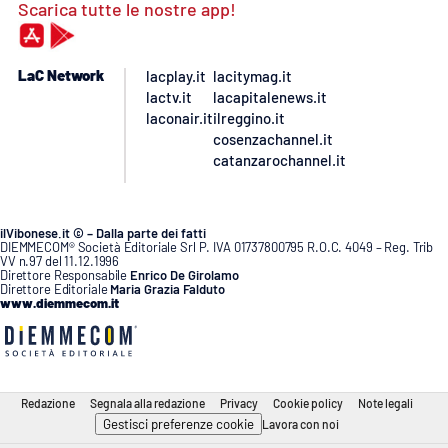
Scarica tutte le nostre app!
LaC Network
lacplay.it
lacitymag.it
lactv.it
lacapitalenews.it
laconair.it
ilreggino.it
cosenzachannel.it
catanzarochannel.it
ilVibonese.it © – Dalla parte dei fatti
DIEMMECOM® Società Editoriale Srl P. IVA 01737800795 R.O.C. 4049 – Reg. Trib
VV n.97 del 11.12.1996
Direttore Responsabile
Enrico De Girolamo
Direttore Editoriale
Maria Grazia Falduto
www.diemmecom.it
Redazione
Segnala alla redazione
Privacy
Cookie policy
Note legali
Gestisci preferenze cookie
Lavora con noi