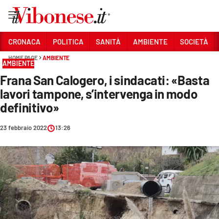
Vai
CRONACA
POLITICA
SANITÀ
AMBIENTE
SOCIETÀ
HOME PAGE
AMBIENTE
Sezioni
AMBIENTE
Frana San Calogero, i sindacati: «Basta
CRONACA
lavori tampone, s’intervenga in modo
POLITICA
definitivo»
SANITÀ
23 febbraio 2022
13:26
AMBIENTE
SOCIETÀ
CULTURA
ECONOMIA E LAVORO