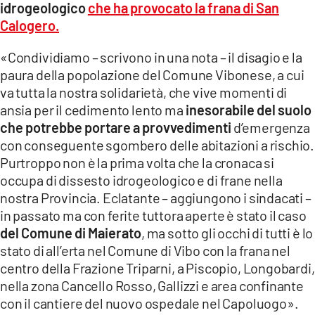
idrogeologico
che ha provocato la frana di San
LACITYMAG.IT
Calogero.
ILREGGINO.IT
«Condividiamo – scrivono in una nota – il disagio e la
paura della popolazione del Comune Vibonese, a cui
COSENZACHANNEL.IT
va tutta la nostra solidarietà, che vive momenti di
ansia per il cedimento lento ma
inesorabile del suolo
ILVIBONESE.IT
che potrebbe portare a provvedimenti
d’emergenza
CATANZAROCHANNEL.IT
con conseguente sgombero delle abitazioni a rischio.
Purtroppo non è la prima volta che la cronaca si
LACAPITALENEWS.IT
occupa di dissesto idrogeologico e di frane nella
nostra Provincia. Eclatante – aggiungono i sindacati –
App
in passato ma con ferite tuttora aperte è stato il caso
del Comune di Maierato
, ma sotto gli occhi di tutti è lo
ANDROID
stato di all’erta nel Comune di Vibo con la frana nel
APPLE
centro della Frazione Triparni, a Piscopio, Longobardi,
nella zona Cancello Rosso, Gallizzi e area confinante
con il cantiere del nuovo ospedale nel Capoluogo».