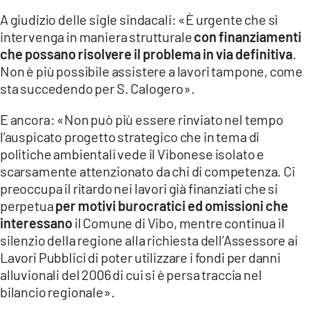
A giudizio delle sigle sindacali: «È urgente che si
intervenga in maniera strutturale
con finanziamenti
che possano risolvere il problema in via definitiva
.
Non è più possibile assistere a lavori tampone, come
sta succedendo per S. Calogero».
E ancora: «Non può più essere rinviato nel tempo
l’auspicato progetto strategico che in tema di
politiche ambientali vede il Vibonese isolato e
scarsamente attenzionato da chi di competenza. Ci
preoccupa il ritardo nei lavori già finanziati che si
perpetua
per motivi burocratici ed omissioni che
interessano
il Comune di Vibo, mentre continua il
silenzio della regione alla richiesta dell’Assessore ai
Lavori Pubblici di poter utilizzare i fondi per danni
alluvionali del 2006 di cui si è persa traccia nel
bilancio regionale».