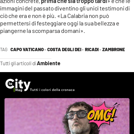
azioni concrete,
prima che sia troppo tardi
» e che le
immagini del passato diventino gli unici testimoni di
ciò che era e non è più. «La Calabria non può
permettersi di festeggiare oggi la sua bellezza e
piangerne la scomparsa domani».
TAG
CAPO VATICANO ·
COSTA DEGLI DEI ·
RICADI ·
ZAMBRONE
Ambiente
Tutti gli articoli di