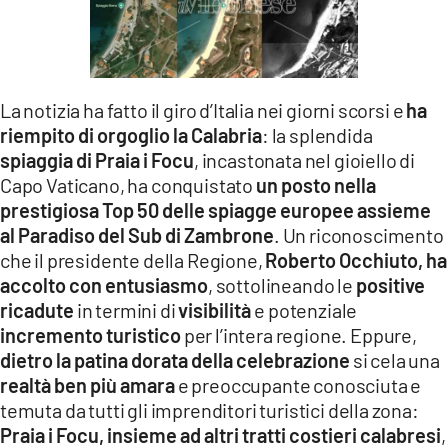
LACITYMAG.IT
ILREGGINO.IT
La notizia ha fatto il giro d’Italia nei giorni scorsi e
ha
COSENZACHANNEL.IT
riempito di orgoglio la Calabria
: la splendida
ILVIBONESE.IT
spiaggia di Praia i Focu
, incastonata nel gioiello di
Capo Vaticano, ha conquistato
un posto nella
CATANZAROCHANNEL.IT
prestigiosa Top 50 delle spiagge europee assieme
al Paradiso del Sub di Zambrone
. Un riconoscimento
LACAPITALENEWS.IT
che il presidente della Regione,
Roberto Occhiuto, ha
accolto con entusiasmo
, sottolineando le
positive
App
ricadute
in termini di
visibilità
e potenziale
incremento turistico
per l’intera regione. Eppure,
ANDROID
dietro la patina dorata della celebrazione
si cela una
APPLE
realtà ben più amara
e preoccupante conosciuta e
temuta da tutti gli imprenditori turistici della zona:
Praia i Focu, insieme ad altri tratti costieri calabresi
,