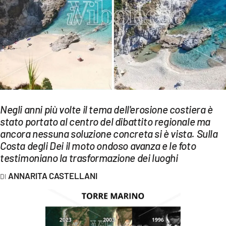
EVENTI
SPORT
Streaming
LAC TV
LAC NETWORK
Negli anni più volte il tema dell'erosione costiera è
LAC ONAIR
stato portato al centro del dibattito regionale ma
ancora nessuna soluzione concreta si è vista. Sulla
Costa degli Dei il moto ondoso avanza e le foto
LaC
testimoniano la trasformazione dei luoghi
Network
LACPLAY.IT
ANNARITA CASTELLANI
LACTV.IT
LACONAIR.IT