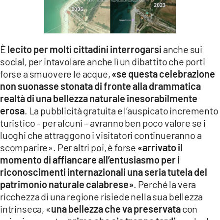
È
lecito per molti cittadini interrogarsi
anche sui
social, per intavolare anche lì un dibattito che porti
forse a smuovere le acque,
«se questa celebrazione
non suonasse stonata di fronte alla drammatica
realtà di una bellezza naturale inesorabilmente
erosa
. La pubblicità gratuita e l’auspicato incremento
turistico – per alcuni – avranno ben poco valore se i
luoghi che attraggono i visitatori continueranno a
scomparire». Per altri poi, è forse
«arrivato il
momento di affiancare all’entusiasmo per i
riconoscimenti internazionali una seria tutela del
patrimonio naturale calabrese»
. Perché la vera
ricchezza di una regione risiede nella sua bellezza
intrinseca, «
una bellezza che va preservata
con