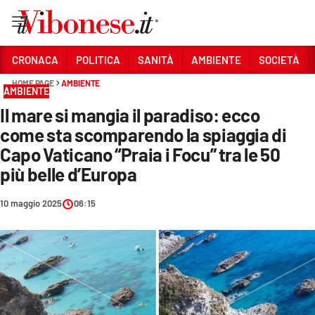
Vai
CRONACA
POLITICA
SANITÀ
AMBIENTE
SOCIETÀ
HOME PAGE
AMBIENTE
Sezioni
AMBIENTE
Il mare si mangia il paradiso: ecco
CRONACA
come sta scomparendo la spiaggia di
POLITICA
Capo Vaticano “Praia i Focu” tra le 50
più belle d’Europa
SANITÀ
AMBIENTE
10 maggio 2025
06:15
SOCIETÀ
CULTURA
ECONOMIA E LAVORO