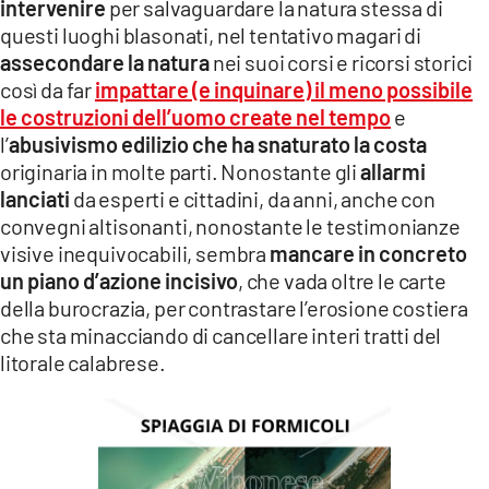
intervenire
per salvaguardare la natura stessa di
questi luoghi blasonati, nel tentativo magari di
assecondare la natura
nei suoi corsi e ricorsi storici
così da far
impattare (e inquinare) il meno possibile
le costruzioni dell’uomo create nel tempo
e
l’
abusivismo edilizio che ha snaturato la costa
originaria in molte parti. Nonostante gli
allarmi
lanciati
da esperti e cittadini, da anni, anche con
convegni altisonanti, nonostante le testimonianze
visive inequivocabili, sembra
mancare in concreto
un piano d’azione incisivo
, che vada oltre le carte
della burocrazia, per contrastare l’erosione costiera
che sta minacciando di cancellare interi tratti del
litorale calabrese.