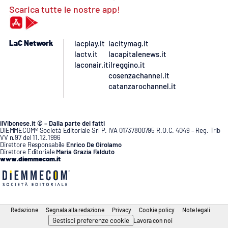
Scarica tutte le nostre app!
LaC Network
lacplay.it
lacitymag.it
lactv.it
lacapitalenews.it
laconair.it
ilreggino.it
cosenzachannel.it
catanzarochannel.it
ilVibonese.it © – Dalla parte dei fatti
DIEMMECOM® Società Editoriale Srl P. IVA 01737800795 R.O.C. 4049 – Reg. Trib
VV n.97 del 11.12.1996
Direttore Responsabile
Enrico De Girolamo
Direttore Editoriale
Maria Grazia Falduto
www.diemmecom.it
Redazione
Segnala alla redazione
Privacy
Cookie policy
Note legali
Gestisci preferenze cookie
Lavora con noi