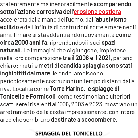
sta lentamente ma inesorabilmente
scomparendo
sotto l’azione corrosiva dell’
erosione costiera
accelerata dalla mano dell’uomo, dall’
abusivismo
edilizio
e dall’infinità di costruzioni sorte a mare negli
anni. Il mare si sta addentrando nuovamente
come
circa 2000 anni fa
, riprendendosi i suoi
spazi
naturali
. Le immagini che ci giungono, impietose
nella loro comparazione
tra il 2006 e il 2021
, parlano
chiaro: metri e
metri di candida spiaggia sono stati
inghiottiti dal mare
, le onde lambiscono
pericolosamente costruzioni un tempo distanti dalla
riva. Località come
Torre Marino, le spiagge di
Tonicello e Formicoli
, come testimoniano ulteriori
scatti aerei risalenti al 1996, 2003 e 2023, mostrano un
arretramento della costa impressionante, con intere
aree che sembrano
destinate a soccombere
.