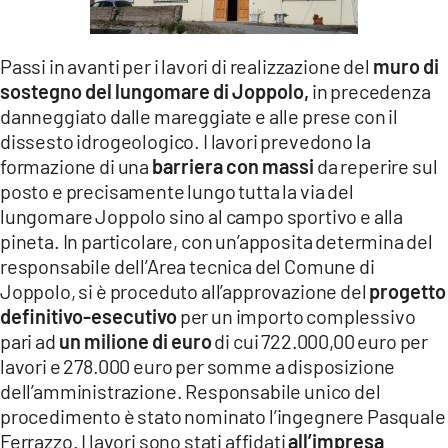
LACITYMAG.IT
Passi in avanti per i lavori di realizzazione del
muro di
ILREGGINO.IT
sostegno del lungomare di Joppolo,
in precedenza
COSENZACHANNEL.IT
danneggiato dalle mareggiate e alle prese con il
dissesto idrogeologico. I lavori prevedono la
ILVIBONESE.IT
formazione di una
barriera con massi
da reperire sul
posto e precisamente lungo tutta la via del
CATANZAROCHANNEL.IT
lungomare Joppolo sino al campo sportivo e alla
pineta. In particolare, con un’apposita determina del
LACAPITALENEWS.IT
responsabile dell’Area tecnica del Comune di
Joppolo, si è proceduto all’approvazione del
progetto
App
definitivo-esecutivo
per un importo complessivo
ANDROID
pari ad
un milione di euro
di cui 722.000,00 euro per
lavori e 278.000 euro per somme a disposizione
APPLE
dell’amministrazione. Responsabile unico del
procedimento è stato nominato l’ingegnere Pasquale
Ferrazzo. I lavori sono stati affidati
all’impresa