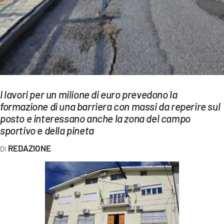
EVENTI
SPORT
Streaming
LAC TV
I lavori per un milione di euro prevedono la
LAC NETWORK
formazione di una barriera con massi da reperire sul
posto e interessano anche la zona del campo
LAC ONAIR
sportivo e della pineta
LaC
REDAZIONE
Network
LACPLAY.IT
LACTV.IT
LACONAIR.IT