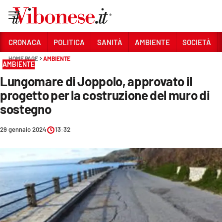
Vai
CRONACA
POLITICA
SANITÀ
AMBIENTE
SOCIETÀ
HOME PAGE
AMBIENTE
Sezioni
AMBIENTE
Lungomare di Joppolo, approvato il
CRONACA
progetto per la costruzione del muro di
POLITICA
sostegno
SANITÀ
29 gennaio 2024
13:32
AMBIENTE
SOCIETÀ
CULTURA
ECONOMIA E LAVORO