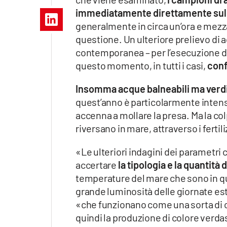
Apple
immediatamente direttamente sul
generalmente in circa un’ora e mezza
questione. Un ulteriore prelievo di 
contemporanea – per l’esecuzione del
Vai
questo momento, in tutti i casi,
conf
Insomma acque balneabili ma verdi.
quest’anno è particolarmente intenso
accenna a mollare la presa. Ma la c
riversano in mare, attraverso i fertil
«Le ulteriori indagini dei parametri 
accertare
la tipologia e la quantità
temperature del mare che sono in qu
grande luminosità delle giornate est
«che funzionano come una sorta di co
quindi la produzione di colore verdast