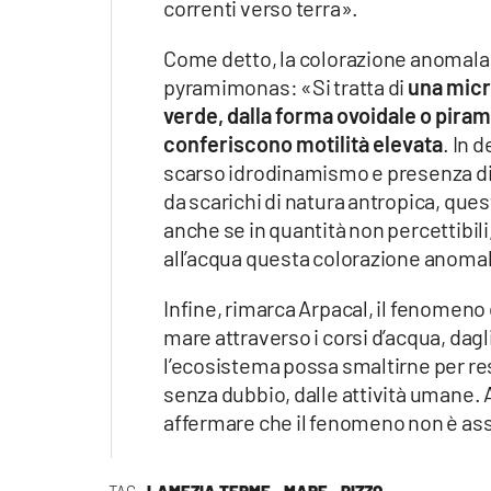
correnti verso terra».
Come detto, la colorazione anomala 
pyramimonas: «Si tratta di
una micr
verde, dalla forma ovoidale o pirami
conferiscono motilità elevata
. In 
scarso idrodinamismo e presenza di 
da scarichi di natura antropica, que
anche se in quantità non percettibil
all’acqua questa colorazione anoma
Infine, rimarca Arpacal, il fenomeno
mare attraverso i corsi d’acqua, dagli
l’ecosistema possa smaltirne per res
senza dubbio, dalle attività umane.
affermare che il fenomeno non è as