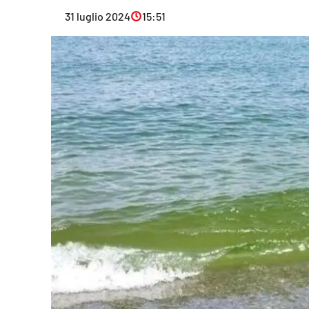
Eventi
31 luglio 2024
15:51
Sport
Streaming
LaC TV
Lac Network
LaC OnAir
LaC
Network
lacplay.it
lactv.it