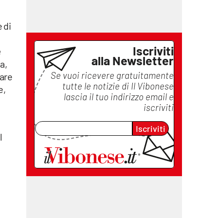
 di
Iscriviti
e
alla Newsletter
a,
Se vuoi ricevere gratuitamente
vare
tutte le notizie di
Il Vibonese
e,
lascia il tuo indirizzo email e
iscriviti
Iscriviti
l