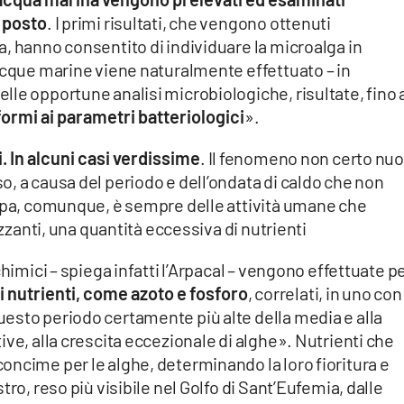
 posto
. I primi risultati, che vengono ottenuti
, hanno consentito di individuare la microalga in
acque marine viene naturalmente effettuato – in
le opportune analisi microbiologiche, risultate, fino 
ormi ai parametri batteriologici
».
 In alcuni casi verdissime
. Il fenomeno non certo nu
, a causa del periodo e dell’ondata di caldo che non
olpa, comunque, è sempre delle attività umane che
izzanti, una quantità eccessiva di nutrienti
chimici – spiega infatti l’Arpacal – vengono effettuate p
 di nutrienti, come azoto e fosforo
, correlati, in uno con
esto periodo certamente più alte della media e alla
ive, alla crescita eccezionale di alghe». Nutrienti che
ncime per le alghe, determinando la loro fioritura e
ro, reso più visibile nel Golfo di Sant’Eufemia, dalle