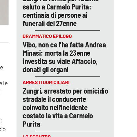
saluto a Carmelo Purita:
centinaia di persone ai
funerali del 27enne
DRAMMATICO EPILOGO
Vibo, non ce l’ha fatta Andrea
Minasi: morta la 23enne
investita su viale Affaccio,
le
donati gli organi
ARRESTI DOMICILIARI
e le
Zungri, arrestato per omicidio
i
stradale il conducente
coinvolto nell'incidente
costato la vita a Carmelo
i
Purita
ciò
LO SCONTRO