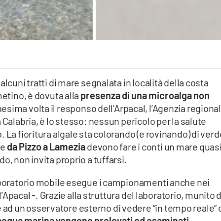
lcuni tratti di mare segnalata in località della costa
metino, è dovuta alla
presenza di una microalga non
nnesima volta il responso dell’Arpacal, l’Agenzia regiona
 Calabria, è lo stesso: nessun pericolo per la salute
 La fioritura algale sta colorando (e rovinando) di verd
he
da Pizzo a Lamezia
devono fare i conti un mare quas
o, non invita proprio a tuffarsi.
laboratorio mobile esegue i campionamenti anche nei
ll’Apacal -. Grazie alla struttura del laboratorio, munito d
d un osservatore esterno di vedere “in tempo reale” 
 acqua marina vengono prelevati ed esaminati