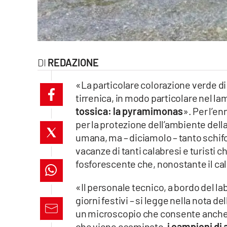
laconair.it
lacitymag.it
REDAZIONE
ilreggino.it
«La particolare colorazione verde di a
cosenzachannel.it
tirrenica, in modo particolare nel la
tossica: la pyramimonas
». Per l’e
ilvibonese.it
per la protezione dell’ambiente della
catanzarochannel.it
umana, ma – diciamolo – tanto schifo.
vacanze di tanti calabresi e turisti c
lacapitalenews.it
fosforescente che, nonostante il cald
«Il personale tecnico, a bordo del 
App
giorni festivi – si legge nella nota de
Android
un microscopio che consente anche a
che viene esaminato,
i campioni di