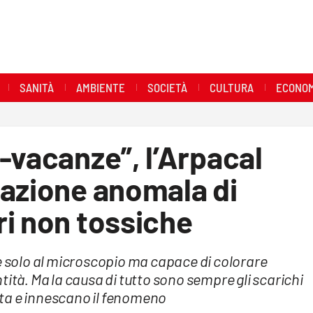
SANITÀ
AMBIENTE
SOCIETÀ
CULTURA
ECONOM
-vacanze”, l’Arpacal
razione anomala di
ri non tossiche
le solo al microscopio ma capace di colorare
tità. Ma la causa di tutto sono sempre gli scarichi
osta e innescano il fenomeno