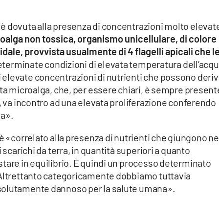
è dovuta alla presenza di concentrazioni molto elevate
oalga non tossica, organismo unicellulare, di colore
dale, provvista usualmente di 4 flagelli apicali che l
determinate condizioni di elevata temperatura dell’acqu
elevate concentrazioni di nutrienti che possono deri
sta microalga, che, per essere chiari, è sempre present
i, va incontro ad una elevata proliferazione conferendo
la».
 è «correlato alla presenza di nutrienti che giungono ne
 scarichi da terra, in quantità superiori a quanto
tare in equilibrio. È quindi un processo determinato
 Altrettanto categoricamente dobbiamo tuttavia
solutamente dannoso per la salute umana».