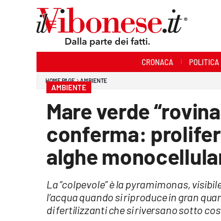
Sezioni
CRONACA
POLITICA
Cronaca
HOME PAGE
AMBIENTE
AMBIENTE
Politica
Mare verde “rovina
Sanità
conferma: prolife
Ambiente
alghe monocellula
Società
La “colpevole” è la pyramimonas, visibi
Cultura
l’acqua quando si riproduce in gran quan
Economia e Lavoro
di fertilizzanti che si riversano sotto c