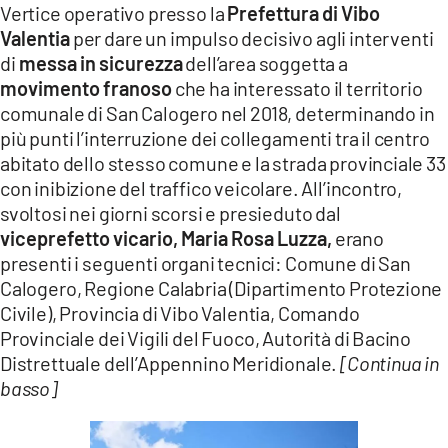
Vertice operativo presso la
Prefettura di Vibo
LACITYMAG.IT
Valentia
per dare un impulso decisivo agli interventi
di
messa in sicurezza
dell’area soggetta a
ILREGGINO.IT
movimento franoso
che ha interessato il territorio
COSENZACHANNEL.IT
comunale di San Calogero nel 2018, determinando in
più punti l’interruzione dei collegamenti tra il centro
ILVIBONESE.IT
abitato dello stesso comune e la strada provinciale 33
con inibizione del traffico veicolare. All’incontro,
CATANZAROCHANNEL.IT
svoltosi nei giorni scorsi e presieduto dal
viceprefetto vicario, Maria Rosa Luzza,
erano
LACAPITALENEWS.IT
presenti i seguenti organi tecnici: Comune di San
Calogero, Regione Calabria (Dipartimento Protezione
App
Civile), Provincia di Vibo Valentia, Comando
ANDROID
Provinciale dei Vigili del Fuoco, Autorità di Bacino
Distrettuale dell’Appennino Meridionale.
[Continua in
APPLE
basso]