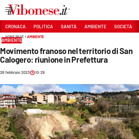
Vai
CRONACA
POLITICA
SANITÀ
AMBIENTE
SOCIETÀ
HOME PAGE
AMBIENTE
Sezioni
AMBIENTE
Movimento franoso nel territorio di San
CRONACA
Calogero: riunione in Prefettura
POLITICA
26 febbraio 2023
10:29
SANITÀ
AMBIENTE
SOCIETÀ
CULTURA
ECONOMIA E LAVORO