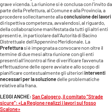
grave vicenda. La riunione si è conclusa con l’invito da
parte della Prefettura, al Comune e alla Provincia, a
procedere sollecitamente alla
conclusione dei lavori
di rispettiva competenza, avvalendosi, al riguardo,
della collaborazione manifestata da tutti gli altri enti
presenti e, in particolare dall’Autorità di Bacino
Distrettuale dell’Appennino Meridionale. La
Prefettura
si è impegnata a convocare non oltre il
termine di due mesi altra riunione con gli enti
presenti all’incontro al fine di verificare l’avvenuta
effettuazione delle opere avviate e allo scopo di
pianificare contestualmente gli ulteriori
interventi
necessari per la soluzione
delle problematiche
relative alla frana.
LEGGI ANCHE:
San Calogero, il comitato “Strade
sicure”: «La Regione realizzi i lavori sul fosso
Scalone»