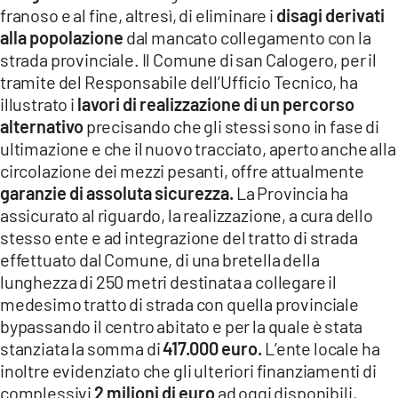
franoso e al fine, altresì, di eliminare i
disagi derivati
alla popolazione
dal mancato collegamento con la
strada provinciale. Il Comune di san Calogero, per il
tramite del Responsabile dell’Ufficio Tecnico, ha
illustrato i
lavori di realizzazione di un percorso
alternativo
precisando che gli stessi sono in fase di
ultimazione e che il nuovo tracciato, aperto anche alla
circolazione dei mezzi pesanti, offre attualmente
garanzie di assoluta sicurezza.
La Provincia ha
assicurato al riguardo, la realizzazione, a cura dello
stesso ente e ad integrazione del tratto di strada
effettuato dal Comune, di una bretella della
lunghezza di 250 metri destinata a collegare il
medesimo tratto di strada con quella provinciale
bypassando il centro abitato e per la quale è stata
stanziata la somma di
417.000 euro.
L’ente locale ha
inoltre evidenziato che gli ulteriori finanziamenti di
complessivi
2 milioni di euro
ad oggi disponibili,