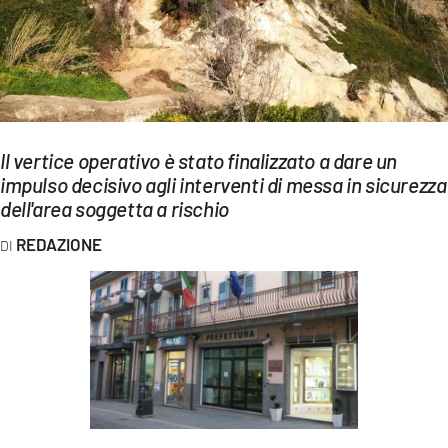
EVENTI
SPORT
Streaming
LAC TV
Il vertice operativo è stato finalizzato a dare un
impulso decisivo agli interventi di messa in sicurezza
LAC NETWORK
dell'area soggetta a rischio
LAC ONAIR
REDAZIONE
LaC
Network
LACPLAY.IT
LACTV.IT
LACONAIR.IT