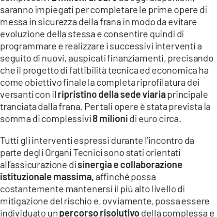
saranno impiegati per completare le prime opere di
messa in sicurezza della frana in modo da evitare
evoluzione della stessa e consentire quindi di
programmare e realizzare i successivi interventi a
seguito di nuovi, auspicati finanziamenti, precisando
che il progetto di fattibilità tecnica ed economica ha
come obiettivo finale la completa riprofilatura dei
versanti con il
ripristino della sede viaria
principale
tranciata dalla frana. Per tali opere è stata prevista la
somma di complessivi
8 milioni
di euro circa.
Tutti gli interventi espressi durante l’incontro da
parte degli Organi Tecnici sono stati orientati
all’assicurazione di
sinergia e collaborazione
istituzionale massima,
affinché possa
costantemente mantenersi il più alto livello di
mitigazione del rischio e, ovviamente, possa essere
individuato un
percorso risolutivo
della complessa e