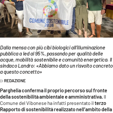
EVENTI
SPORT
Streaming
LAC TV
Dalla mensa con più cibi biologici all’illuminazione
LAC NETWORK
pubblica a led al 95%, passando per qualità delle
acque, mobilità sostenibile e comunità energetica. Il
LAC ONAIR
sindaco Landro: «Abbiamo dato un risvolto concreto
a questo concetto»
LaC
Network
REDAZIONE
LACPLAY.IT
Parghelia conferma il proprio percorso sul fronte
della sostenibilità ambientale e amministrativa.
Il
LACTV.IT
Comune del Vibonese ha infatti presentato il
terzo
LACONAIR.IT
Rapporto di sostenibilità realizzato nell’ambito della