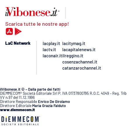
Scarica tutte le nostre app!
LaC Network
lacplay.it
lacitymag.it
lactv.it
lacapitalenews.it
laconair.it
ilreggino.it
cosenzachannel.it
catanzarochannel.it
ilVibonese.it © – Dalla parte dei fatti
DIEMMECOM® Società Editoriale Srl P. IVA 01737800795 R.O.C. 4049 – Reg. Trib
VV n.97 del 11.12.1996
Direttore Responsabile
Enrico De Girolamo
Direttore Editoriale
Maria Grazia Falduto
www.diemmecom.it