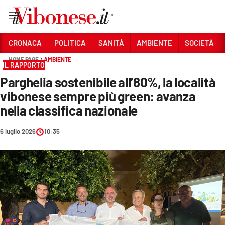
Vai
CRONACA
POLITICA
SANITÀ
AMBIENTE
SOCIETÀ
HOME PAGE
AMBIENTE
Sezioni
IL RAPPORTO
Parghelia sostenibile all’80%, la località
CRONACA
vibonese sempre più green: avanza
POLITICA
nella classifica nazionale
SANITÀ
6 luglio 2026
10:35
AMBIENTE
SOCIETÀ
CULTURA
ECONOMIA E LAVORO