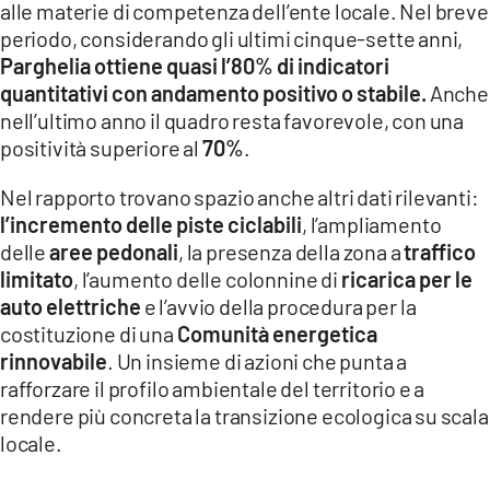
alle materie di competenza dell’ente locale. Nel breve
periodo, considerando gli ultimi cinque-sette anni,
Parghelia ottiene quasi l’80% di indicatori
quantitativi con andamento positivo o stabile.
Anche
nell’ultimo anno il quadro resta favorevole, con una
positività superiore al
70%
.
Nel rapporto trovano spazio anche altri dati rilevanti:
l’incremento delle piste ciclabili
, l’ampliamento
delle
aree pedonali
, la presenza della zona a
traffico
limitato
, l’aumento delle colonnine di
ricarica per le
auto elettriche
e l’avvio della procedura per la
costituzione di una
Comunità energetica
rinnovabile
. Un insieme di azioni che punta a
rafforzare il profilo ambientale del territorio e a
rendere più concreta la transizione ecologica su scala
locale.