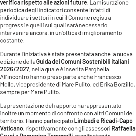
verifica rispetto alle azioni future.
La misurazione
periodica degli indicatori consente infatti di
individuare i settori in cui il Comune registra
progressi e quelli sui quali sarà necessario
intervenire ancora, in un’ottica di miglioramento
costante.
Durante l’iniziativa è stata presentata anche la nuova
edizione della
Guida dei Comuni Sostenibili italiani
2026/2027
, nella quale è inserita Parghelia.
All’incontro hanno preso parte anche Francesco
Mollo, vicepresidente di Mare Pulito, ed Erika Borzillo,
sempre per Mare Pulito.
La presentazione del rapporto ha rappresentato
inoltre un momento di confronto con altri Comuni del
territorio. Hanno partecipato
Limbadi e Ricadi-Capo
Vaticano
, rispettivamente con gli assessori
Raffaella
Crupi
e
Domenico Tomaselli
, manifestando