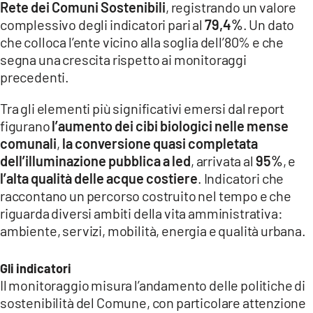
Rete dei Comuni Sostenibili
, registrando un valore
LACITYMAG.IT
complessivo degli indicatori pari al
79,4%
. Un dato
che colloca l’ente vicino alla soglia dell’80% e che
ILREGGINO.IT
segna una crescita rispetto ai monitoraggi
precedenti.
COSENZACHANNEL.IT
Tra gli elementi più significativi emersi dal report
ILVIBONESE.IT
figurano
l’aumento dei cibi biologici nelle mense
CATANZAROCHANNEL.IT
comunali
,
la conversione quasi completata
dell’illuminazione pubblica a led
, arrivata al
95%
, e
LACAPITALENEWS.IT
l’alta qualità delle acque costiere
. Indicatori che
raccontano un percorso costruito nel tempo e che
App
riguarda diversi ambiti della vita amministrativa:
ambiente, servizi, mobilità, energia e qualità urbana.
ANDROID
APPLE
Gli indicatori
Il monitoraggio misura l’andamento delle politiche di
sostenibilità del Comune, con particolare attenzione