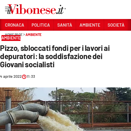
Vai
CRONACA
POLITICA
SANITÀ
AMBIENTE
SOCIETÀ
HOME PAGE
AMBIENTE
Sezioni
AMBIENTE
Pizzo, sbloccati fondi per i lavori ai
CRONACA
depuratori: la soddisfazione dei
POLITICA
Giovani socialisti
SANITÀ
4 aprile 2022
11:33
AMBIENTE
SOCIETÀ
CULTURA
ECONOMIA E LAVORO