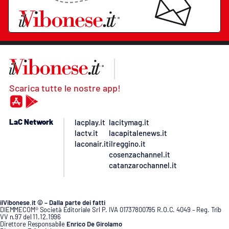
Scarica tutte le nostre app!
LaC Network
lacplay.it
lacitymag.it
lactv.it
lacapitalenews.it
laconair.it
ilreggino.it
cosenzachannel.it
catanzarochannel.it
ilVibonese.it © – Dalla parte dei fatti
DIEMMECOM® Società Editoriale Srl P. IVA 01737800795 R.O.C. 4049 – Reg. Trib
VV n.97 del 11.12.1996
Direttore Responsabile
Enrico De Girolamo