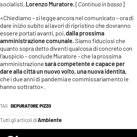
socialisti,
Lorenzo Muratore.
[
Continua in basso
]
LACITYMAG.IT
«Chiediamo – si legge ancora nel comunicato – ora di
ILREGGINO.IT
dare inizio subito ai lavori di ripristino che dovranno
essere portati avanti, poi,
dalla prossima
COSENZACHANNEL.IT
amministrazione comunale.
Siamo fiduciosi che
ILVIBONESE.IT
quanto sopra detto diventi qualcosa di concreto con
l’auspicio – conclude Muratore – che la prossima
CATANZAROCHANNEL.IT
amministrazione
sarà competente e capace per
dare alla città un nuovo volto, una nuova identità,
LACAPITALENEWS.IT
che i due anni di pandemia e commissariamento le
hanno sottratto».
App
ANDROID
TAG
DEPURATORE PIZZO
APPLE
Ambiente
Tutti gli articoli di