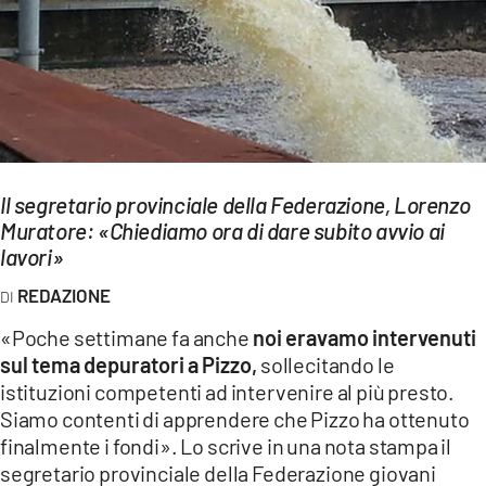
EVENTI
SPORT
Streaming
LAC TV
Il segretario provinciale della Federazione, Lorenzo
LAC NETWORK
Muratore: «Chiediamo ora di dare subito avvio ai
lavori»
LAC ONAIR
REDAZIONE
LaC
«Poche settimane fa anche
noi eravamo intervenuti
Network
sul tema depuratori a Pizzo,
sollecitando le
LACPLAY.IT
istituzioni competenti ad intervenire al più presto.
Siamo contenti di apprendere che Pizzo ha ottenuto
LACTV.IT
finalmente i fondi». Lo scrive in una nota stampa il
LACONAIR.IT
segretario provinciale della Federazione giovani