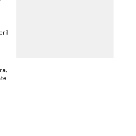
r il
ra,
nte