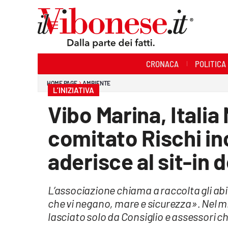
Sezioni
CRONACA
POLITICA
Cronaca
HOME PAGE
AMBIENTE
L’INIZIATIVA
Politica
Vibo Marina, Italia 
Sanità
comitato Rischi inc
Ambiente
aderisce al sit-in 
Società
L’associazione chiama a raccolta gli abi
Cultura
che vi negano, mare e sicurezza». Nel m
Economia e Lavoro
lasciato solo da Consiglio e assessori ch