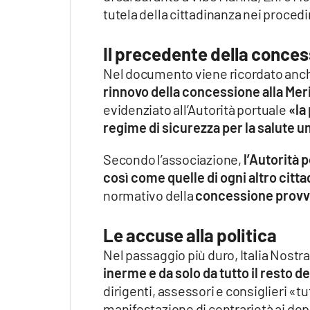
tutela della cittadinanza nei procedi
Il precedente della conce
Nel documento viene ricordato anche
rinnovo della concessione alla Meri
evidenziato all’Autorità portuale
«la
regime di sicurezza per la salute u
Secondo l’associazione,
l’Autorità p
così come quelle di ogni altro citt
normativo della
concessione provvi
Le accuse alla politica
Nel passaggio più duro, Italia Nostra
inerme e da solo da tutto il resto
dirigenti, assessori e consiglieri «tu
manifestazione di contrarietà ai dep