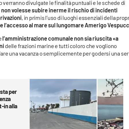
verranno divulgate le finalità puntuali e le schede di
non volesse subire inerme il rischio di incidenti
privazioni
, in primis l’uso di luoghi essenziali della prop
a e l’accesso al mare sul lungomare Amerigo Vespucc
he
l’amministrazione comunale non sia riuscita
«a
ni
delle frazioni marine e tutti coloro che vogliono
fare una vacanza o semplicemente per godersi una ser
sta per
senza
-in alla