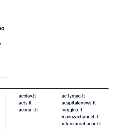
po
e
lacplay.it
lacitymag.it
lactv.it
lacapitalenews.it
laconair.it
ilreggino.it
cosenzachannel.it
catanzarochannel.it