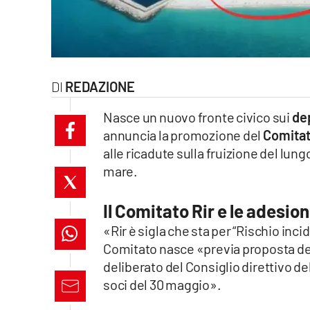
laconair.it
lacitymag.it
ilreggino.it
REDAZIONE
Nasce un nuovo fronte civico sui
dep
cosenzachannel.it
annuncia la promozione del
Comitat
ilvibonese.it
alle ricadute sulla fruizione del lu
mare.
catanzarochannel.it
Il Comitato Rir e le adesion
lacapitalenews.it
«Rir è sigla che sta per “Rischio incid
Comitato nasce «previa proposta de
App
deliberato del Consiglio direttivo de
soci del 30 maggio».
Android