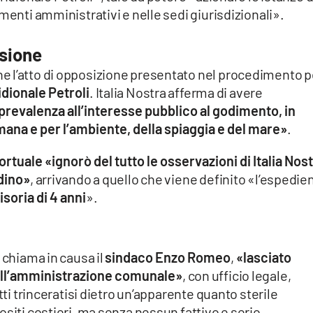
menti amministrativi e nelle sedi giurisdizionali».
ssione
 l’atto di opposizione presentato nel procedimento pe
dionale Petroli
. Italia Nostra afferma di avere
 prevalenza all’interesse pubblico al godimento, in
mana e per l’ambiente, della spiaggia e del mare»
.
ortuale «ignorò del tutto le osservazioni di Italia Nost
adino»
, arrivando a quello che viene definito «l’espedie
soria di 4 anni
».
 chiama in causa il
sindaco Enzo Romeo
,
«lasciato
 dell’amministrazione comunale»
, con ufficio legale,
tti trinceratisi dietro un’apparente quanto sterile
ositi costieri, ma senza nessun fattivo e serio