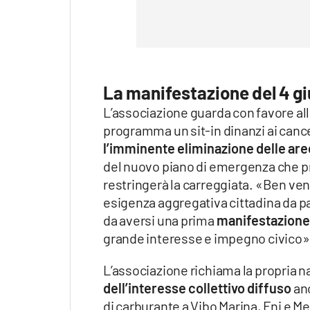
La manifestazione del 4 g
L’associazione guarda con favore al
programma un sit-in dinanzi ai cance
l’imminente eliminazione delle aree
del nuovo piano di emergenza che pre
restringerà la carreggiata. «Ben ven
esigenza aggregativa cittadina da part
da aversi una prima
manifestazione 
grande interesse e impegno civico»
L’associazione richiama la propria nat
dell’interesse collettivo diffuso
anc
di carburante a Vibo Marina, Eni e Me