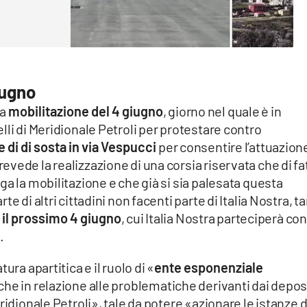
iugno
la
mobilitazione del 4 giugno
, giorno nel quale è in
lli di Meridionale Petroli per protestare contro
 di di sosta in via Vespucci
per consentire l’attuazion
vede la realizzazione di una corsia riservata che di fa
ga la mobilitazione e che già si sia palesata questa
e di altri cittadini non facenti parte di Italia Nostra, t
il prossimo 4 giugno
, cui Italia Nostra parteciperà con
.
ura apartitica e il ruolo di «
ente esponenziale
he in relazione alle problematiche derivanti dai depos
ridionale Petroli», tale da potere «azionare le istanze d