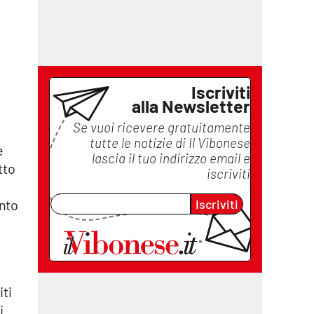
Iscriviti
alla Newsletter
Se vuoi ricevere gratuitamente
tutte le notizie di
Il Vibonese
e
lascia il tuo indirizzo email e
tto
iscriviti
Iscriviti
anto
iti
i