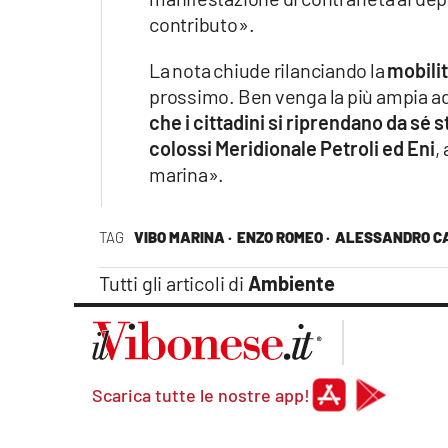
contributo».
La nota chiude rilanciando la
mobili
prossimo. Ben venga la più ampia ad
che i cittadini si riprendano da sé s
colossi Meridionale Petroli ed Eni
,
marina».
TAG
VIBO MARINA ·
ENZO ROMEO ·
ALESSANDRO CA
Tutti gli articoli di
Ambiente
Scarica tutte le nostre app!