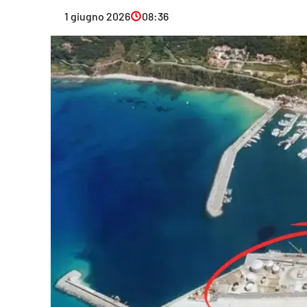
Eventi
1 giugno 2026
08:36
Sport
Streaming
LaC TV
Lac Network
LaC OnAir
LaC
Network
lacplay.it
lactv.it