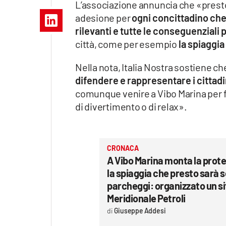
L’associazione annuncia che «presto 
Apple
adesione per
ogni concittadino che 
rilevanti e tutte le conseguenziali 
città, come per esempio
la spiaggi
Vai
Nella nota, Italia Nostra sostiene c
difendere e rappresentare i cittadi
comunque venire a Vibo Marina per 
di divertimento o di relax».
CRONACA
A Vibo Marina monta la prote
la spiaggia che presto sarà 
parcheggi: organizzato un sit
Meridionale Petroli
Giuseppe Addesi