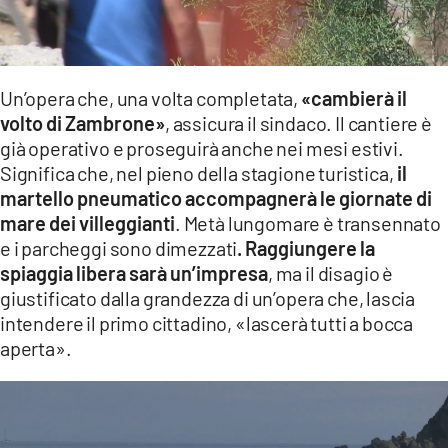
Un’opera che, una volta completata,
«cambierà il
volto di Zambrone»
, assicura il sindaco. Il cantiere è
già operativo e proseguirà anche nei mesi estivi.
Significa che, nel pieno della stagione turistica,
il
martello pneumatico accompagnerà le giornate di
mare dei villeggianti
. Metà lungomare è transennato
e i parcheggi sono dimezzati
. Raggiungere la
spiaggia libera sarà un’impresa
, ma il disagio è
giustificato dalla grandezza di un’opera che, lascia
intendere il primo cittadino, «lascerà tutti a bocca
aperta».