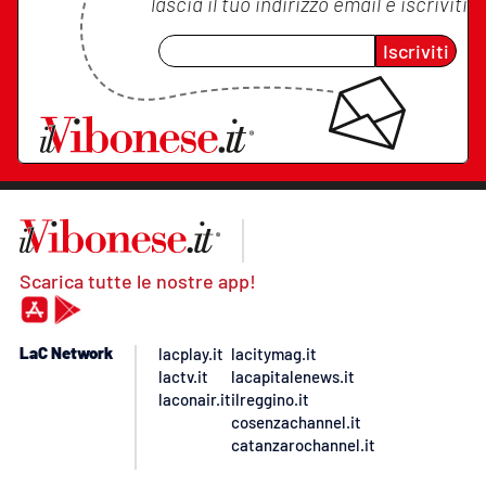
lascia il tuo indirizzo email e iscriviti
Iscriviti
Scarica tutte le nostre app!
LaC Network
lacplay.it
lacitymag.it
lactv.it
lacapitalenews.it
laconair.it
ilreggino.it
cosenzachannel.it
catanzarochannel.it