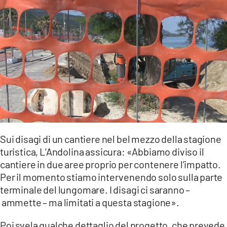
Sui disagi di un cantiere nel bel mezzo della stagione
turistica, L’Andolina assicura: «Abbiamo diviso il
cantiere in due aree proprio per contenere l’impatto.
Per il momento stiamo intervenendo solo sulla parte
terminale del lungomare. I disagi ci saranno –
ammette – ma limitati a questa stagione».
Poi svela qualche dettaglio del progetto, che prevede