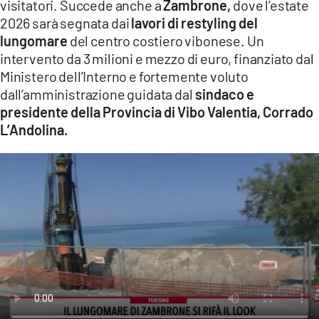
visitatori. Succede anche a
Zambrone,
dove l’estate
LACITYMAG.IT
2026 sarà segnata dai
lavori di restyling del
lungomare
del centro costiero vibonese. Un
ILREGGINO.IT
intervento da 3 milioni e mezzo di euro, finanziato dal
Ministero dell’Interno e fortemente voluto
COSENZACHANNEL.IT
dall’amministrazione guidata dal
sindaco e
ILVIBONESE.IT
presidente della Provincia di Vibo Valentia, Corrado
L’Andolina.
CATANZAROCHANNEL.IT
LACAPITALENEWS.IT
App
ANDROID
APPLE