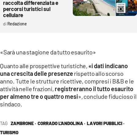
raccolta differenziata e
percorsi turistici sul
cellulare
Redazione
«Sarà una stagione da tutto esaurito»
Quanto alle prospettive turistiche,
«i dati indicano
una crescita delle presenze
rispetto allo scorso
anno. Tutte le strutture ricettive, compresi i B&B e le
attività nelle frazioni,
registreranno il tutto esaurito
per almeno tre o quattro mesi
», conclude fiducioso il
sindaco.
TAG
ZAMBRONE ·
CORRADO L'ANDOLINA ·
LAVORI PUBBLICI ·
TURISMO