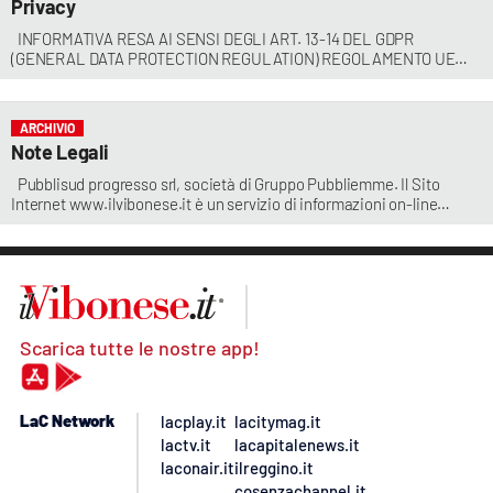
Privacy
INFORMATIVA RESA AI SENSI DEGLI ART. 13-14 DEL GDPR
(GENERAL DATA PROTECTION REGULATION) REGOLAMENTO UE
2016/679 DEL 27 APRILE 2016. La Pubblisud Progresso S.r.l., con
sede legale in Via Vittorio Veneto, 24 89123 Reggio Calabria – P. IVA,
C.F. 00266910801 (di seguito “Titolare”), proprietario del sito internet
ARCHIVIO
http://localhost:10028 in qualità di titolare del trattamento
Note Legali
Pubblisud progresso srl, società di Gruppo Pubbliemme. Il Sito
Internet www.ilvibonese.it è un servizio di informazioni on-line
fornito dalla società Pubblisud progresso S.r.l. Il suo utilizzo è
subordinato all’accettazione dei termini e delle condizioni, qui di
seguito stabilite. Il materiale pubblicato sul sito www.ilvibonese.it,
costituito da dati, comunicazioni, contenuti, grafici e disegni di
produzione interna, comunicati
Scarica tutte le nostre app!
LaC Network
lacplay.it
lacitymag.it
lactv.it
lacapitalenews.it
laconair.it
ilreggino.it
cosenzachannel.it