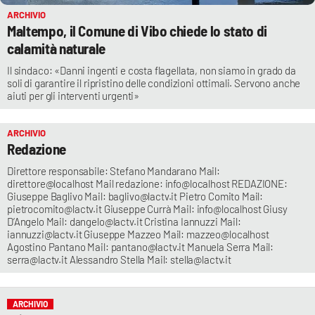
ARCHIVIO
LACITYMAG.IT
Maltempo, il Comune di Vibo chiede lo stato di
calamità naturale
ILREGGINO.IT
Il sindaco: «Danni ingenti e costa flagellata, non siamo in grado da
COSENZACHANNEL.IT
soli di garantire il ripristino delle condizioni ottimali. Servono anche
aiuti per gli interventi urgenti»
ILVIBONESE.IT
ARCHIVIO
CATANZAROCHANNEL.IT
Redazione
LACAPITALENEWS.IT
Direttore responsabile: Stefano Mandarano Mail:
direttore@localhost Mail redazione: info@localhost REDAZIONE:
Giuseppe Baglivo Mail: baglivo@lactv.it Pietro Comito Mail:
pietrocomito@lactv.it Giuseppe Currà Mail: info@localhost Giusy
App
D’Angelo Mail: dangelo@lactv.it Cristina Iannuzzi Mail:
ANDROID
iannuzzi@lactv.it Giuseppe Mazzeo Mail: mazzeo@localhost
Agostino Pantano Mail: pantano@lactv.it Manuela Serra Mail:
serra@lactv.it Alessandro Stella Mail: stella@lactv.it
APPLE
ARCHIVIO