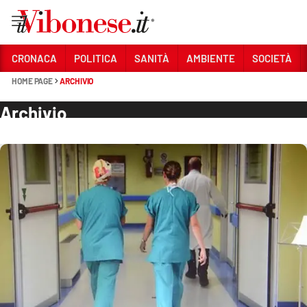
Vai
CRONACA
POLITICA
SANITÀ
AMBIENTE
SOCIETÀ
HOME PAGE
ARCHIVIO
Sezioni
CRONACA
Archivio
POLITICA
SANITÀ
AMBIENTE
SOCIETÀ
CULTURA
ECONOMIA E LAVORO