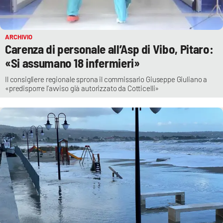
EVENTI
SPORT
ARCHIVIO
Carenza di personale all’Asp di Vibo, Pitaro:
Streaming
«Si assumano 18 infermieri»
LAC TV
Il consigliere regionale sprona il commissario Giuseppe Giuliano a
«predisporre l’avviso già autorizzato da Cotticelli»
LAC NETWORK
LAC ONAIR
LaC
Network
LACPLAY.IT
LACTV.IT
LACONAIR.IT