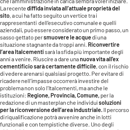
che l’amministrazione in carica sembra voler iniziare.
La recente
diffida inviata all’attuale proprietà del
sito
, a cui ha fatto seguito un vertice tra i
rappresentanti dell’esecutivo comunale e quelli
aziendali, può essere considerato un primo passo, un
sasso gettato per
smuovere le acque
di una
situazione stagnante da troppi anni.
Riconvertire
l’area Italcementi
sarà la sfida più importante degli
anni a venire. Riuscire a dare una
nuova vita all’ex
cementificio sarà certamente difficile
, con il rischio
di vedere arenarsi qualsiasi progetto. Per evitare di
ricadere nell’impasse occorrerà investire del
problema non solo l’Italcementi, ma anche le
istituzioni:
Regione, Provincia, Comune,
per la
redazione di un masterplan che individui
soluzioni
per la riconversione dell’area industriale.
Il percorso
di riqualificazione potrà avvenire anche in lotti
funzionali e con tempistiche diverse. Uno degli