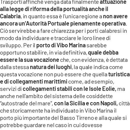
Trasporti affinché venga data finalmente
attuazione
alla legge di riforma della portualità anche il
Calabria
, in quanto essa è l’unica regione a
non avere
ancora un’Autorità Portuale pienamente operativa
.
Ciò servirebbe a fare chiarezza per i porti calabresi in
modo da individuare e tracciare le loro linee di
sviluppo. Per il
porto di Vibo Marina
sarebbe
opportuno stabilire, in via definitiva,
quale debba
essere la sua vocazione
che, con evidenza, è dettata
dalla stessa
natura dei luoghi
, la quale indica come
questa vocazione non può essere che quella
turistica
e di collegamenti marittimi
come, ad esempio,
servizi di
collegamenti stabili con le Isole Eolie,
ma
anche nell’ambito del sistema delle cosiddette
“autostrade del mare”,
con la Sicilia e con Napoli,
città
che storicamente ha individuato in Vibo Marina il
porto più importante del Basso Tirreno e alla quale si
potrebbe guardare nel caso in cui dovesse