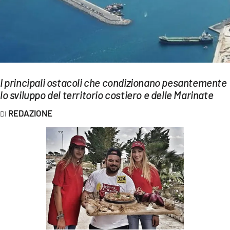
EVENTI
SPORT
Streaming
LAC TV
I principali ostacoli che condizionano pesantemente
lo sviluppo del territorio costiero e delle Marinate
LAC NETWORK
REDAZIONE
LAC ONAIR
LaC
Network
LACPLAY.IT
LACTV.IT
LACONAIR.IT