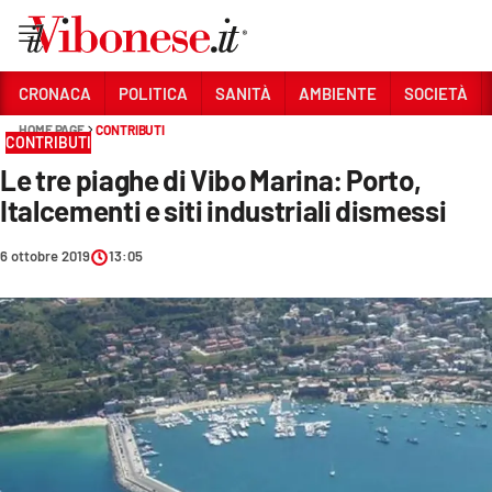
Vai
CRONACA
POLITICA
SANITÀ
AMBIENTE
SOCIETÀ
HOME PAGE
CONTRIBUTI
Sezioni
CONTRIBUTI
Le tre piaghe di Vibo Marina: Porto,
CRONACA
Italcementi e siti industriali dismessi
POLITICA
6 ottobre 2019
13:05
SANITÀ
AMBIENTE
SOCIETÀ
CULTURA
ECONOMIA E LAVORO