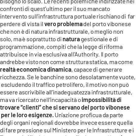
bisogno lo scalo. Le recenti polemiche indirizzate nei
confronti di quest’ultimo per il suo mancato
intervento sull’infrastruttura portuale rischiano di far
perdere di vista il
vero problema
del porto vibonese
che non è di natura infrastrutturale, o meglio non
solo, ma è soprattutto di
natura
gestionale e di
programmazione, compiti che la legge di riforma
attribuisce in via esclusiva all’Authority. Il porto
andrebbe visto non come struttura statica, ma come
realtà economica dinamica
, capace di generare
ricchezza. Se le banchine sono desolatamente vuote,
escludendo il traffico petrolifero, il motivo non può
essere ascrivibile all’inadeguatezza infrastrutturale,
ma va ricercato nell’incapacità o
impossibilità di
trovare “clienti” che si servano del porto vibonese
per le loro esigenze.
Un’azione proficua da parte
degli organi regionali dovrebbe invece essere quella
di fare pressione sul Ministero per le Infrastrutture e i