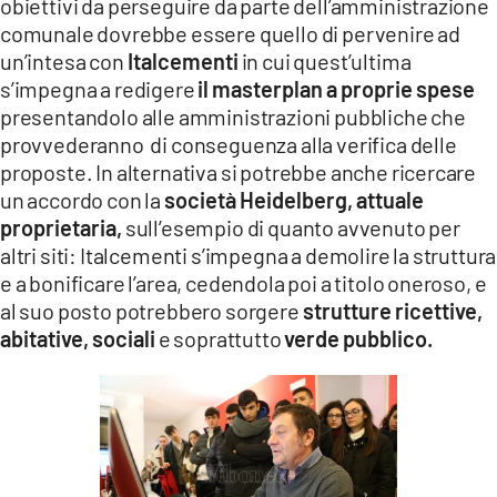
obiettivi da perseguire da parte dell’amministrazione
comunale dovrebbe essere quello di pervenire ad
un’intesa con
Italcementi
in cui quest’ultima
s’impegna a redigere
il masterplan a proprie spese
presentandolo alle amministrazioni pubbliche che
provvederanno di conseguenza alla verifica delle
proposte. In alternativa si potrebbe anche ricercare
un accordo con la
società Heidelberg, attuale
proprietaria,
sull’esempio di quanto avvenuto per
altri siti: Italcementi s’impegna a demolire la struttura
e a bonificare l’area, cedendola poi a titolo oneroso, e
al suo posto potrebbero sorgere
strutture ricettive,
abitative, sociali
e soprattutto
verde pubblico.