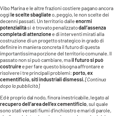
LACITYMAG.IT
Vibo Marina e le altre frazioni costiere pagano ancora
oggi
le scelte sbagliate
o, peggio, le non scelte dei
ILREGGINO.IT
decenni passati. Un territorio dalle
enormi
potenzialità
si è trovato penalizzato
dall’assenza
COSENZACHANNEL.IT
completa di attenzione
e di interventi mirati alla
costruzione di un progetto strategico in grado di
ILVIBONESE.IT
definire in maniera concreta il futuro di questa
CATANZAROCHANNEL.IT
importantissima porzione del territorio comunale. Il
passato non si può cambiare, ma
il futuro si può
LACAPITALENEWS.IT
costruire
e per fare questo bisogna affrontare e
risolvere i tre principali problemi:
porto, ex
App
cementificio, siti industriali dismessi.
[Continua
dopo la pubblicità]
ANDROID
Ed è proprio dal nodo, finora inestricabile, legato al
APPLE
recupero dell’area dell’ex cementificio
, sul quale
sono stati versati fiumi d’inchiostro e mari di parole,