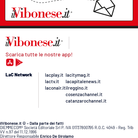
Scarica tutte le nostre app!
LaC Network
lacplay.it
lacitymag.it
lactv.it
lacapitalenews.it
laconair.it
ilreggino.it
cosenzachannel.it
catanzarochannel.it
ilVibonese.it © – Dalla parte dei fatti
DIEMMECOM® Società Editoriale Srl P. IVA 01737800795 R.O.C. 4049 – Reg. Trib
VV n.97 del 11.12.1996
Direttore Responsabile
Enrico De Girolamo