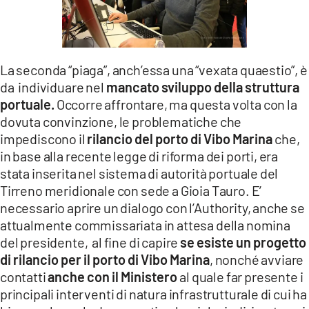
La seconda “piaga”, anch’essa una “vexata quaestio”, è
da individuare nel
mancato sviluppo della struttura
portuale.
Occorre affrontare, ma questa volta con la
dovuta convinzione, le problematiche che
impediscono il
rilancio del porto di Vibo Marina
che,
in base alla recente legge di riforma dei porti, era
stata inserita nel sistema di autorità portuale del
Tirreno meridionale con sede a Gioia Tauro. E’
necessario aprire un dialogo con l’Authority, anche se
attualmente commissariata in attesa della nomina
del presidente, al fine di capire
se esiste un progetto
di rilancio per il porto di Vibo Marina
, nonché avviare
contatti
anche con il Ministero
al quale far presente i
principali interventi di natura infrastrutturale di cui ha