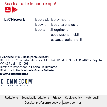
Scarica tutte le nostre app!
LaC Network
lacplay.it
lacitymag.it
lactv.it
lacapitalenews.it
laconair.it
ilreggino.it
cosenzachannel.it
catanzarochannel.it
ilVibonese.it © – Dalla parte dei fatti
DIEMMECOM® Società Editoriale Srl P. IVA 01737800795 R.O.C. 4049 – Reg. Trib
VV n.97 del 11.12.1996
Direttore Responsabile
Enrico De Girolamo
Direttore Editoriale
Maria Grazia Falduto
www.diemmecom.it
Redazione
Segnala alla redazione
Privacy
Cookie policy
Note legali
Gestisci preferenze cookie
Lavora con noi