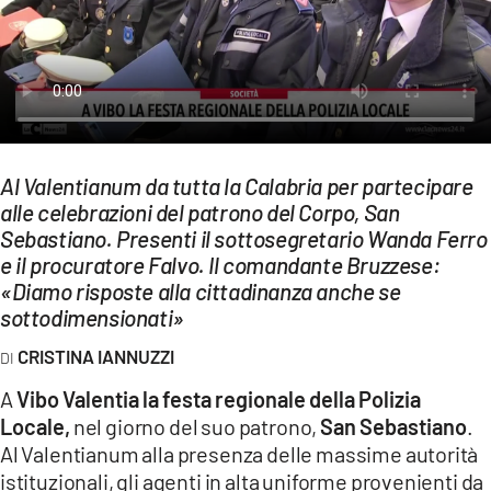
EVENTI
SPORT
Streaming
LAC TV
Al Valentianum da tutta la Calabria per partecipare
alle celebrazioni del patrono del Corpo, San
LAC NETWORK
Sebastiano. Presenti il sottosegretario Wanda Ferro
LAC ONAIR
e il procuratore Falvo. Il comandante Bruzzese:
«Diamo risposte alla cittadinanza anche se
sottodimensionati»
LaC
Network
CRISTINA IANNUZZI
LACPLAY.IT
A
Vibo Valentia la festa regionale della Polizia
Locale,
LACTV.IT
nel giorno del suo patrono,
San Sebastiano
.
Al Valentianum alla presenza delle massime autorità
LACONAIR.IT
istituzionali, gli agenti in alta uniforme provenienti da