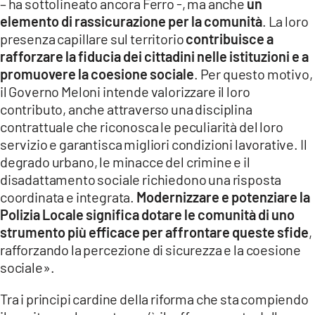
– ha sottolineato ancora Ferro -, ma anche
un
elemento di rassicurazione per la comunità
. La loro
presenza capillare sul territorio
contribuisce a
rafforzare la fiducia dei cittadini nelle istituzioni e a
promuovere la coesione sociale
. Per questo motivo,
il Governo Meloni intende valorizzare il loro
contributo, anche attraverso una disciplina
contrattuale che riconosca le peculiarità del loro
servizio e garantisca migliori condizioni lavorative. Il
degrado urbano, le minacce del crimine e il
disadattamento sociale richiedono una risposta
coordinata e integrata.
Modernizzare e potenziare la
Polizia Locale significa dotare le comunità di uno
strumento più efficace per affrontare queste sfide
,
rafforzando la percezione di sicurezza e la coesione
sociale».
Tra i principi cardine della riforma che sta compiendo