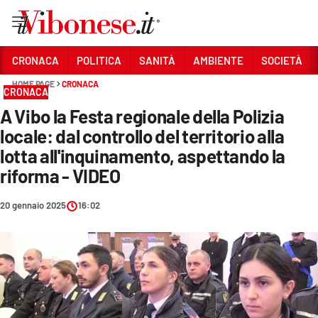
Vai
CRONACA
POLITICA
SANITÀ
AMBIENTE
SOCIETÀ
HOME PAGE
CRONACA
Sezioni
CRONACA
A Vibo la Festa regionale della Polizia
CRONACA
locale: dal controllo del territorio alla
POLITICA
lotta all'inquinamento, aspettando la
riforma - VIDEO
SANITÀ
AMBIENTE
20 gennaio 2025
16:02
SOCIETÀ
CULTURA
ECONOMIA E LAVORO