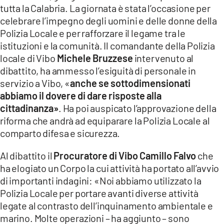
tutta la Calabria. La giornata è stata l’occasione per
LACITYMAG.IT
celebrare l’impegno degli uomini e delle donne della
Polizia Locale e per rafforzare il legame tra le
ILREGGINO.IT
istituzioni e la comunità. Il comandante della Polizia
COSENZACHANNEL.IT
locale di Vibo
Michele Bruzzese
intervenuto al
dibattito, ha ammesso l’esiguità di personale in
ILVIBONESE.IT
servizio a Vibo, «
anche se sottodimensionati
abbiamo il dovere di dare risposte alla
CATANZAROCHANNEL.IT
cittadinanza»
. Ha poi auspicato l’approvazione della
riforma
che andrà ad equiparare la Polizia Locale al
LACAPITALENEWS.IT
comparto difesa e sicurezza.
App
Al dibattito il
Procuratore di Vibo Camillo Falvo
che
ANDROID
ha elogiato un Corpo la cui attività ha portato all’avvio
di importanti indagini: «Noi abbiamo utilizzato la
APPLE
Polizia Locale per portare avanti diverse attività
legate al contrasto dell’inquinamento ambientale e
marino. Molte operazioni – ha aggiunto – sono