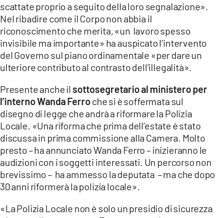
scattate proprio a seguito della loro segnalazione».
Nel ribadire come il Corpo non abbia il
riconoscimento che merita, «un lavoro spesso
invisibile ma importante» ha auspicato l’intervento
del Governo sul piano ordinamentale «per dare un
ulteriore contributo al contrasto dell’illegalità».
Presente anche il
sottosegretario al ministero per
l’interno Wanda Ferro
che si è soffermata sul
disegno di legge che andrà a riformare la Polizia
Locale. «Una riforma che prima dell’estate è stato
discussa in prima commissione alla Camera. Molto
presto – ha annunciato Wanda Ferro – inizieranno le
audizioni con i soggetti interessati. Un percorso non
brevissimo – ha ammesso la deputata – ma che dopo
30 anni riformerà la polizia locale».
«La Polizia Locale non è solo un presidio di sicurezza