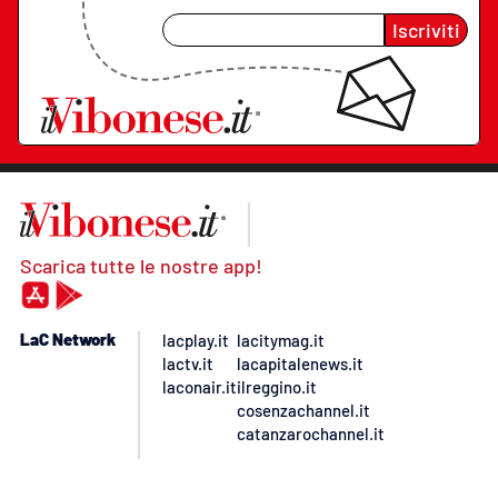
Iscriviti
Scarica tutte le nostre app!
LaC Network
lacplay.it
lacitymag.it
lactv.it
lacapitalenews.it
laconair.it
ilreggino.it
cosenzachannel.it
catanzarochannel.it