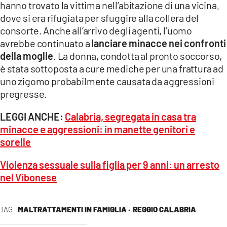
hanno trovato la vittima nell’abitazione di una vicina,
LACITYMAG.IT
dove si era rifugiata per sfuggire alla collera del
consorte. Anche all’arrivo degli agenti, l’uomo
ILREGGINO.IT
avrebbe continuato a
lanciare minacce nei confronti
della moglie
. La donna, condotta al pronto soccorso,
COSENZACHANNEL.IT
è stata sottoposta a cure mediche per una frattura ad
ILVIBONESE.IT
uno zigomo probabilmente causata da aggressioni
pregresse.
CATANZAROCHANNEL.IT
LEGGI ANCHE:
Calabria, segregata in casa tra
LACAPITALENEWS.IT
minacce e aggressioni: in manette genitori e
sorelle
App
Violenza sessuale sulla figlia per 9 anni: un arresto
ANDROID
nel Vibonese
APPLE
TAG
MALTRATTAMENTI IN FAMIGLIA ·
REGGIO CALABRIA