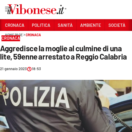
Vai
CRONACA
POLITICA
SANITÀ
AMBIENTE
SOCIETÀ
HOME PAGE
CRONACA
Sezioni
CRONACA
Aggredisce la moglie al culmine di una
CRONACA
lite, 59enne arrestato a Reggio Calabria
POLITICA
21 gennaio 2023
18:53
SANITÀ
AMBIENTE
SOCIETÀ
CULTURA
ECONOMIA E LAVORO