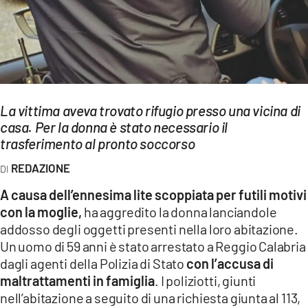
EVENTI
SPORT
Streaming
LAC TV
La vittima aveva trovato rifugio presso una vicina di
casa. Per la donna è stato necessario il
LAC NETWORK
trasferimento al pronto soccorso
LAC ONAIR
REDAZIONE
A causa dell’ennesima lite scoppiata per futili motivi
LaC
con la moglie,
ha aggredito la donna lanciandole
Network
addosso degli oggetti presenti nella loro abitazione.
LACPLAY.IT
Un uomo di 59 anni è stato arrestato a Reggio Calabria
dagli agenti della Polizia di Stato
con l’accusa di
LACTV.IT
maltrattamenti in famiglia
. I poliziotti, giunti
LACONAIR.IT
nell’abitazione a seguito di una richiesta giunta al 113,