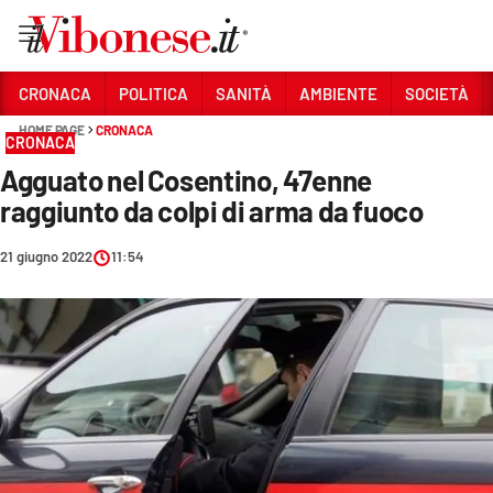
Vai
CRONACA
POLITICA
SANITÀ
AMBIENTE
SOCIETÀ
HOME PAGE
CRONACA
Sezioni
CRONACA
Agguato nel Cosentino, 47enne
CRONACA
raggiunto da colpi di arma da fuoco
POLITICA
21 giugno 2022
11:54
SANITÀ
AMBIENTE
SOCIETÀ
CULTURA
ECONOMIA E LAVORO