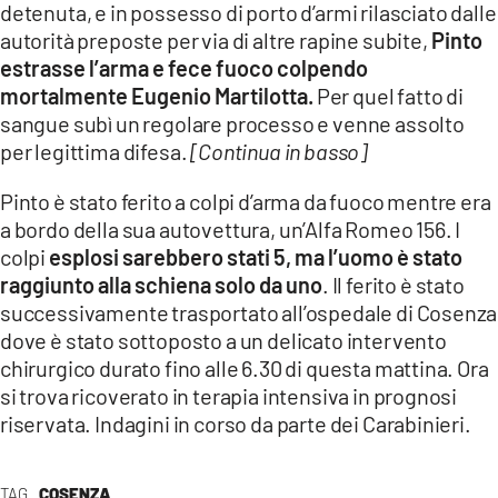
detenuta, e in possesso di porto d’armi rilasciato dalle
LACITYMAG.IT
autorità preposte per via di altre rapine subite,
Pinto
estrasse l’arma e fece fuoco colpendo
ILREGGINO.IT
mortalmente Eugenio Martilotta.
Per quel fatto di
sangue subì un regolare processo e venne assolto
COSENZACHANNEL.IT
per legittima difesa.
[Continua in basso]
ILVIBONESE.IT
Pinto è stato ferito a colpi d’arma da fuoco mentre era
CATANZAROCHANNEL.IT
a bordo della sua autovettura, un’Alfa Romeo 156. I
colpi
esplosi sarebbero stati 5, ma l’uomo è stato
LACAPITALENEWS.IT
raggiunto alla schiena solo da uno
. Il ferito è stato
successivamente trasportato all’ospedale di Cosenza
App
dove è stato sottoposto a un delicato intervento
chirurgico durato fino alle 6.30 di questa mattina. Ora
ANDROID
si trova ricoverato in terapia intensiva in prognosi
APPLE
riservata. Indagini in corso da parte dei Carabinieri.
TAG
COSENZA