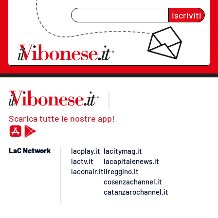
Iscriviti
Scarica tutte le nostre app!
LaC Network
lacplay.it
lacitymag.it
lactv.it
lacapitalenews.it
laconair.it
ilreggino.it
cosenzachannel.it
catanzarochannel.it