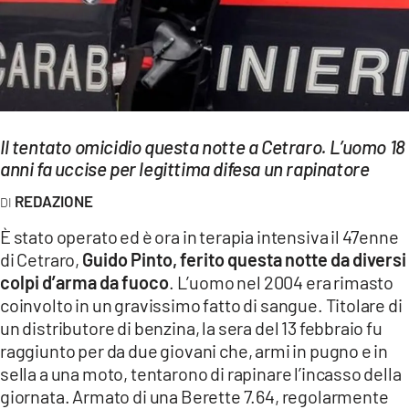
EVENTI
SPORT
Streaming
LAC TV
Il tentato omicidio questa notte a Cetraro. L’uomo 18
anni fa uccise per legittima difesa un rapinatore
LAC NETWORK
REDAZIONE
LAC ONAIR
È stato operato ed è ora in terapia intensiva il 47enne
di Cetraro,
Guido Pinto, ferito questa notte da diversi
LaC
colpi d’arma da fuoco
. L’uomo nel 2004 era rimasto
Network
coinvolto in un gravissimo fatto di sangue. Titolare di
LACPLAY.IT
un distributore di benzina, la sera del 13 febbraio fu
raggiunto per da due giovani che, armi in pugno e in
LACTV.IT
sella a una moto, tentarono di rapinare l’incasso della
LACONAIR.IT
giornata. Armato di una Berette 7.64, regolarmente