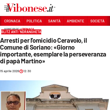
Vai
CRONACA
POLITICA
SANITÀ
AMBIENTE
SOCIETÀ
HOME PAGE
CRONACA
Sezioni
BLITZ ANTI ‘NDRANGHETA
Arresti per l’omicidio Ceravolo, il
CRONACA
Comune di Soriano: «Giorno
POLITICA
importante, esemplare la perseveranza
di papà Martino»
SANITÀ
AMBIENTE
15 aprile 2026
12:30
SOCIETÀ
CULTURA
ECONOMIA E LAVORO