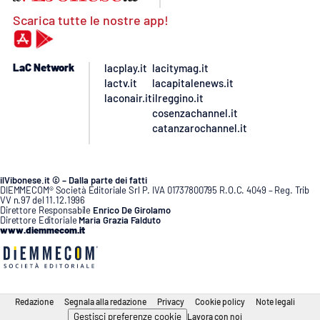
Scarica tutte le nostre app!
LaC Network
lacplay.it
lacitymag.it
lactv.it
lacapitalenews.it
laconair.it
ilreggino.it
cosenzachannel.it
catanzarochannel.it
ilVibonese.it © – Dalla parte dei fatti
DIEMMECOM® Società Editoriale Srl P. IVA 01737800795 R.O.C. 4049 – Reg. Trib
VV n.97 del 11.12.1996
Direttore Responsabile
Enrico De Girolamo
Direttore Editoriale
Maria Grazia Falduto
www.diemmecom.it
Redazione
Segnala alla redazione
Privacy
Cookie policy
Note legali
Gestisci preferenze cookie
Lavora con noi