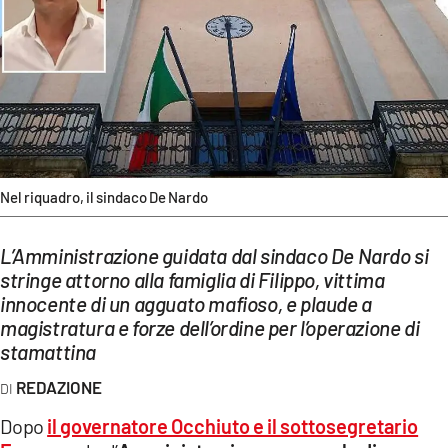
EVENTI
SPORT
Streaming
LAC TV
LAC NETWORK
Nel riquadro, il sindaco De Nardo
LAC ONAIR
L’Amministrazione guidata dal sindaco De Nardo si
stringe attorno alla famiglia di Filippo, vittima
LaC
innocente di un agguato mafioso, e plaude a
Network
magistratura e forze dell’ordine per l’operazione di
LACPLAY.IT
stamattina
REDAZIONE
LACTV.IT
Dopo
il governatore Occhiuto e il sottosegretario
LACONAIR.IT