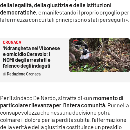
della legalità, della giustizia e delle istituzioni
democratiche
, e manifestando il proprio orgoglio per
la fermezza con cui tali principi sono stati perseguiti».
CRONACA
‘Ndrangheta nel Vibonese
e omicidio Ceravolo: i
NOMI degli arrestati e
l’elenco degli indagati
Redazione Cronaca
Per il sindaco De Nardo, si tratta di «un
momento di
particolare rilevanza per l’intera comunità.
Pur nella
consapevolezza che nessuna decisione potrà
colmare il dolore per la perdita subita, l’affermazione
della verità e della giustizia costituisce un presidio