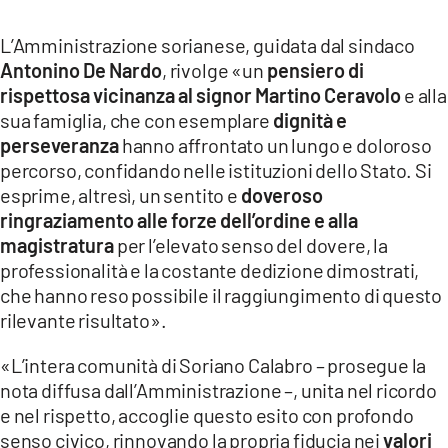
L’Amministrazione sorianese, guidata dal sindaco
Antonino De Nardo
, rivolge «un
pensiero di
rispettosa vicinanza al signor Martino Ceravolo
e alla
sua famiglia, che con esemplare
dignità e
perseveranza
hanno affrontato un lungo e doloroso
percorso, confidando nelle istituzioni dello Stato. Si
esprime, altresì, un sentito e
doveroso
ringraziamento alle forze dell’ordine e alla
magistratura
per l’elevato senso del dovere, la
professionalità e la costante dedizione dimostrati,
che hanno reso possibile il raggiungimento di questo
rilevante risultato».
«L’intera comunità di Soriano Calabro – prosegue la
nota diffusa dall’Amministrazione –, unita nel ricordo
e nel rispetto, accoglie questo esito con profondo
senso civico, rinnovando la propria fiducia nei
valori