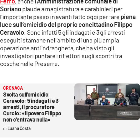
Ferro
, anche l’
Amministrazione comunale di
LACITYMAG.IT
Soriano
plaude a magistratura e carabinieri per
l’importante passo in avanti fatto oggi per fare
piena
ILREGGINO.IT
luce sull’omicidio del proprio concittadino Filippo
Ceravolo
. Sono infatti 5 gli indagati e 3 gli arresti
COSENZACHANNEL.IT
eseguiti stamane nell’ambito di una più ampia
operazione anti ‘ndrangheta, che ha visto gli
ILVIBONESE.IT
investigatori puntare i riflettori sugli scontri tra
CATANZAROCHANNEL.IT
cosche nelle Preserre.
LACAPITALENEWS.IT
CRONACA
App
Svolta sull’omicidio
Ceravolo: 5 indagati e 3
ANDROID
arresti, il procuratore
Curcio: «Il povero Filippo
APPLE
non c’entrava nulla»
Luana Costa