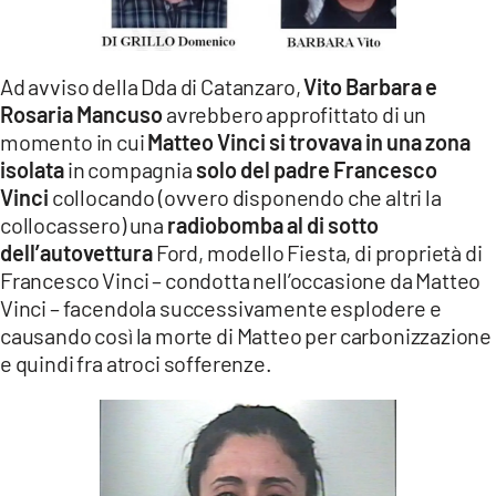
Ad avviso della Dda di Catanzaro,
Vito Barbara e
Rosaria Mancuso
avrebbero approfittato di un
momento in cui
Matteo Vinci si trovava in una zona
isolata
in compagnia
solo del padre Francesco
Vinci
collocando (ovvero disponendo che altri la
collocassero) una
radiobomba
al di sotto
dell’autovettura
Ford, modello Fiesta, di proprietà di
Francesco Vinci – condotta nell’occasione da Matteo
Vinci – facendola successivamente esplodere e
causando così la morte di Matteo per carbonizzazione
e quindi fra atroci sofferenze.