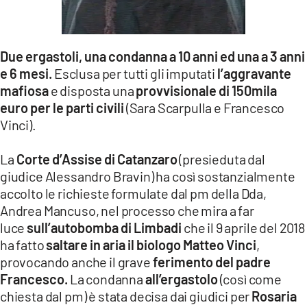
Due ergastoli, una condanna a 10 anni ed una a 3 anni
e 6 mesi.
Esclusa per tutti gli imputati
l’aggravante
mafiosa
e disposta una
provvisionale di 150mila
euro per le parti civili
(Sara Scarpulla e Francesco
Vinci).
La
Corte d’Assise di Catanzaro
(presieduta dal
giudice Alessandro Bravin) ha così sostanzialmente
accolto le richieste formulate dal pm della Dda,
Andrea Mancuso, nel processo che mira a far
luce
sull’autobomba di Limbadi
che il 9 aprile del 2018
ha fatto
saltare in aria il biologo Matteo Vinci
,
provocando anche il grave
ferimento del padre
Francesco.
La condanna
all’ergastolo
(così come
chiesta dal pm) è stata decisa dai giudici per
Rosaria