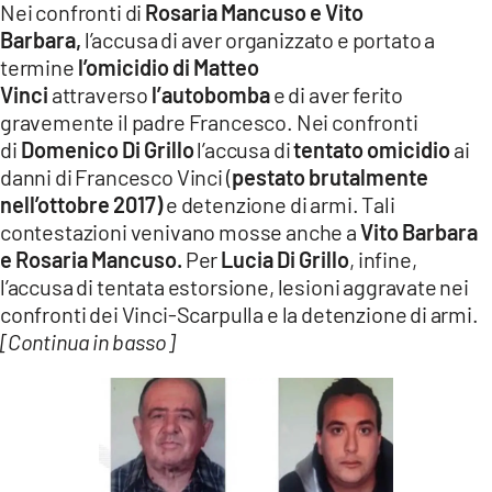
Nei confronti di
Rosaria Mancuso e Vito
Barbara,
l’accusa di aver organizzato e portato a
termine
l’omicidio di Matteo
Vinci
attraverso
l’autobomba
e di aver ferito
gravemente il padre Francesco. Nei confronti
di
Domenico Di Grillo
l’accusa di
tentato omicidio
ai
danni di Francesco Vinci (
pestato brutalmente
nell’ottobre 2017)
e detenzione di armi. Tali
contestazioni venivano mosse anche a
Vito Barbara
e Rosaria Mancuso.
Per
Lucia Di Grillo
, infine,
l’accusa di tentata estorsione, lesioni aggravate nei
confronti dei Vinci-Scarpulla e la detenzione di armi.
[Continua in basso]