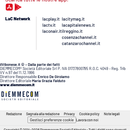
LaC Network
lacplay.it
lacitymag.it
lactv.it
lacapitalenews.it
laconair.it
ilreggino.it
cosenzachannel.it
catanzarochannel.it
ilVibonese.it © – Dalla parte dei fatti
DIEMMECOM® Società Editoriale Srl P. IVA 01737800795 R.O.C. 4049 – Reg. Trib
VV n.97 del 11.12.1996
Direttore Responsabile
Enrico De Girolamo
Direttore Editoriale
Maria Grazia Falduto
www.diemmecom.it
Redazione
Segnala alla redazione
Privacy
Cookie policy
Note legali
Gestisci preferenze cookie
Lavora con noi
Copyright © 2014-2026 Diemmecom Società Editoriale - Tutti i diritti sono riservati