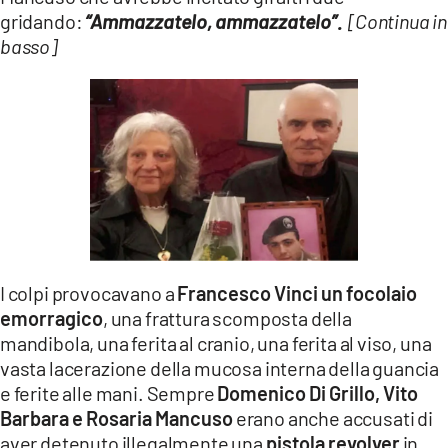
gridando:
“Ammazzatelo, ammazzatelo”.
[Continua in
basso]
I colpi provocavano a
Francesco Vinci un focolaio
emorragico
, una frattura scomposta della
mandibola, una ferita al cranio, una ferita al viso, una
vasta lacerazione della mucosa interna della guancia
e ferite alle mani. Sempre
Domenico Di Grillo, Vito
Barbara e Rosaria Mancuso
erano anche accusati di
aver detenuto illegalmente una
pistola revolver
in