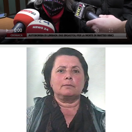
LACITYMAG.IT
ILREGGINO.IT
COSENZACHANNEL.IT
ILVIBONESE.IT
CATANZAROCHANNEL.IT
LACAPITALENEWS.IT
App
ANDROID
APPLE