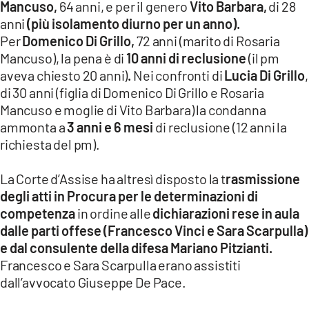
Mancuso,
64 anni, e per il genero
Vito Barbara,
di 28
anni
(più isolamento diurno per un anno).
Per
Domenico Di Grillo,
72 anni (marito di Rosaria
Mancuso), la pena è di
10 anni di reclusione
(il pm
aveva chiesto 20 anni)
.
Nei confronti di
Lucia Di Grillo
,
di 30 anni (figlia di Domenico Di Grillo e Rosaria
Mancuso e moglie di Vito Barbara) la condanna
ammonta a
3 anni e 6 mesi
di reclusione (12 anni la
richiesta del pm).
La Corte d’Assise ha altresì disposto la t
rasmissione
degli atti in Procura per le determinazioni di
competenza
in ordine alle
dichiarazioni rese in aula
dalle parti offese (Francesco Vinci e Sara Scarpulla)
e dal consulente della difesa Mariano Pitzianti.
Francesco e Sara Scarpulla erano assistiti
dall’avvocato Giuseppe De Pace.