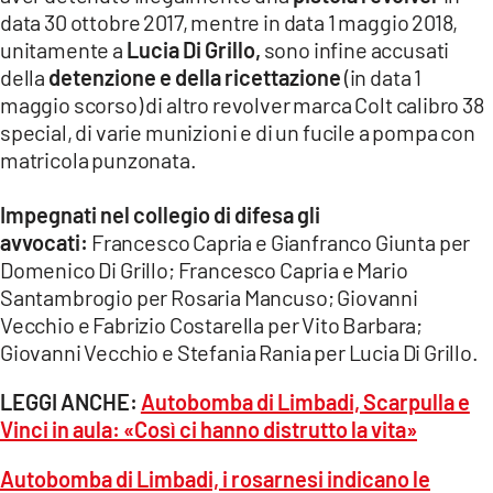
data 30 ottobre 2017, mentre in data 1 maggio 2018,
unitamente a
Lucia Di Grillo,
sono infine accusati
della
detenzione e della ricettazione
(in data 1
maggio scorso) di altro revolver marca Colt calibro 38
special, di varie munizioni e di un fucile a pompa con
matricola punzonata.
Impegnati nel collegio di difesa gli
avvocati:
Francesco Capria e Gianfranco Giunta per
Domenico Di Grillo; Francesco Capria e Mario
Santambrogio per Rosaria Mancuso; Giovanni
Vecchio e Fabrizio Costarella per Vito Barbara;
Giovanni Vecchio e Stefania Rania per Lucia Di Grillo.
LEGGI ANCHE:
Autobomba di Limbadi, Scarpulla e
Vinci in aula: «Così ci hanno distrutto la vita»
Autobomba di Limbadi, i rosarnesi indicano le