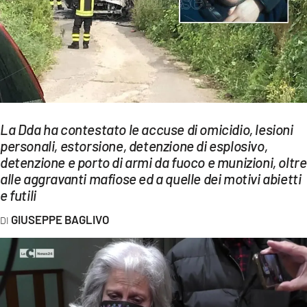
EVENTI
SPORT
Streaming
LAC TV
La Dda ha contestato le accuse di omicidio, lesioni
LAC NETWORK
personali, estorsione, detenzione di esplosivo,
detenzione e porto di armi da fuoco e munizioni, oltre
LAC ONAIR
alle aggravanti mafiose ed a quelle dei motivi abietti
e futili
LaC
Network
GIUSEPPE BAGLIVO
LACPLAY.IT
LACTV.IT
LACONAIR.IT