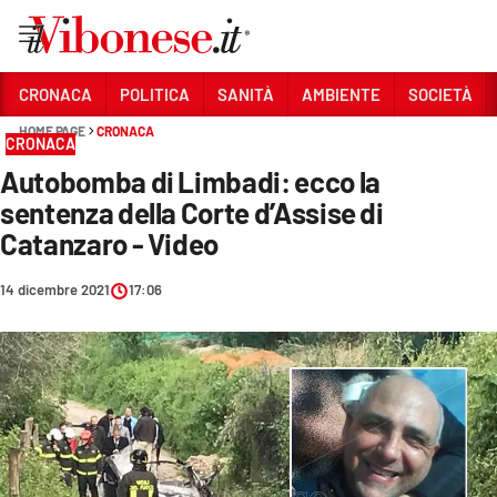
Vai
CRONACA
POLITICA
SANITÀ
AMBIENTE
SOCIETÀ
HOME PAGE
CRONACA
Sezioni
CRONACA
Autobomba di Limbadi: ecco la
CRONACA
sentenza della Corte d’Assise di
POLITICA
Catanzaro - Video
SANITÀ
14 dicembre 2021
17:06
AMBIENTE
SOCIETÀ
CULTURA
ECONOMIA E LAVORO