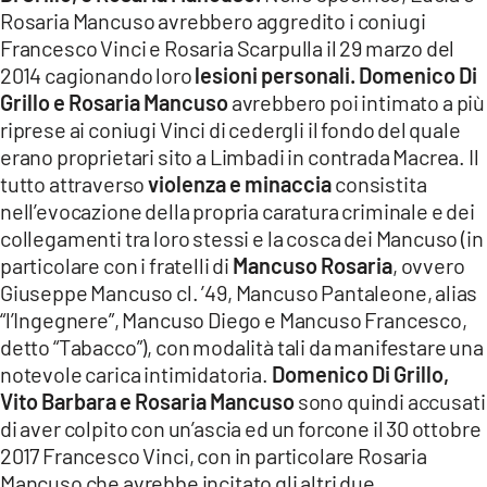
Rosaria Mancuso avrebbero aggredito i coniugi
Francesco Vinci e Rosaria Scarpulla il 29 marzo del
2014 cagionando loro
lesioni personali. Domenico Di
Grillo e Rosaria Mancuso
avrebbero poi intimato a più
riprese ai coniugi Vinci di cedergli il fondo del quale
erano proprietari sito a Limbadi in contrada Macrea. Il
tutto attraverso
violenza e minaccia
consistita
nell’evocazione della propria caratura criminale e dei
collegamenti tra loro stessi e la cosca dei Mancuso (in
particolare con i fratelli di
Mancuso Rosaria
, ovvero
Giuseppe Mancuso cl. ’49, Mancuso Pantaleone, alias
“l’Ingegnere”, Mancuso Diego e Mancuso Francesco,
detto “Tabacco”), con modalità tali da manifestare una
notevole carica intimidatoria.
Domenico Di Grillo,
Vito Barbara e Rosaria Mancuso
sono quindi accusati
di aver colpito con un’ascia ed un forcone il 30 ottobre
2017 Francesco Vinci, con in particolare Rosaria
Mancuso che avrebbe incitato gli altri due