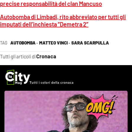
precise responsabilità del clan Mancuso
Autobomba di Limbadi, rito abbreviato per tutti gli
imputati dell’inchiesta “Demetra 2”
TAG
AUTOBOMBA ·
MATTEO VINCI ·
SARA SCARPULLA
Cronaca
Tutti gli articoli di