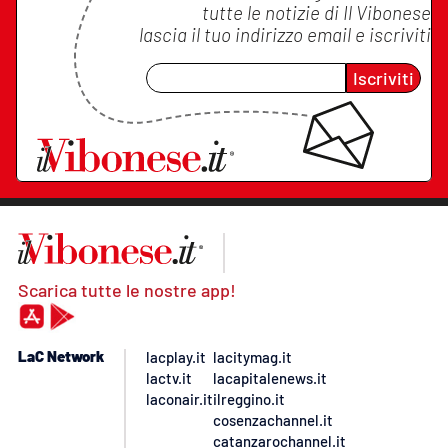
tutte le notizie di
Il Vibonese
lascia il tuo indirizzo email e iscriviti
Iscriviti
Scarica tutte le nostre app!
LaC Network
lacplay.it
lacitymag.it
lactv.it
lacapitalenews.it
laconair.it
ilreggino.it
cosenzachannel.it
catanzarochannel.it