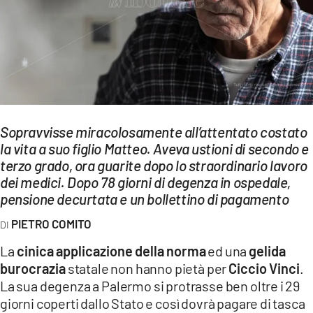
EVENTI
SPORT
Streaming
LAC TV
Sopravvisse miracolosamente all’attentato costato
LAC NETWORK
la vita a suo figlio Matteo. Aveva ustioni di secondo e
terzo grado, ora guarite dopo lo straordinario lavoro
LAC ONAIR
dei medici. Dopo 78 giorni di degenza in ospedale,
pensione decurtata e un bollettino di pagamento
LaC
Network
PIETRO COMITO
LACPLAY.IT
La
cinica applicazione della norma
ed una
gelida
burocrazia
statale non hanno pietà per
Ciccio Vinci
.
LACTV.IT
La sua degenza a Palermo si protrasse ben oltre i 29
LACONAIR.IT
giorni coperti dallo Stato e così dovrà pagare di tasca