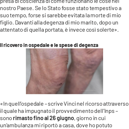
presa di coscienza di come funzionano le cose nel
nostro Paese. Se lo Stato fosse stato tempestivo a
suo tempo, forse si sarebbe evitata la morte di mio
figlio. Davanti alla degenza di mio marito, dopo un
attentato di quella portata, è invece così solerte».
Il ricovero in ospedale e le spese di degenza
«In quell’ospedale – scrive Vinci nel ricorso attraverso
il quale ha impugnato il provvedimento dell’Inps –
sono
rimasto fino al 26 giugno
, giorno in cui
un’ambulanza mi riportò a casa, dove ho potuto