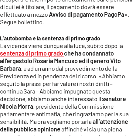
di cui lei è titolare, il pagamento dovrà essere
effettuato a mezzo
Avviso di pagamento PagoPa
».
Segue bollettino.
L’autobomba e la sentenza di primo grado
La vicenda viene dunque alla luce, subito dopo la
sentenza di primo grado
che ha condannato
all’ergastolo Rosaria Mancuso ed il genero Vito
Barbara
, e ad un anno dal provvedimento della
Previdenza ed in pendenza del ricorso. «Abbiamo
seguito la prassi per far valere i nostri diritti –
continua Sara – Abbiamo impugnato questa
decisione, abbiamo anche interessato il
senatore
Nicola Morra
, presidente della Commissione
parlamentare antimafia, che ringraziamo per la sua
sensibilità. Ma ora vogliamo portarla
all’attenzione
della pubblica opinione
affinché vi sia una piena