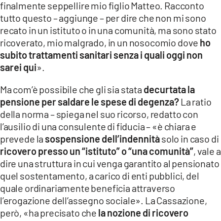
finalmente seppellire mio figlio Matteo. Racconto
tutto questo – aggiunge – per dire che non mi sono
recato in un istituto o in una comunità, ma sono stato
ricoverato, mio malgrado, in un nosocomio dove
ho
subito trattamenti sanitari senza i quali oggi non
sarei qui
».
Ma com’è possibile che gli sia stata
decurtata la
pensione per saldare le spese di degenza?
La ratio
della norma – spiega nel suo ricorso, redatto con
l’ausilio di una consulente di fiducia – «è chiara e
prevede la
sospensione dell’indennità
solo in caso di
ricovero presso un “istituto” o “una comunità”
, vale a
dire una struttura in cui venga garantito al pensionato
quel sostentamento, a carico di enti pubblici, del
quale ordinariamente beneficia attraverso
l’erogazione dell’assegno sociale». La Cassazione,
però, «ha precisato che
la nozione di ricovero