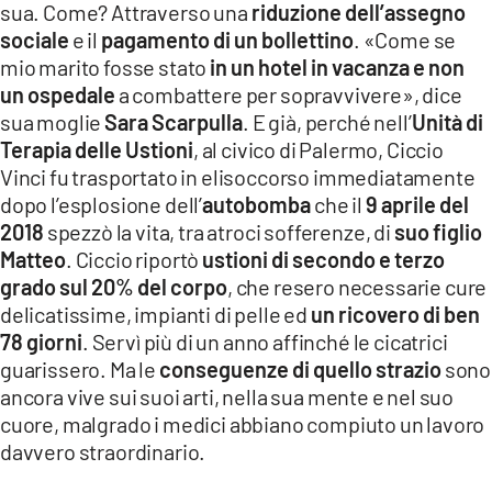
sua. Come? Attraverso una
riduzione dell’assegno
LACITYMAG.IT
sociale
e il
pagamento di un bollettino
. «Come se
mio marito fosse stato
in un hotel in vacanza e non
ILREGGINO.IT
un ospedale
a combattere per sopravvivere», dice
sua moglie
Sara Scarpulla
. E già, perché nell’
Unità di
COSENZACHANNEL.IT
Terapia delle Ustioni
, al civico di Palermo, Ciccio
ILVIBONESE.IT
Vinci fu trasportato in elisoccorso immediatamente
dopo l’esplosione dell’
autobomba
che il
9 aprile del
CATANZAROCHANNEL.IT
2018
spezzò la vita, tra atroci sofferenze, di
suo figlio
Matteo
. Ciccio riportò
ustioni di secondo e terzo
LACAPITALENEWS.IT
grado sul 20% del corpo
, che resero necessarie cure
delicatissime, impianti di pelle ed
un ricovero di ben
App
78 giorni
. Servì più di un anno affinché le cicatrici
ANDROID
guarissero. Ma le
conseguenze di quello strazio
sono
ancora vive sui suoi arti, nella sua mente e nel suo
APPLE
cuore, malgrado i medici abbiano compiuto un lavoro
davvero straordinario.