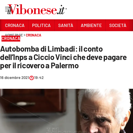
Vai
CRONACA
POLITICA
SANITÀ
AMBIENTE
SOCIETÀ
HOME PAGE
CRONACA
Sezioni
CRONACA
Autobomba di Limbadi: il conto
CRONACA
dell’Inps a Ciccio Vinci che deve pagare
POLITICA
per il ricovero a Palermo
SANITÀ
16 dicembre 2021
19:42
AMBIENTE
SOCIETÀ
CULTURA
ECONOMIA E LAVORO