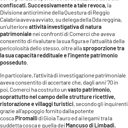
confiscati.
Successivamente a tale revoca,
la
Divisione anticrimine della Questura di Reggio
Calabria aveva avviato, su delega della Dda reggina,
un’ulteriore
attività investigativa di natura
patrimoniale
nei confronti di Comerci che aveva
consentito di rivalutare la sua figura e l’attualità della
pericolosità dello stesso, oltre alla
sproporzione tra
la sua capacità reddituale e l’ingente patrimonio
posseduto
.
In particolare, l’attività di investigazione patrimoniale
aveva consentito di accertare che, dagli anni ‘70 in
poi, Comerci ha costruito un
vasto patrimonio,
soprattutto nel campo delle strutture ricettive,
ristorazione e villaggi turistici
, secondo gli inquirenti
grazie all’appoggio fornito dalla potente
cosca
Piromalli
di Gioia Tauro ed ai legami tra la
suddetta cosca e quella dei
Mancuso di Limbadi.