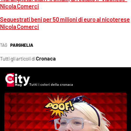
Nicola Comerci
Sequestrati beni per 50 milioni di euro al nicoterese
Nicola Comerci
TAG
PARGHELIA
Cronaca
Tutti gli articoli di