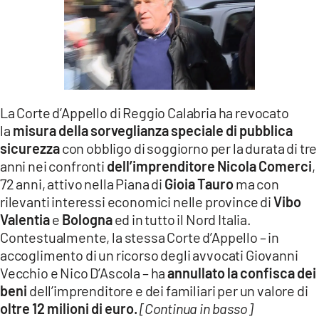
LACITYMAG.IT
ILREGGINO.IT
COSENZACHANNEL.IT
ILVIBONESE.IT
La Corte d’Appello di Reggio Calabria ha revocato
la
misura della sorveglianza speciale di pubblica
CATANZAROCHANNEL.IT
sicurezza
con obbligo di soggiorno per la durata di tre
anni nei confronti
dell’imprenditore
Nicola Comerci
,
LACAPITALENEWS.IT
72 anni, attivo nella Piana di
Gioia Tauro
ma con
rilevanti interessi economici nelle province di
Vibo
App
Valentia
e
Bologna
ed in tutto il Nord Italia.
Contestualmente, la stessa Corte d’Appello – in
ANDROID
accoglimento di un ricorso degli avvocati Giovanni
APPLE
Vecchio e Nico D’Ascola – ha
annullato la confisca dei
beni
dell’imprenditore e dei familiari per un valore di
oltre 12 milioni di euro.
[Continua in basso]