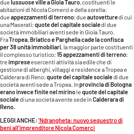
due
lussuose ville a Gioia Tauro
, costituenti le
abitazioni di Nicola Comerci e della sorella;
due
appezzamenti di terreno
; due
autovetture
di cui
una Maserati;
quote del capitale sociale
di due
società immobiliari aventi sede in Gioia Tauro.
Fra
Tropea
,
Briatico e Parghelia cade la confisca
per
38 unità immobiliari
, la maggior parte costituenti
il complesso turistico;
15 appezzamenti di terreno
;
tre
imprese
esercenti attività sia edile che di
gestione di alberghi, villaggi e residence a Tropea e
Calderara di Reno;
quote del capitale sociale
di due
società aventi sede a Tropea. In
provincia di Bologna
erano invece finite nel mirino
le
quote del capitale
sociale
di una società avente sede in
Calderara di
Reno.
LEGGI ANCHE:
‘Ndrangheta: nuovo sequestro di
beni all’imprenditore Nicola Comerci