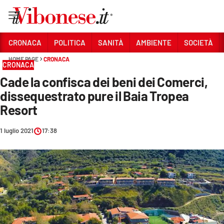
Vai
CRONACA
POLITICA
SANITÀ
AMBIENTE
SOCIETÀ
HOME PAGE
CRONACA
Sezioni
CRONACA
Cade la confisca dei beni dei Comerci,
CRONACA
dissequestrato pure il Baia Tropea
POLITICA
Resort
SANITÀ
1 luglio 2021
17:38
AMBIENTE
SOCIETÀ
CULTURA
ECONOMIA E LAVORO