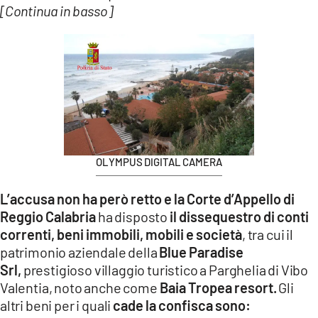
[Continua in basso]
OLYMPUS DIGITAL CAMERA
L’accusa non ha però retto e la Corte d’Appello di
Reggio Calabria
ha disposto
il dissequestro di conti
correnti, beni immobili, mobili e società
, tra cui il
patrimonio aziendale della
Blue Paradise
Srl,
prestigioso villaggio turistico a Parghelia di Vibo
Valentia, noto anche come
Baia Tropea resort.
Gli
altri beni per i quali
cade la confisca sono: