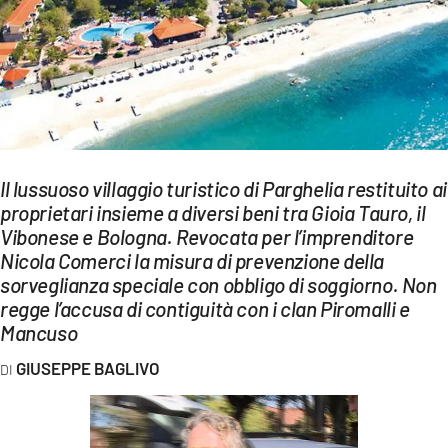
EVENTI
SPORT
Streaming
LAC TV
Il lussuoso villaggio turistico di Parghelia restituito ai
LAC NETWORK
proprietari insieme a diversi beni tra Gioia Tauro, il
Vibonese e Bologna. Revocata per l’imprenditore
LAC ONAIR
Nicola Comerci la misura di prevenzione della
sorveglianza speciale con obbligo di soggiorno. Non
LaC
regge l’accusa di contiguità con i clan Piromalli e
Network
Mancuso
LACPLAY.IT
GIUSEPPE BAGLIVO
LACTV.IT
LACONAIR.IT