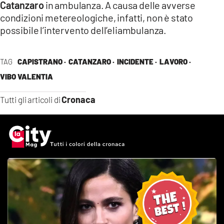
Catanzaro
in ambulanza. A causa delle avverse
LACITYMAG.IT
condizioni metereologiche, infatti, non è stato
possibile l’intervento dell’eliambulanza.
ILREGGINO.IT
COSENZACHANNEL.IT
TAG
CAPISTRANO ·
CATANZARO ·
INCIDENTE ·
LAVORO ·
VIBO VALENTIA
ILVIBONESE.IT
CATANZAROCHANNEL.IT
Cronaca
Tutti gli articoli di
LACAPITALENEWS.IT
App
ANDROID
APPLE