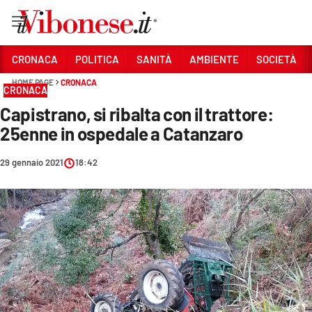
Vai
CRONACA
POLITICA
SANITÀ
AMBIENTE
SOCIETÀ
HOME PAGE
CRONACA
Sezioni
CRONACA
Capistrano, si ribalta con il trattore:
CRONACA
25enne in ospedale a Catanzaro
POLITICA
29 gennaio 2021
18:42
SANITÀ
AMBIENTE
SOCIETÀ
CULTURA
ECONOMIA E LAVORO