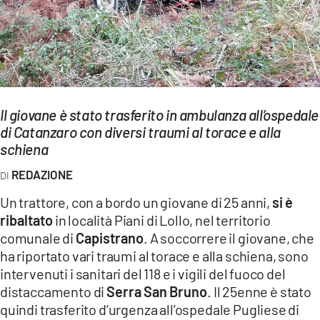
EVENTI
SPORT
Streaming
LAC TV
Il giovane è stato trasferito in ambulanza all’ospedale
di Catanzaro con diversi traumi al torace e alla
LAC NETWORK
schiena
LAC ONAIR
REDAZIONE
Un trattore, con a bordo un giovane di 25 anni,
si è
LaC
ribaltato
in località Piani di Lollo, nel territorio
Network
comunale di
Capistrano
. A soccorrere il giovane, che
LACPLAY.IT
ha riportato vari traumi al torace e alla schiena, sono
intervenuti i sanitari del 118 e i vigili del fuoco del
LACTV.IT
distaccamento di
Serra San Bruno
. Il 25enne è stato
LACONAIR.IT
quindi trasferito d’urgenza all’ospedale Pugliese di