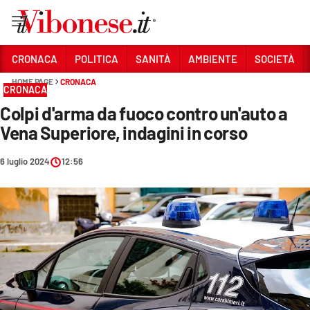
Vai
CRONACA
POLITICA
SANITÀ
AMBIENTE
SOCIETÀ
HOME PAGE
CRONACA
Sezioni
CRONACA
Colpi d'arma da fuoco contro un'auto a
CRONACA
Vena Superiore, indagini in corso
POLITICA
6 luglio 2024
12:56
SANITÀ
AMBIENTE
SOCIETÀ
CULTURA
ECONOMIA E LAVORO