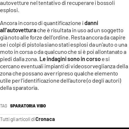
autovetture nel tentativo di recuperare i bossoli
LACITYMAG.IT
esplosi.
ILREGGINO.IT
Ancora in corso di quantificazione i
danni
all’autovettura
che è risultata in uso ad un soggetto
COSENZACHANNEL.IT
già noto alle forze dell’ordine. Resta ancora da capire
se i colpi di pistola siano stati esplosi da un’auto o una
ILVIBONESE.IT
moto in corsa o da qualcuno che si è poi allontanato a
CATANZAROCHANNEL.IT
piedi dalla zona.
Le indagini sono in corso
e si
cercano eventuali impianti di videosorveglianza della
LACAPITALENEWS.IT
zona che possano aver ripreso qualche elemento
utile per l’identificazione dell’autore (o degli autori)
App
della sparatoria.
ANDROID
TAG
SPARATORIA VIBO
APPLE
Cronaca
Tutti gli articoli di