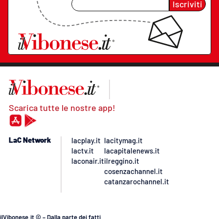
Iscriviti
Scarica tutte le nostre app!
LaC Network
lacplay.it
lacitymag.it
lactv.it
lacapitalenews.it
laconair.it
ilreggino.it
cosenzachannel.it
catanzarochannel.it
ilVibonese.it © – Dalla parte dei fatti