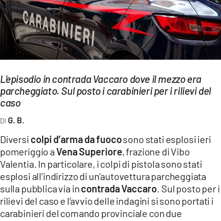
EVENTI
SPORT
Streaming
LAC TV
L’episodio in contrada Vaccaro dove il mezzo era
parcheggiato. Sul posto i carabinieri per i rilievi del
LAC NETWORK
caso
LAC ONAIR
G. B.
Diversi
colpi d’arma da fuoco
sono stati esplosi ieri
LaC
pomeriggio a
Vena Superiore
, frazione di Vibo
Network
Valentia. In particolare, i colpi di pistola sono stati
LACPLAY.IT
esplosi all’indirizzo di un’autovettura parcheggiata
sulla pubblica via in
contrada Vaccaro
. Sul posto per i
LACTV.IT
rilievi del caso e l’avvio delle indagini si sono portati i
LACONAIR.IT
carabinieri del comando provinciale con due