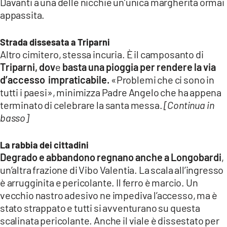
Davanti a una delle nicchie un’unica margherita ormai
appassita.
Strada dissesata a Triparni
Altro cimitero, stessa incuria. È il camposanto di
Triparni, dov
e
basta una pioggia per rendere la via
d’accesso impraticabile.
«Problemi che ci sono in
tutti i paesi», minimizza Padre Angelo che ha appena
terminato di celebrare la santa messa.
[Continua in
basso]
La rabbia dei cittadini
Degrado e abbandono regnano anche a Longobardi
,
un’altra frazione di Vibo Valentia. La scala all’ingresso
è arrugginita e pericolante. Il ferro è marcio. Un
vecchio nastro adesivo ne impediva l’accesso, ma è
stato strappato e tutti si avventurano su questa
scalinata pericolante. Anche il viale è dissestato per