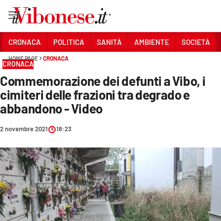
Vai
CRONACA
POLITICA
SANITÀ
AMBIENTE
SOCIETÀ
HOME PAGE
CRONACA
Sezioni
CRONACA
Commemorazione dei defunti a Vibo, i
CRONACA
cimiteri delle frazioni tra degrado e
POLITICA
abbandono - Video
SANITÀ
2 novembre 2021
18:23
AMBIENTE
SOCIETÀ
CULTURA
ECONOMIA E LAVORO