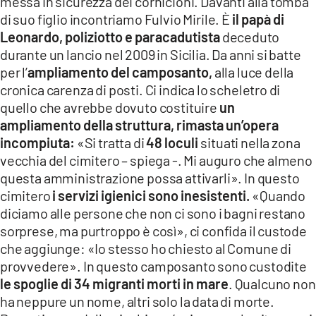
messa in sicurezza dei cornicioni. Davanti alla tomba
di suo figlio incontriamo Fulvio Mirile. È
il papà di
Leonardo,
poliziotto e paracadutista
deceduto
durante un lancio nel 2009 in Sicilia. Da anni si batte
per l’
ampliamento del camposanto,
alla luce della
cronica carenza di posti. Ci indica lo scheletro di
quello che avrebbe dovuto costituire
un
ampliamento della struttura, rimasta un’opera
incompiuta:
«Si tratta di
48 loculi
situati nella zona
vecchia del cimitero – spiega -. Mi auguro che almeno
questa amministrazione possa attivarli». In questo
cimitero
i servizi igienici sono inesistenti.
«Quando
diciamo alle persone che non ci sono i bagni restano
sorprese, ma purtroppo è così», ci confida il custode
che aggiunge: «Io stesso ho chiesto al Comune di
provvedere». In questo camposanto sono custodite
le spoglie di 34 migranti morti in mare
. Qualcuno non
ha neppure un nome, altri solo la data di morte.