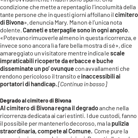
condizione che mette a repentaglio l’incolumità della
tante persone che in questi giorni affollano il
cimitero
di Bivona
», denuncia Mary. Ma non è l’unica nota
dolente.
Canneti e sterpaglie sono in ogni angolo
.
«Potevano rimuoverle almeno in questa ricorrenza, e
invece sono ancora lì a fare bella mostra di sé», dice
amareggiato un visitatore mentre indica le
scale
impraticabili ricoperte da erbacce e buche
disseminate un po’ ovunque
con avvallamenti che
rendono pericoloso il transito e
inaccessibili ai
portatori di handicap.
[Continua in basso]
Degrado al cimitero di Bivona
Al cimitero di Bivona regna il degrado
anche nella
ricorrenza dedicata ai cari estinti. I due custodi, fanno
il possibile per mantenerlo decoroso, ma la
pulizia
straordinaria, compete al Comune.
Come pure la