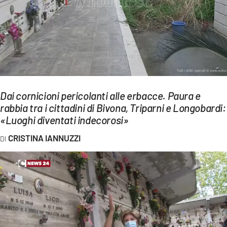
EVENTI
SPORT
Streaming
LAC TV
Dai cornicioni pericolanti alle erbacce. Paura e
LAC NETWORK
rabbia tra i cittadini di Bivona, Triparni e Longobardi:
«Luoghi diventati indecorosi»
LAC ONAIR
CRISTINA IANNUZZI
LaC
Network
LACPLAY.IT
LACTV.IT
LACONAIR.IT