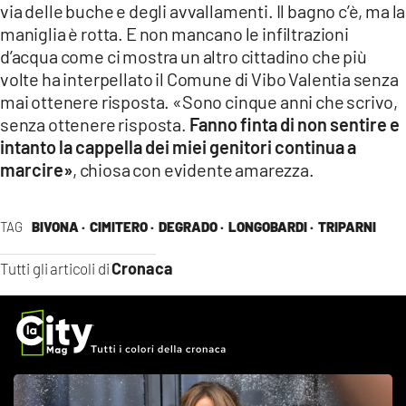
via delle buche e degli avvallamenti. Il bagno c’è, ma la
maniglia è rotta. E non mancano le infiltrazioni
d’acqua come ci mostra un altro cittadino che più
volte ha interpellato il Comune di Vibo Valentia senza
mai ottenere risposta. «Sono cinque anni che scrivo,
senza ottenere risposta.
Fanno finta di non sentire e
intanto la cappella dei miei genitori continua a
marcire»
, chiosa con evidente amarezza.
TAG
BIVONA ·
CIMITERO ·
DEGRADO ·
LONGOBARDI ·
TRIPARNI
Cronaca
Tutti gli articoli di