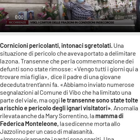
LACITYMAG.IT
ILREGGINO.IT
COSENZACHANNEL.IT
Cornicioni pericolanti, intonaci sgretolati.
Una
ILVIBONESE.IT
situazione di pericolo che aveva portato a delimitare
la zona. Transenne che per la commemorazione dei
CATANZAROCHANNEL.IT
defunti sono state rimosse: «Vengo tutti i giorni qui a
LACAPITALENEWS.IT
trovare mia figlia», dice il padre di una giovane
deceduta trent’anni fa. «Abbiamo inviato numerose
segnalazioni al Comune di Vibo che ha limitato una
App
parte del viale, ma oggi
le transenne sono state tolte
ANDROID
a rischio e pericolo degli ignari visitatori»
. Anomalia
rilevata anche da Mary Sorrentino, la
mamma di
APPLE
Federica Monteleone,
la sedicenne morta allo
Jazzolino per un caso di malasanità.
«Improvvisamente i nastri sono spariti. Una