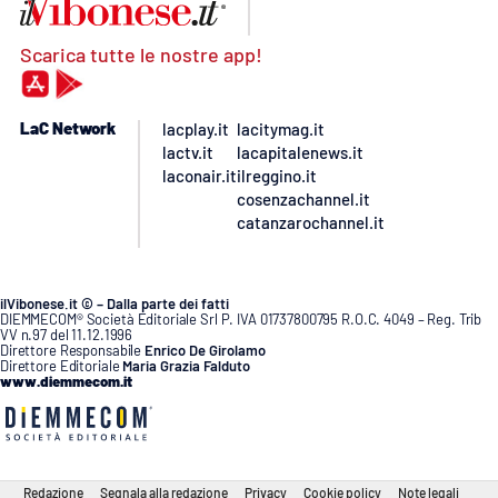
Scarica tutte le nostre app!
LaC Network
lacplay.it
lacitymag.it
lactv.it
lacapitalenews.it
laconair.it
ilreggino.it
cosenzachannel.it
catanzarochannel.it
ilVibonese.it © – Dalla parte dei fatti
DIEMMECOM® Società Editoriale Srl P. IVA 01737800795 R.O.C. 4049 – Reg. Trib
VV n.97 del 11.12.1996
Direttore Responsabile
Enrico De Girolamo
Direttore Editoriale
Maria Grazia Falduto
www.diemmecom.it
Redazione
Segnala alla redazione
Privacy
Cookie policy
Note legali