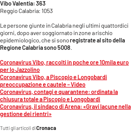
Vibo Valentia: 363
Reggio Calabria: 1053
Le persone giunte in Calabria negli ultimi quattordici
giorni, dopo aver soggiornato in zone a rischio
epidemiologico, che si sono
registrate al sito della
Regione Calabria sono 5008
.
Coronavirus Vibo, raccolti in poche ore 10mila euro
per lo Jazzolino
Coronavirus Vibo, a Piscopio e Longobardi
preoccupazione e cautele – Video
Coronavirus, contagi e quarantene: ordinata la
chiusura totale a Piscopio e Longobardi
Coronavirus, il sindaco di Arena: «Gravi lacune nella
gestione dei rientri»
Cronaca
Tutti gli articoli di