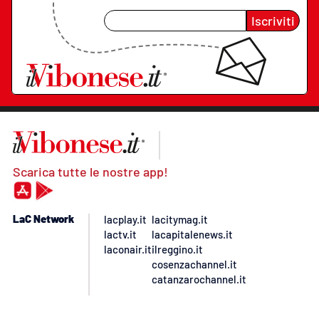
Iscriviti
Scarica tutte le nostre app!
LaC Network
lacplay.it
lacitymag.it
lactv.it
lacapitalenews.it
laconair.it
ilreggino.it
cosenzachannel.it
catanzarochannel.it