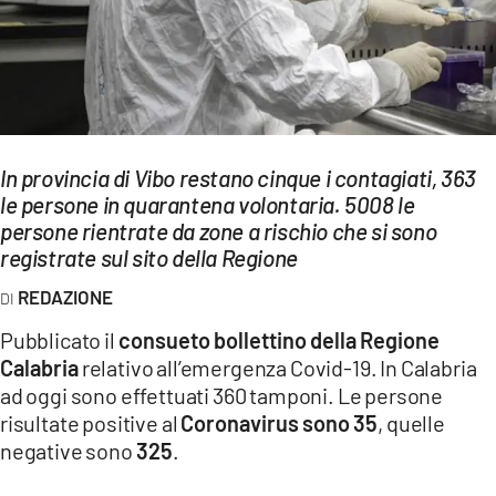
EVENTI
SPORT
Streaming
LAC TV
In provincia di Vibo restano cinque i contagiati, 363
le persone in quarantena volontaria. 5008 le
LAC NETWORK
persone rientrate da zone a rischio che si sono
registrate sul sito della Regione
LAC ONAIR
REDAZIONE
LaC
Pubblicato il
consueto bollettino della Regione
Network
Calabria
relativo all’emergenza Covid-19. In Calabria
LACPLAY.IT
ad oggi sono effettuati 360 tamponi. Le persone
risultate positive al
Coronavirus sono 35
, quelle
LACTV.IT
negative sono
325
.
LACONAIR.IT