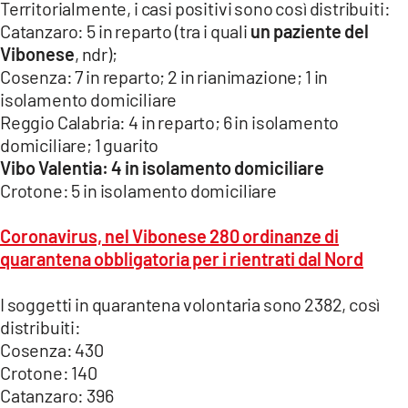
Territorialmente, i casi positivi sono così distribuiti:
LACITYMAG.IT
Catanzaro: 5 in reparto (tra i quali
un paziente del
Vibonese
, ndr);
ILREGGINO.IT
Cosenza: 7 in reparto; 2 in rianimazione; 1 in
isolamento domiciliare
COSENZACHANNEL.IT
Reggio Calabria: 4 in reparto; 6 in isolamento
ILVIBONESE.IT
domiciliare; 1 guarito
Vibo Valentia: 4 in isolamento domiciliare
CATANZAROCHANNEL.IT
Crotone: 5 in isolamento domiciliare
LACAPITALENEWS.IT
Coronavirus, nel Vibonese 280 ordinanze di
quarantena obbligatoria per i rientrati dal Nord
App
I soggetti in quarantena volontaria sono 2382, così
ANDROID
distribuiti:
APPLE
Cosenza: 430
Crotone: 140
Catanzaro: 396