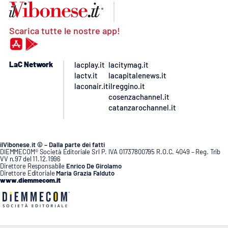
Scarica tutte le nostre app!
LaC Network
lacplay.it
lacitymag.it
lactv.it
lacapitalenews.it
laconair.it
ilreggino.it
cosenzachannel.it
catanzarochannel.it
ilVibonese.it © – Dalla parte dei fatti
DIEMMECOM® Società Editoriale Srl P. IVA 01737800795 R.O.C. 4049 – Reg. Trib
VV n.97 del 11.12.1996
Direttore Responsabile
Enrico De Girolamo
Direttore Editoriale
Maria Grazia Falduto
www.diemmecom.it