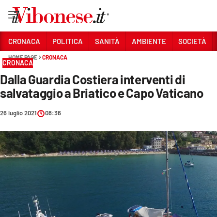
Vai
CRONACA
POLITICA
SANITÀ
AMBIENTE
SOCIETÀ
HOME PAGE
CRONACA
Sezioni
CRONACA
Dalla Guardia Costiera interventi di
CRONACA
salvataggio a Briatico e Capo Vaticano
POLITICA
26 luglio 2021
08:36
SANITÀ
AMBIENTE
SOCIETÀ
CULTURA
ECONOMIA E LAVORO