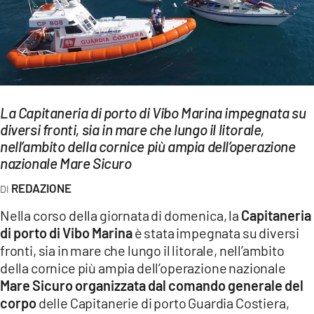
EVENTI
SPORT
Streaming
LAC TV
La Capitaneria di porto di Vibo Marina impegnata su
diversi fronti, sia in mare che lungo il litorale,
LAC NETWORK
nell’ambito della cornice più ampia dell’operazione
nazionale Mare Sicuro
LAC ONAIR
REDAZIONE
LaC
Nella corso della giornata di domenica, la
Capitaneria
Network
di porto di Vibo Marina
è stata impegnata su diversi
LACPLAY.IT
fronti, sia in mare che lungo il litorale, nell’ambito
della cornice più ampia dell’operazione nazionale
LACTV.IT
Mare Sicuro organizzata dal comando generale del
corpo
delle Capitanerie di porto Guardia Costiera,
LACONAIR.IT