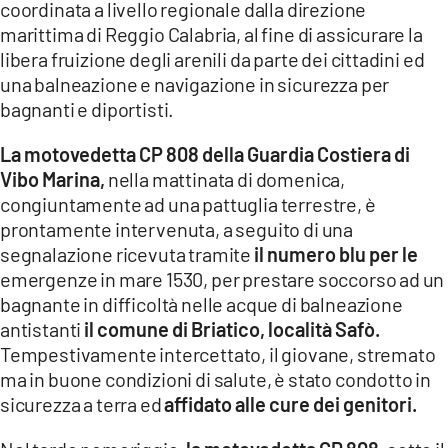
coordinata a livello regionale dalla direzione
LACITYMAG.IT
marittima di Reggio Calabria, al fine di assicurare la
libera fruizione degli arenili da parte dei cittadini ed
ILREGGINO.IT
una balneazione e navigazione in sicurezza per
bagnanti e diportisti.
COSENZACHANNEL.IT
La motovedetta CP 808 della Guardia Costiera di
ILVIBONESE.IT
Vibo Marina,
nella mattinata di domenica,
CATANZAROCHANNEL.IT
congiuntamente ad una pattuglia terrestre, è
prontamente intervenuta, a seguito di una
LACAPITALENEWS.IT
segnalazione ricevuta tramite
il numero blu per le
emergenze in mare 1530, per prestare soccorso ad un
App
bagnante in difficoltà nelle acque di balneazione
antistanti
il comune di Briatico, località Safò.
ANDROID
Tempestivamente intercettato, il giovane, stremato
APPLE
ma in buone condizioni di salute, è stato condotto in
sicurezza a terra ed
affidato alle cure dei genitori.