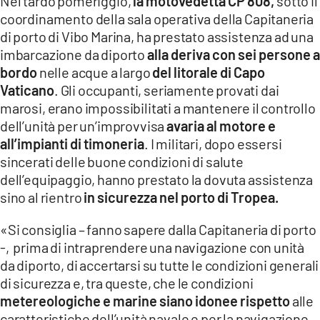
Nel tardo pomeriggio,
la motovedetta CP 808,
sotto il
coordinamento della sala operativa della Capitaneria
di porto di Vibo Marina, ha prestato assistenza ad una
imbarcazione da diporto
alla deriva con sei persone a
bordo
nelle acque a largo
del litorale di Capo
Vaticano
. Gli occupanti, seriamente provati dai
marosi, erano impossibilitati a mantenere il controllo
dell’unità per un’improvvisa
avaria al motore e
all’impianti di timoneria
. I militari, dopo essersi
sincerati delle buone condizioni di salute
dell’equipaggio, hanno prestato la dovuta assistenza
sino al rientro
in sicurezza nel porto di Tropea.
«Si consiglia – fanno sapere dalla Capitaneria di porto
-, prima di intraprendere una navigazione con unità
da diporto, di accertarsi su tutte le condizioni generali
di sicurezza e, tra queste, che le condizioni
metereologiche e marine siano idonee rispetto
alle
caratteristiche dell’unità navale e per la navigazione