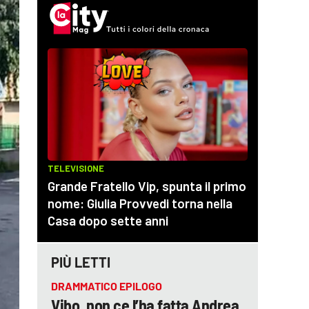
PIÙ LETTI
DRAMMATICO EPILOGO
Vibo, non ce l’ha fatta Andrea