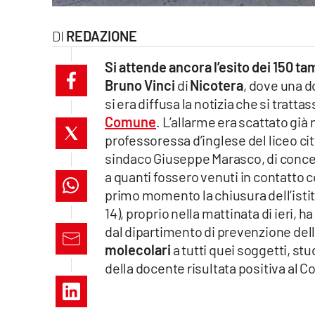
laconair.it
REDAZIONE
lacitymag.it
Si attende ancora l’esito dei 150 t
Bruno Vinci
di
Nicotera
, dove una d
ilreggino.it
si era diffusa la notizia che si tratta
cosenzachannel.it
Comune
. L’allarme era scattato già
professoressa d’inglese del liceo citt
ilvibonese.it
sindaco Giuseppe Marasco, di concert
a quanti fossero venuti in contatto 
catanzarochannel.it
primo momento la chiusura dell’istit
14), proprio nella mattinata di ieri, 
lacapitalenews.it
dal dipartimento di prevenzione dell’
molecolari
a tutti quei soggetti, st
App
della docente risultata positiva al C
Android