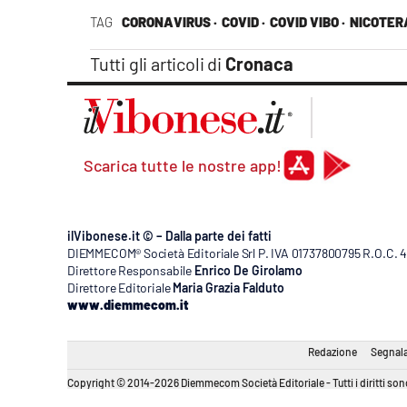
Apple
TAG
CORONAVIRUS ·
COVID ·
COVID VIBO ·
NICOTERA
Tutti gli articoli di
Cronaca
Vai
Scarica tutte le nostre app!
ilVibonese.it © – Dalla parte dei fatti
DIEMMECOM® Società Editoriale Srl P. IVA 01737800795 R.O.C. 404
Direttore Responsabile
Enrico De Girolamo
Direttore Editoriale
Maria Grazia Falduto
www.diemmecom.it
Redazione
Segnala
Copyright © 2014-2026 Diemmecom Società Editoriale - Tutti i diritti sono