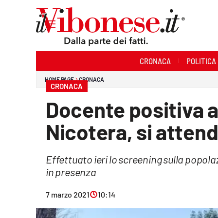
Sezioni
CRONACA
POLITICA
Cronaca
HOME PAGE
CRONACA
CRONACA
Politica
Docente positiva al
Sanità
Nicotera, si attend
Ambiente
Effettuato ieri lo screening sulla popola
Società
in presenza
Cultura
7 marzo 2021
10:14
Economia e Lavoro