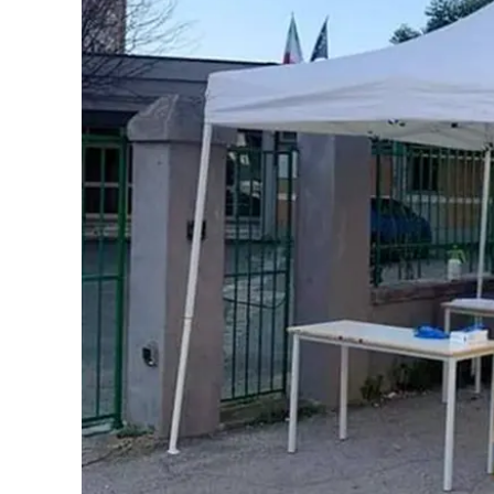
Eventi
Sport
Streaming
LaC TV
Lac Network
LaC OnAir
LaC
Network
lacplay.it
lactv.it