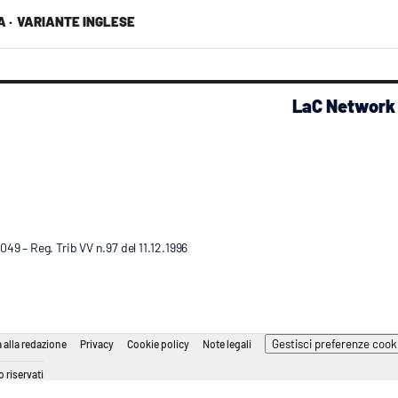
 ·
VARIANTE INGLESE
LaC Network
9 – Reg. Trib VV n.97 del 11.12.1996
Gestisci preferenze cook
 alla redazione
Privacy
Cookie policy
Note legali
 riservati