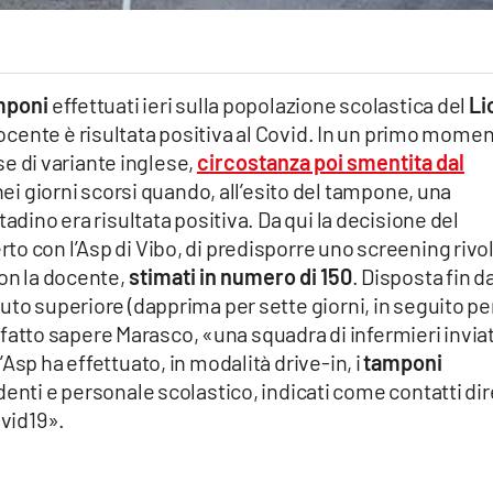
amponi
effettuati ieri sulla popolazione scolastica del
Li
ocente è risultata positiva al Covid. In un primo mome
sse di variante inglese,
circostanza poi smentita dal
 nei giorni scorsi quando, all’esito del tampone, una
adino era risultata positiva. Da qui la decisione del
o con l’Asp di Vibo, di predisporre uno screening rivo
con la docente,
stimati in numero di 150
. Disposta fin d
uto superiore (dapprima per sette giorni, in seguito pe
ha fatto sapere Marasco, «una squadra di infermieri invia
Asp ha effettuato, in modalità drive-in, i
tamponi
udenti e personale scolastico, indicati come contatti dir
ovid19».