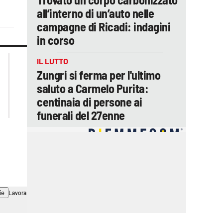
all’interno di un’auto nelle
campagne di Ricadi: indagini
in corso
lacplay.it
lacitymag.it
IL LUTTO
lactv.it
lacapitalenews.it
Zungri si ferma per l'ultimo
laconair.it
ilreggino.it
saluto a Carmelo Purita:
cosenzachannel.it
centinaia di persone ai
catanzarochannel.it
funerali del 27enne
ie
Lavora con noi