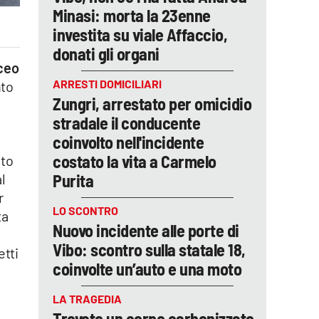
Minasi: morta la 23enne
investita su viale Affaccio,
donati gli organi
ceo
ARRESTI DOMICILIARI
nto
Zungri, arrestato per omicidio
stradale il conducente
coinvolto nell'incidente
costato la vita a Carmelo
lto
Purita
al
r
LO SCONTRO
ta
Nuovo incidente alle porte di
Vibo: scontro sulla statale 18,
etti
coinvolte un’auto e una moto
LA TRAGEDIA
Trovato un corpo carbonizzato