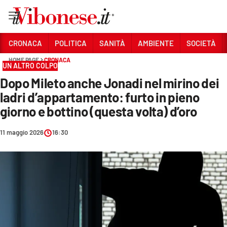
Vai
CRONACA
POLITICA
SANITÀ
AMBIENTE
SOCIETÀ
HOME PAGE
CRONACA
Sezioni
UN ALTRO COLPO
Dopo Mileto anche Jonadi nel mirino dei
CRONACA
ladri d’appartamento: furto in pieno
POLITICA
giorno e bottino (questa volta) d’oro
SANITÀ
11 maggio 2026
16:30
AMBIENTE
SOCIETÀ
CULTURA
ECONOMIA E LAVORO