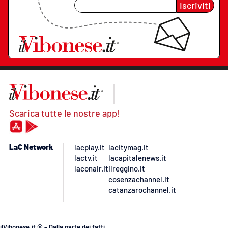
Iscriviti
Scarica tutte le nostre app!
LaC Network
lacplay.it
lacitymag.it
lactv.it
lacapitalenews.it
laconair.it
ilreggino.it
cosenzachannel.it
catanzarochannel.it
ilVibonese.it © – Dalla parte dei fatti