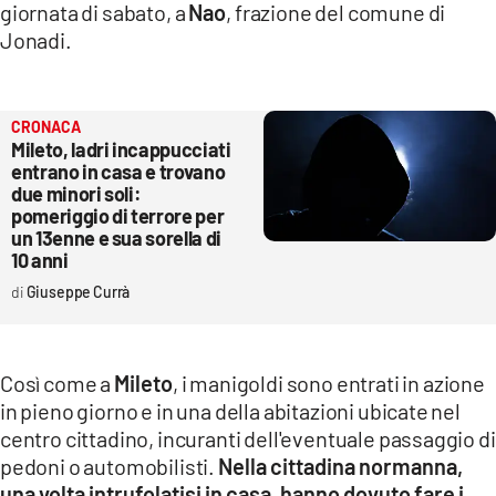
giornata di sabato, a
Nao
, frazione del comune di
LACITYMAG.IT
Jonadi.
ILREGGINO.IT
COSENZACHANNEL.IT
CRONACA
Mileto, ladri incappucciati
entrano in casa e trovano
ILVIBONESE.IT
due minori soli:
pomeriggio di terrore per
CATANZAROCHANNEL.IT
un 13enne e sua sorella di
10 anni
LACAPITALENEWS.IT
Giuseppe Currà
App
ANDROID
Così come a
Mileto
, i manigoldi sono entrati in azione
in pieno giorno e in una della abitazioni ubicate nel
APPLE
centro cittadino, incuranti dell'eventuale passaggio di
pedoni o automobilisti.
Nella cittadina normanna,
una volta intrufolatisi in casa, hanno dovuto fare i