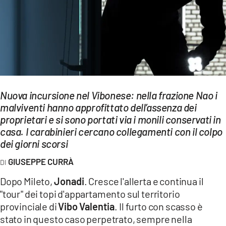
EVENTI
SPORT
Streaming
LAC TV
Nuova incursione nel Vibonese: nella frazione Nao i
LAC NETWORK
malviventi hanno approfittato dell’assenza dei
proprietari e si sono portati via i monili conservati in
LAC ONAIR
casa. I carabinieri cercano collegamenti con il colpo
dei giorni scorsi
LaC
Network
GIUSEPPE CURRÀ
LACPLAY.IT
Dopo Mileto,
Jonadi
. Cresce l'allerta e continua il
"tour" dei topi d'appartamento sul territorio
LACTV.IT
provinciale di
Vibo Valentia
. Il furto con scasso è
LACONAIR.IT
stato in questo caso perpetrato, sempre nella