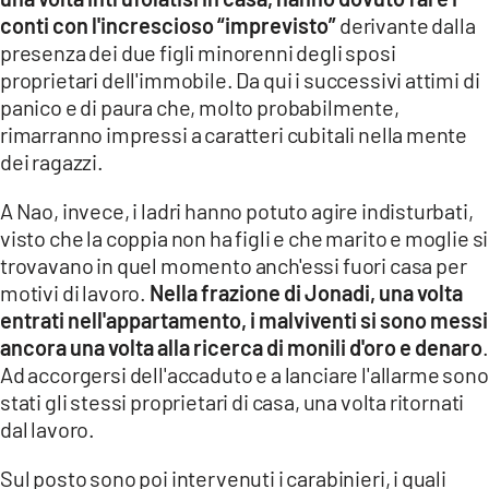
conti con l'increscioso “imprevisto”
derivante dalla
presenza dei due figli minorenni degli sposi
proprietari dell'immobile. Da qui i successivi attimi di
panico e di paura che, molto probabilmente,
rimarranno impressi a caratteri cubitali nella mente
dei ragazzi.
A Nao, invece, i ladri hanno potuto agire indisturbati,
visto che la coppia non ha figli e che marito e moglie si
trovavano in quel momento anch'essi fuori casa per
motivi di lavoro.
Nella frazione di Jonadi, una volta
entrati nell'appartamento, i malviventi si sono messi
ancora una volta alla ricerca di monili d'oro e denaro
.
Ad accorgersi dell'accaduto e a lanciare l'allarme sono
stati gli stessi proprietari di casa, una volta ritornati
dal lavoro.
Sul posto sono poi intervenuti i carabinieri, i quali