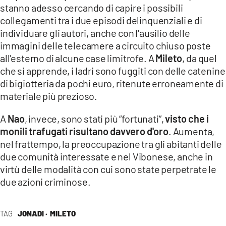
stanno adesso cercando di capire i possibili
collegamenti tra i due episodi delinquenziali e di
individuare gli autori, anche con l'ausilio delle
immagini delle telecamere a circuito chiuso poste
all'esterno di alcune case limitrofe. A
Mileto
, da quel
che si apprende, i ladri sono fuggiti con delle catenine
di bigiotteria da pochi euro, ritenute erroneamente di
materiale più prezioso.
A
Nao
, invece, sono stati più “fortunati”,
visto che i
monili trafugati risultano davvero d'oro
. Aumenta,
nel frattempo, la preoccupazione tra gli abitanti delle
due comunità interessate e nel Vibonese, anche in
virtù delle modalità con cui sono state perpetrate le
due azioni criminose.
TAG
JONADI ·
MILETO