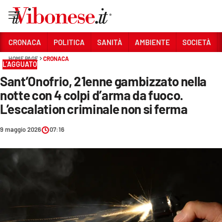
Vai
CRONACA
POLITICA
SANITÀ
AMBIENTE
SOCIETÀ
HOME PAGE
CRONACA
Sezioni
L’AGGUATO
Sant’Onofrio, 21enne gambizzato nella
CRONACA
notte con 4 colpi d’arma da fuoco.
POLITICA
L’escalation criminale non si ferma
SANITÀ
9 maggio 2026
07:16
AMBIENTE
SOCIETÀ
CULTURA
ECONOMIA E LAVORO