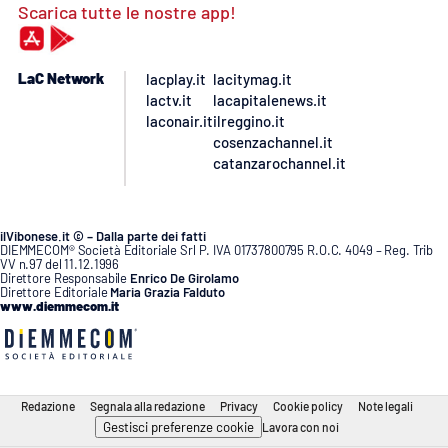
Scarica tutte le nostre app!
LaC Network
lacplay.it
lacitymag.it
lactv.it
lacapitalenews.it
laconair.it
ilreggino.it
cosenzachannel.it
catanzarochannel.it
ilVibonese.it © – Dalla parte dei fatti
DIEMMECOM® Società Editoriale Srl P. IVA 01737800795 R.O.C. 4049 – Reg. Trib
VV n.97 del 11.12.1996
Direttore Responsabile
Enrico De Girolamo
Direttore Editoriale
Maria Grazia Falduto
www.diemmecom.it
Redazione
Segnala alla redazione
Privacy
Cookie policy
Note legali
Gestisci preferenze cookie
Lavora con noi