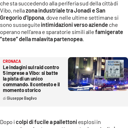
che sta succedendo alla periferia sud della città di
Vibo, nella
zona industriale tra Jonadi e San
Gregorio d’Ippona
, dove nelle ultime settimane si
sono susseguite
intimidazioni verso aziende
che
operano nell’area e sparatorie simili alle
famigerate
“stese” della malavita partenopea
.
CRONACA
Le indagini sul raid contro
5 imprese a Vibo: si batte
la pista di un unico
commando. Il contesto e il
momento storico
Giuseppe Baglivo
Dopo i
colpi di fucile a pallettoni
esplosi in