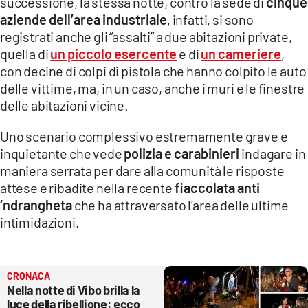
successione, la stessa notte, contro la sede di
cinque
aziende dell’area industriale
, infatti, si sono
registrati anche gli “assalti” a due abitazioni private,
quella di
un piccolo esercente
e di
un cameriere
,
con decine di colpi di pistola che hanno colpito le auto
delle vittime, ma, in un caso, anche i muri e le finestre
delle abitazioni vicine.
Uno scenario complessivo estremamente grave e
inquietante che vede
polizia e carabinieri
indagare in
maniera serrata per dare alla comunità le risposte
attese e ribadite nella recente
fiaccolata anti
‘ndrangheta
che ha attraversato l’area delle ultime
intimidazioni.
CRONACA
Nella notte di Vibo brilla la
luce della ribellione: ecco