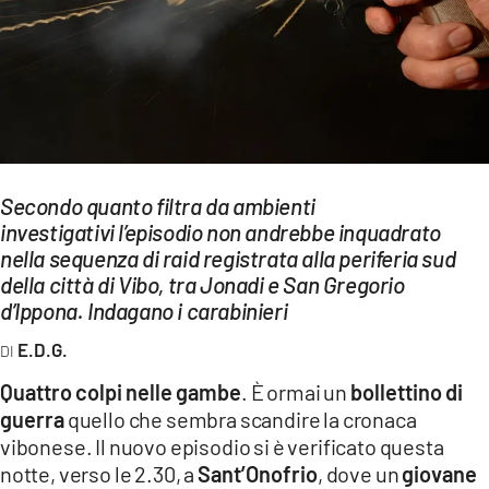
EVENTI
SPORT
Streaming
LAC TV
Secondo quanto filtra da ambienti
LAC NETWORK
investigativi l’episodio non andrebbe inquadrato
nella sequenza di raid registrata alla periferia sud
LAC ONAIR
della città di Vibo, tra Jonadi e San Gregorio
d’Ippona. Indagano i carabinieri
LaC
Network
E.D.G.
LACPLAY.IT
Quattro colpi nelle gambe
. È ormai un
bollettino di
guerra
quello che sembra scandire la cronaca
LACTV.IT
vibonese. Il nuovo episodio si è verificato questa
LACONAIR.IT
notte, verso le 2.30, a
Sant’Onofrio
, dove un
giovane