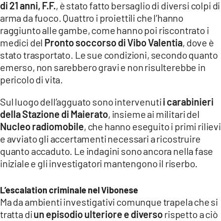
di 21 anni,
F.F.
, è stato fatto bersaglio di diversi colpi di
LACITYMAG.IT
arma da fuoco. Quattro i proiettili che l’hanno
raggiunto alle gambe, come hanno poi riscontrato i
ILREGGINO.IT
medici del
Pronto soccorso di Vibo Valentia
, dove è
stato trasportato. Le sue condizioni, secondo quanto
COSENZACHANNEL.IT
emerso, non sarebbero gravi e non risulterebbe in
ILVIBONESE.IT
pericolo di vita.
CATANZAROCHANNEL.IT
Sul luogo dell’agguato sono intervenuti
i carabinieri
della Stazione di Maierato
, insieme ai militari del
LACAPITALENEWS.IT
Nucleo radiomobile
, che hanno eseguito i primi rilievi
e avviato gli accertamenti necessari a ricostruire
App
quanto accaduto. Le indagini sono ancora nella fase
iniziale e gli investigatori mantengono il riserbo.
ANDROID
APPLE
L’escalation criminale nel Vibonese
Ma da ambienti investigativi comunque trapela che si
tratta di
un episodio
ulteriore e diverso
rispetto a ciò