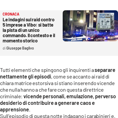
CRONACA
Le indagini sul raid contro
5 imprese a Vibo: si batte
la pista di un unico
commando. Il contesto e il
momento storico
Giuseppe Baglivo
Tutti elementi che spingono gli inquirenti a
separare
nettamente gli episodi
, come se accanto ai raid di
chiara matrice estorsiva si stiano inserendo vicende
che nulla hanno a che fare con questa direttrice
criminale:
vicende personali, emulazione, perverso
desiderio di contribuire a generare caos e
apprensione
.
Sull’episodio di questa notte indagano i carabinieri e,