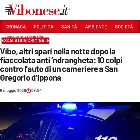
Vai
CRONACA
POLITICA
SANITÀ
AMBIENTE
SOCIETÀ
HOME PAGE
CRONACA
Sezioni
ESCALATION CRIMINALE
Vibo, altri spari nella notte dopo la
CRONACA
fiaccolata anti ‘ndrangheta: 10 colpi
POLITICA
contro l’auto di un cameriere a San
Gregorio d’Ippona
SANITÀ
AMBIENTE
8 maggio 2026
09:54
SOCIETÀ
CULTURA
ECONOMIA E LAVORO