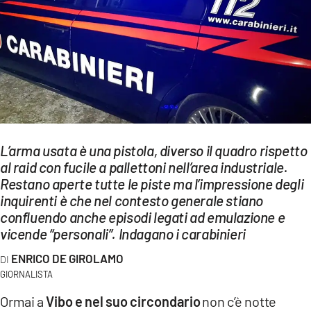
EVENTI
SPORT
Streaming
LAC TV
LAC NETWORK
L’arma usata è una pistola, diverso il quadro rispetto
LAC ONAIR
al raid con fucile a pallettoni nell’area industriale.
Restano aperte tutte le piste ma l’impressione degli
inquirenti è che nel contesto generale stiano
LaC
confluendo anche episodi legati ad emulazione e
Network
vicende “personali”. Indagano i carabinieri
LACPLAY.IT
ENRICO DE GIROLAMO
LACTV.IT
GIORNALISTA
LACONAIR.IT
Ormai a
Vibo e nel suo circondario
non c’è notte