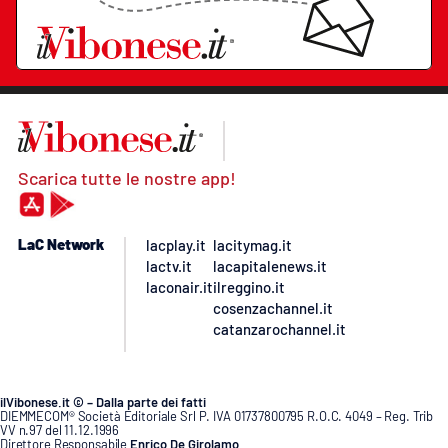
Scarica tutte le nostre app!
LaC Network
lacplay.it
lacitymag.it
lactv.it
lacapitalenews.it
laconair.it
ilreggino.it
cosenzachannel.it
catanzarochannel.it
ilVibonese.it © – Dalla parte dei fatti
DIEMMECOM® Società Editoriale Srl P. IVA 01737800795 R.O.C. 4049 – Reg. Trib
VV n.97 del 11.12.1996
Direttore Responsabile
Enrico De Girolamo