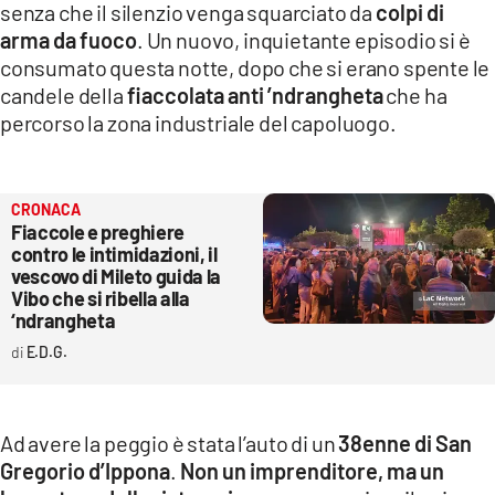
senza che il silenzio venga squarciato da
colpi di
LACITYMAG.IT
arma da fuoco
. Un nuovo, inquietante episodio si è
consumato questa notte, dopo che si erano spente le
ILREGGINO.IT
candele della
fiaccolata anti ’ndrangheta
che ha
percorso la zona industriale del capoluogo.
COSENZACHANNEL.IT
ILVIBONESE.IT
CRONACA
CATANZAROCHANNEL.IT
Fiaccole e preghiere
contro le intimidazioni, il
LACAPITALENEWS.IT
vescovo di Mileto guida la
Vibo che si ribella alla
‘ndrangheta
App
E.D.G.
ANDROID
APPLE
Ad avere la peggio è stata l’auto di un
38enne di San
Gregorio d’Ippona
.
Non un imprenditore, ma un