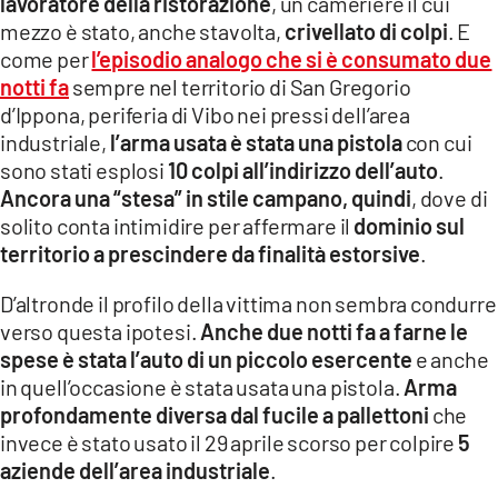
lavoratore della ristorazione
, un cameriere il cui
mezzo è stato, anche stavolta,
crivellato di colpi
. E
come per
l’episodio analogo che si è consumato due
notti fa
sempre nel territorio di San Gregorio
d’Ippona, periferia di Vibo nei pressi dell’area
industriale,
l’arma usata è stata una pistola
con cui
sono stati esplosi
10 colpi all’indirizzo dell’auto
.
Ancora una “stesa” in stile campano, quindi
, dove di
solito conta intimidire per affermare il
dominio sul
territorio a prescindere da finalità estorsive
.
D’altronde il profilo della vittima non sembra condurre
verso questa ipotesi.
Anche due notti fa a farne le
spese è stata l’auto di un piccolo esercente
e anche
in quell’occasione è stata usata una pistola.
Arma
profondamente diversa dal fucile a pallettoni
che
invece è stato usato il 29 aprile scorso per colpire
5
aziende dell’area industriale
.