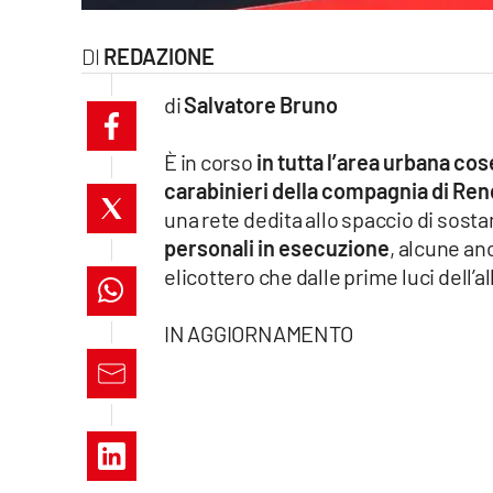
laconair.it
REDAZIONE
lacitymag.it
di
Salvatore Bruno
ilreggino.it
È in corso
in tutta l’area urbana co
cosenzachannel.it
carabinieri della compagnia di Re
una rete dedita allo spaccio di sost
ilvibonese.it
personali in esecuzione
, alcune an
elicottero che dalle prime luci dell’a
catanzarochannel.it
IN AGGIORNAMENTO
lacapitalenews.it
App
Android