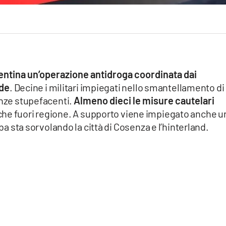
sentina un’operazione antidroga coordinata dai
nde
. Decine i militari impiegati nello smantellamento di
anze stupefacenti.
Almeno dieci le misure cautelari
che fuori regione. A supporto viene impiegato anche u
lba sta sorvolando la città di Cosenza e l’hinterland.