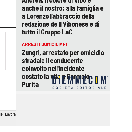
anche il nostro: alla famiglia e
a Lorenzo l’abbraccio della
redazione de Il Vibonese e di
tutto il Gruppo LaC
lacplay.it
lacitymag.it
lactv.it
lacapitalenews.it
ARRESTI DOMICILIARI
laconair.it
ilreggino.it
Zungri, arrestato per omicidio
cosenzachannel.it
stradale il conducente
catanzarochannel.it
coinvolto nell'incidente
costato la vita a Carmelo
Purita
ie
Lavora con noi