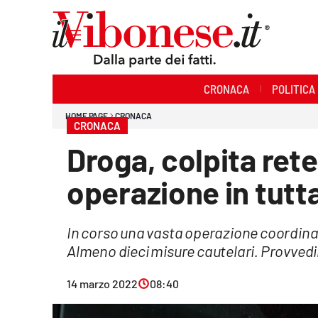
Sezioni
CRONACA
POLITICA
Cronaca
HOME PAGE
CRONACA
CRONACA
Politica
Droga, colpita ret
Sanità
operazione in tutta
Ambiente
In corso una vasta operazione coordina
Società
Almeno dieci misure cautelari. Provvedi
Cultura
14 marzo 2022
08:40
Economia e Lavoro