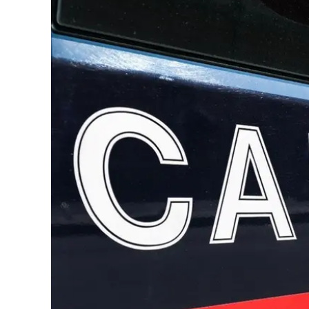
Eventi
Sport
Streaming
LaC TV
Lac Network
LaC OnAir
LaC
Network
lacplay.it
lactv.it