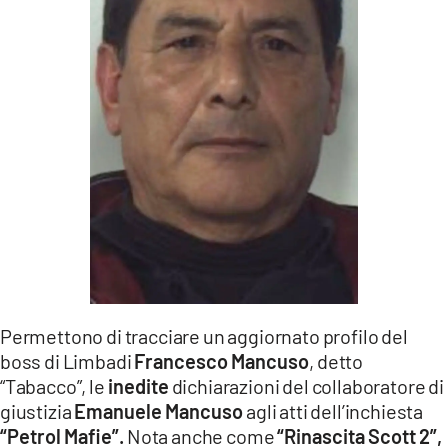
LACITYMAG.IT
ILREGGINO.IT
COSENZACHANNEL.IT
ILVIBONESE.IT
CATANZAROCHANNEL.IT
LACAPITALENEWS.IT
App
ANDROID
Permettono di tracciare un aggiornato profilo del
boss di Limbadi
Francesco Mancuso
, detto
APPLE
“Tabacco”, le
inedite
dichiarazioni del collaboratore di
giustizia
Emanuele Mancuso
agli atti dell’inchiesta
“Petrol Mafie”.
Nota anche come
“Rinascita Scott 2”,