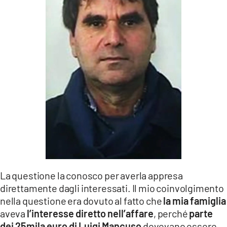
La questione la conosco per averla appresa
direttamente dagli interessati. Il mio coinvolgimento
nella questione era dovuto al fatto che
la mia famiglia
aveva
l’interesse diretto nell’affare
, perché
parte
dei 25mila euro di Luigi Mancuso
dovevano essere