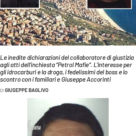
EVENTI
SPORT
Streaming
LAC TV
Le inedite dichiarazioni del collaboratore di giustizia
LAC NETWORK
agli atti dell’inchiesta “Petrol Mafie”. L’interesse per
gli idrocarburi e la droga, i fedelissimi del boss e lo
LAC ONAIR
scontro con i familiari e Giuseppe Accorinti
LaC
GIUSEPPE BAGLIVO
Network
LACPLAY.IT
LACTV.IT
LACONAIR.IT