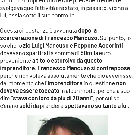
fatto che
l’imprenditore che precedentemente
svolgeva quell’attività era stato, in passato, vicino a
lui, ossia sotto il suo controllo.
Questa circostanza è avvenuta
dopo la
scarcerazione di Francesco Mancuso.
Sul punto, io
so che lo
zio Luigi Mancuso e Peppone Accorinti
dovevano
spartirsi
la somma di
50mila
euro
proveniente
a titolo estorsivo da questo
imprenditore.
Francesco Mancuso si contrappose
perché non voleva assolutamente che ciò avvenisse,
dal momento che
l’imprenditore
in questione
non
doveva essere toccato
in alcun modo, perché a suo
dire
“stava con loro da più di 20 anni”
, per cui se
c’erano
soldi
da prendere
spettavano soltanto a lui.