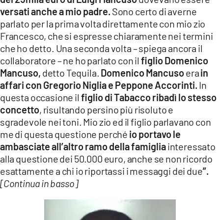
versati anche a mio padre.
Sono certo di averne
parlato per la prima volta direttamente con mio zio
Francesco, che si espresse chiaramente nei termini
che ho detto. Una seconda volta – spiega ancora il
collaboratore – ne ho parlato con il
figlio Domenico
Mancuso,
detto Tequila.
Domenico Mancuso
era
in
affari con Gregorio Niglia
e Peppone Accorinti.
In
questa occasione il
figlio di Tabacco ribadì lo stesso
concetto
, risultando persino più risoluto e
sgradevole nei toni. Mio zio ed il figlio parlavano con
me di questa questione perché
io portavo le
ambasciate all’altro ramo della famiglia
interessato
alla questione dei 50.000 euro, anche se non ricordo
esattamente a chi io riportassi i messaggi dei due
”.
[Continua in basso]