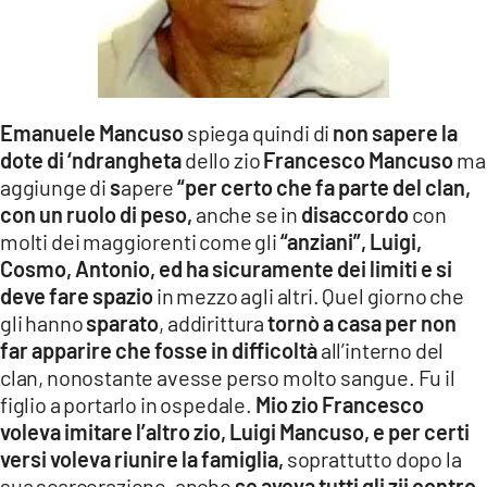
Emanuele Mancuso
spiega quindi di
non sapere la
dote di ‘ndrangheta
dello zio
Francesco Mancuso
ma
aggiunge di
s
apere
“per certo che fa parte del clan,
con un ruolo di peso,
anche se in
disaccordo
con
molti dei maggiorenti come gli
“anziani”, Luigi,
Cosmo, Antonio, ed ha sicuramente dei limiti e si
deve fare spazio
in mezzo agli altri. Quel giorno che
gli hanno
sparato
, addirittura
tornò a casa per non
far apparire che fosse in difficoltà
all’interno del
clan, nonostante avesse perso molto sangue. Fu il
figlio a portarlo in ospedale.
Mio zio Francesco
voleva imitare l’altro zio, Luigi Mancuso, e per certi
versi voleva riunire la famiglia,
soprattutto dopo la
sua scarcerazione, anche
se aveva tutti gli zii contro.