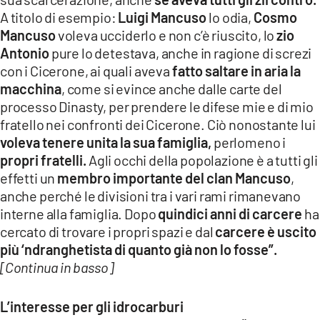
A titolo di esempio:
Luigi Mancuso
lo odia,
Cosmo
Mancuso
voleva ucciderlo e non c’è riuscito, lo
zio
Antonio
pure lo detestava, anche in ragione di screzi
con i Cicerone, ai quali aveva
fatto saltare in aria la
macchina
, come si evince anche dalle carte del
processo Dinasty, per prendere le difese mie e di mio
fratello nei confronti dei Cicerone. Ciò nonostante lui
voleva tenere unita la sua famiglia,
perlomeno i
propri fratelli.
Agli occhi della popolazione è a tutti gli
effetti un
membro importante del clan Mancuso
,
anche perché le divisioni tra i vari rami rimanevano
interne alla famiglia. Dopo
quindici anni di carcere
ha
cercato di trovare i propri spazi e dal
carcere è uscito
più ‘ndranghetista di quanto già non lo fosse”.
[Continua in basso]
L’interesse per gli idrocarburi