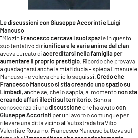
Le discussioni con Giuseppe Accorinti e Luigi
Mancuso
“
Mio zio
Francesco cercava i suoi spazi
e in questo
suo tentativo di
riunificare le varie anime del clan
aveva cercato di
accreditarsi nella famiglia per
aumentare il proprio prestigio
. Ricordo che provava
a guadagnarsi anche la mia fiducia – spiega Emanuele
Mancuso – e voleva che io lo seguissi.
Credo che
Francesco Mancuso si stia creando uno spazio su
Limbadi
, anche se, che io sappia, al momento
non sta
creando affari illeciti sul territorio
. Sono a
conoscenza di una
discussione
che ha avuto
con
Giuseppe
Accorinti
per un lavoro o comunque per
rilevare una ditta vicino all’autostrada tra Vibo
Valentia e Rosarno. Francesco Mancuso batteva sul