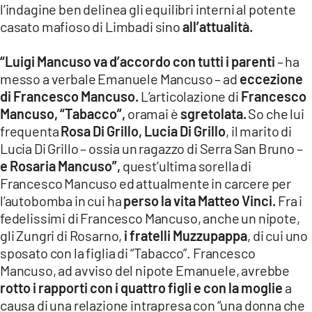
l’indagine ben delinea gli equilibri interni al potente
casato mafioso di Limbadi sino
all’attualità.
“Luigi Mancuso va d’accordo con tutti i parenti
– ha
messo a verbale Emanuele Mancuso – ad
eccezione
di Francesco Mancuso.
L’articolazione di
Francesco
Mancuso, “Tabacco”,
oramai è
sgretolata.
So che lui
frequenta
Rosa Di Grillo, Lucia Di Grillo
, il marito di
Lucia Di Grillo – ossia un ragazzo di Serra San Bruno –
e Rosaria Mancuso”,
quest’ultima sorella di
Francesco Mancuso ed attualmente in carcere per
l’autobomba in cui ha
perso la vita Matteo Vinci.
Fra i
fedelissimi di Francesco Mancuso, anche un nipote,
gli Zungri di Rosarno,
i fratelli Muzzupappa
, di cui uno
sposato con la figlia di “Tabacco”. Francesco
Mancuso, ad avviso del nipote Emanuele, avrebbe
rotto i rapporti con i quattro figli e con la moglie
a
causa di una relazione intrapresa con “una donna che