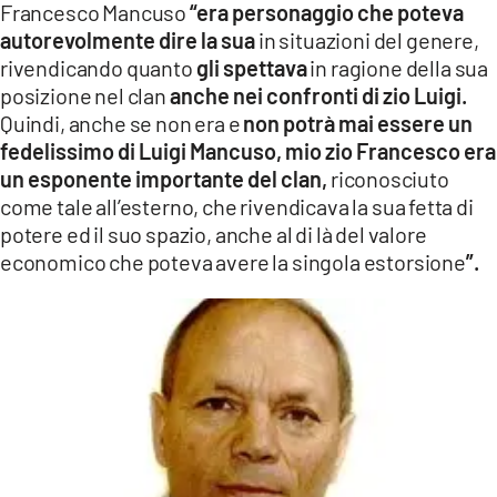
Francesco Mancuso
“era personaggio che poteva
autorevolmente dire la sua
in situazioni del genere,
rivendicando quanto
gli spettava
in ragione della sua
posizione nel clan
anche nei confronti di zio
Luigi.
Quindi, anche se non era e
non potrà mai essere un
fedelissimo di Luigi Mancuso, mio zio Francesco era
un esponente
importante del clan,
riconosciuto
come tale all’esterno, che rivendicava la sua fetta di
potere ed il suo spazio, anche al di là del valore
economico che poteva avere la singola estorsione
”.