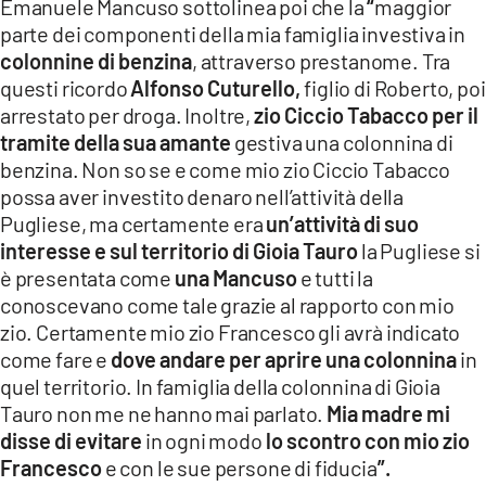
Emanuele Mancuso sottolinea poi che la
“
maggior
parte dei componenti della mia famiglia investiva in
colonnine di benzina
, attraverso prestanome. Tra
questi ricordo
Alfonso Cuturello,
figlio di Roberto, poi
arrestato per droga. Inoltre,
zio Ciccio Tabacco per il
tramite della sua amante
gestiva una colonnina di
benzina. Non so se e come mio zio Ciccio Tabacco
possa aver investito denaro nell’attività della
Pugliese, ma certamente era
un’attività di suo
interesse e sul territorio di Gioia Tauro
la Pugliese si
è presentata come
una Mancuso
e tutti la
conoscevano come tale grazie al rapporto con mio
zio. Certamente mio zio Francesco gli avrà indicato
come fare e
dove andare per aprire una colonnina
in
quel territorio. In famiglia della colonnina di Gioia
Tauro non me ne hanno mai parlato.
Mia madre mi
disse di evitare
in ogni modo
lo scontro con mio zio
Francesco
e con le sue persone di fiducia
”.