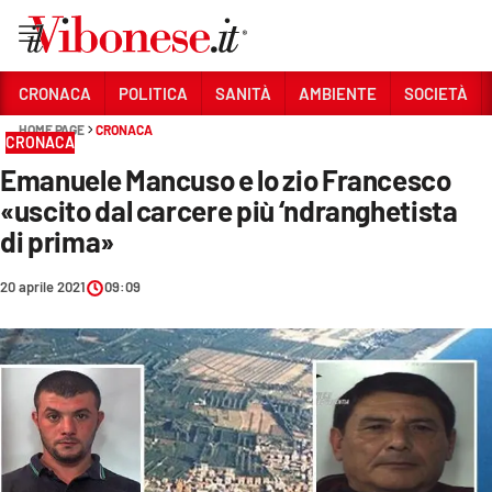
Vai
CRONACA
POLITICA
SANITÀ
AMBIENTE
SOCIETÀ
HOME PAGE
CRONACA
Sezioni
CRONACA
Emanuele Mancuso e lo zio Francesco
CRONACA
«uscito dal carcere più ‘ndranghetista
POLITICA
di prima»
SANITÀ
20 aprile 2021
09:09
AMBIENTE
SOCIETÀ
CULTURA
ECONOMIA E LAVORO