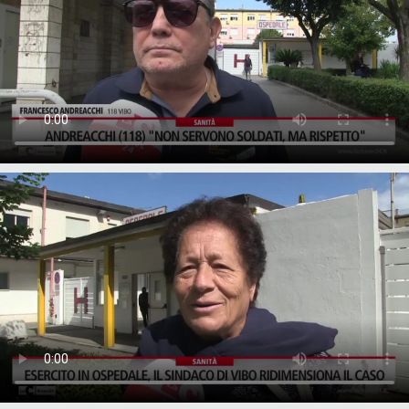
LACITYMAG.IT
ILREGGINO.IT
COSENZACHANNEL.IT
ILVIBONESE.IT
CATANZAROCHANNEL.IT
LACAPITALENEWS.IT
App
ANDROID
APPLE