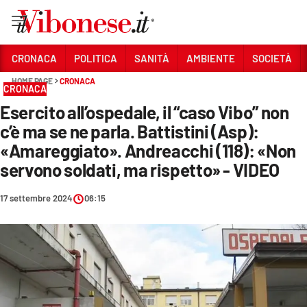
Vai
CRONACA
POLITICA
SANITÀ
AMBIENTE
SOCIETÀ
HOME PAGE
CRONACA
Sezioni
CRONACA
Esercito all’ospedale, il “caso Vibo” non
CRONACA
c’è ma se ne parla. Battistini (Asp):
POLITICA
«Amareggiato». Andreacchi (118): «Non
servono soldati, ma rispetto» - VIDEO
SANITÀ
AMBIENTE
17 settembre 2024
06:15
SOCIETÀ
CULTURA
ECONOMIA E LAVORO