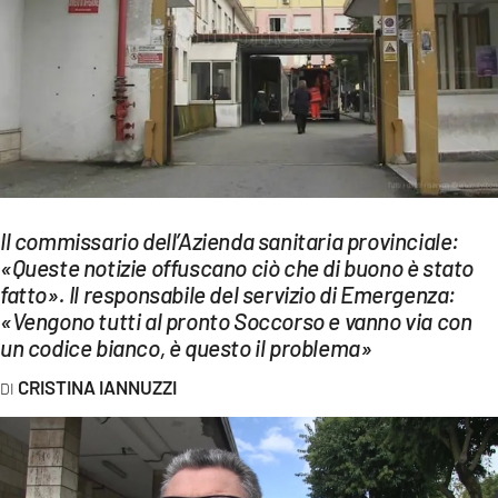
EVENTI
SPORT
Streaming
LAC TV
LAC NETWORK
Il commissario dell’Azienda sanitaria provinciale:
LAC ONAIR
«Queste notizie offuscano ciò che di buono è stato
fatto». Il responsabile del servizio di Emergenza:
«Vengono tutti al pronto Soccorso e vanno via con
LaC
un codice bianco, è questo il problema»
Network
LACPLAY.IT
CRISTINA IANNUZZI
LACTV.IT
LACONAIR.IT