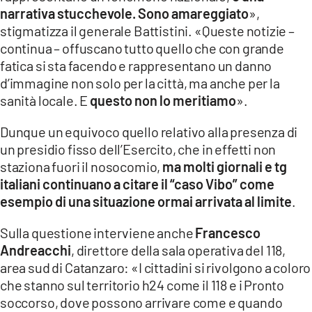
narrativa stucchevole. Sono amareggiato
»,
stigmatizza il generale Battistini. «Queste notizie –
continua – offuscano tutto quello che con grande
fatica si sta facendo e rappresentano un danno
d’immagine non solo per la città, ma anche per la
sanità locale. E
questo non lo meritiamo
».
Dunque un equivoco quello relativo alla presenza di
un presidio fisso dell’Esercito, che in effetti non
staziona fuori il nosocomio,
ma molti giornali e tg
italiani continuano a citare il “caso Vibo” come
esempio di una situazione ormai arrivata al limite
.
Sulla questione interviene anche
Francesco
Andreacchi
, direttore della sala operativa del 118,
area sud di Catanzaro: «I cittadini si rivolgono a coloro
che stanno sul territorio h24 come il 118 e i Pronto
soccorso, dove possono arrivare come e quando