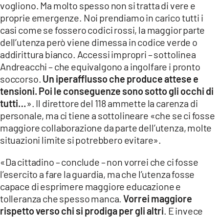
vogliono. Ma molto spesso non si tratta di vere e
proprie emergenze. Noi prendiamo in carico tutti i
casi come se fossero codici rossi, la maggior parte
dell’utenza però viene dimessa in codice verde o
addirittura bianco. Accessi impropri – sottolinea
Andreacchi – che equivalgono a ingolfare i pronto
soccorso.
Un iperafflusso che produce attese e
tensioni. Poi le conseguenze sono sotto gli occhi di
tutti…
». Il direttore del 118 ammette la carenza di
personale, ma ci tiene a sottolineare «che se ci fosse
maggiore collaborazione da parte dell’utenza, molte
situazioni limite si potrebbero evitare».
«Da cittadino – conclude – non vorrei che ci fosse
l’esercito a fare la guardia, ma che l’utenza fosse
capace di esprimere maggiore educazione e
tolleranza che spesso manca.
Vorrei maggiore
rispetto verso chi si prodiga per gli altri
. E invece