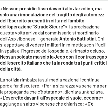
«
Nessun presidio fisso davanti allo Jazzolino, ma
solo una rimodulazione del tragitto degli automezzi
dell’Esercito presenti in città nell’ambito
dell’operazione “Strade Sicure”
», la precisazione
questa volta arriva dal commissario straordinario
dell’Asp vibonese, il generale
Antonio Battistini
. Chi
si aspettava di vedere i militari in mimetica con i fucili
in spalla all’ingresso dell’ospedale, è rimasto deluso.
Nessun soldato ma solo la Jeep con il contrassegno
dell’esercito italiano che fa la ronda tra i punti critici
della città
.
La notizia rimbalzata sui media nazionali continua
però a far discutere. «Per la sicurezza va bene ma per
la propaganda che c’è stata no», dichiara un’anziana.
«
L’esercito davanti all’ospedale ci vuole, eccome
»,
aggiunge un altro vibonese che chiarisce: «
C’è