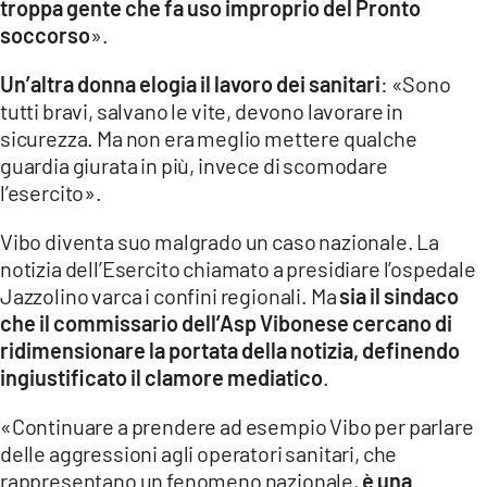
troppa gente che fa uso improprio del Pronto
soccorso
».
Un’altra donna elogia il lavoro dei sanitari
: «Sono
tutti bravi, salvano le vite, devono lavorare in
sicurezza. Ma non era meglio mettere qualche
guardia giurata in più, invece di scomodare
l’esercito».
Vibo diventa suo malgrado un caso nazionale. La
notizia dell’Esercito chiamato a presidiare l’ospedale
Jazzolino varca i confini regionali. Ma
sia il sindaco
che il commissario dell’Asp Vibonese cercano di
ridimensionare la portata della notizia, definendo
ingiustificato il clamore mediatico
.
«Continuare a prendere ad esempio Vibo per parlare
delle aggressioni agli operatori sanitari, che
rappresentano un fenomeno nazionale,
è una