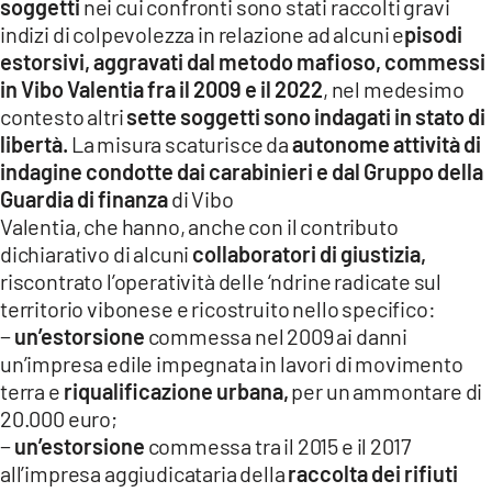
soggetti
nei cui confronti sono stati raccolti gravi
indizi di colpevolezza in relazione ad alcuni e
pisodi
estorsivi, aggravati dal metodo mafioso, commessi
in Vibo Valentia fra il 2009 e il 2022
, nel medesimo
contesto altri
sette soggetti sono indagati in stato di
libertà.
La misura scaturisce da
autonome attività di
indagine condotte dai carabinieri e dal Gruppo della
Guardia di finanza
di Vibo
Valentia, che hanno, anche con il contributo
dichiarativo di alcuni
collaboratori di giustizia,
riscontrato l’operatività delle ‘ndrine radicate sul
territorio vibonese e ricostruito nello specifico:
−
un’estorsione
commessa nel 2009 ai danni
un’impresa edile impegnata in lavori di movimento
terra e
riqualificazione urbana,
per un ammontare di
20.000 euro;
−
un’estorsione
commessa tra il 2015 e il 2017
all’impresa aggiudicataria della
raccolta dei rifiuti