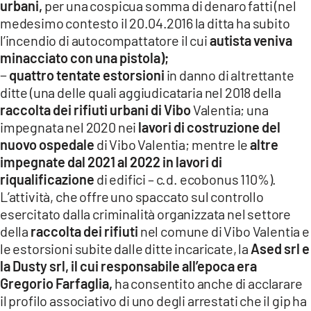
urbani,
per una cospicua somma di denaro fatti (nel
medesimo contesto il 20.04.2016 la ditta ha subito
l’incendio di autocompattatore il cui
autista veniva
minacciato con una pistola);
−
quattro tentate estorsioni
in danno di altrettante
ditte (una delle quali aggiudicataria nel 2018 della
raccolta dei rifiuti urbani di Vibo
Valentia; una
impegnata nel 2020 nei
lavori di costruzione del
nuovo ospedale
di Vibo Valentia; mentre le
altre
impegnate dal 2021 al 2022 in lavori di
riqualificazione
di edifici – c.d. ecobonus 110%).
L’attività, che offre uno spaccato sul controllo
esercitato dalla criminalità organizzata nel settore
della
raccolta dei rifiuti
nel comune di Vibo Valentia e
le estorsioni subite dalle ditte incaricate, la
Ased srl e
la Dusty srl,
il cui responsabile all’epoca era
Gregorio Farfaglia,
ha consentito anche di acclarare
il profilo associativo di uno degli arrestati che il gip ha