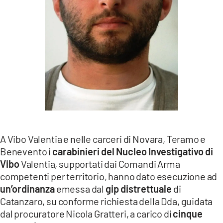
LACITYMAG.IT
ILREGGINO.IT
COSENZACHANNEL.IT
ILVIBONESE.IT
CATANZAROCHANNEL.IT
LACAPITALENEWS.IT
A Vibo Valentia e nelle carceri di Novara, Teramo e
App
Benevento i
carabinieri del Nucleo Investigativo di
Vibo
Valentia, supportati dai Comandi Arma
ANDROID
competenti per territorio, hanno dato esecuzione ad
APPLE
un’ordinanza
emessa dal
gip distrettuale
di
Catanzaro, su conforme richiesta della Dda, guidata
dal procuratore Nicola Gratteri, a carico di
cinque