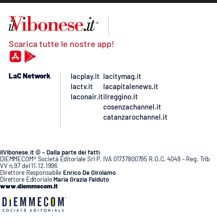
Scarica tutte le nostre app!
LaC Network
lacplay.it
lacitymag.it
lactv.it
lacapitalenews.it
laconair.it
ilreggino.it
cosenzachannel.it
catanzarochannel.it
ilVibonese.it © – Dalla parte dei fatti
DIEMMECOM® Società Editoriale Srl P. IVA 01737800795 R.O.C. 4049 – Reg. Trib
VV n.97 del 11.12.1996
Direttore Responsabile
Enrico De Girolamo
Direttore Editoriale
Maria Grazia Falduto
www.diemmecom.it