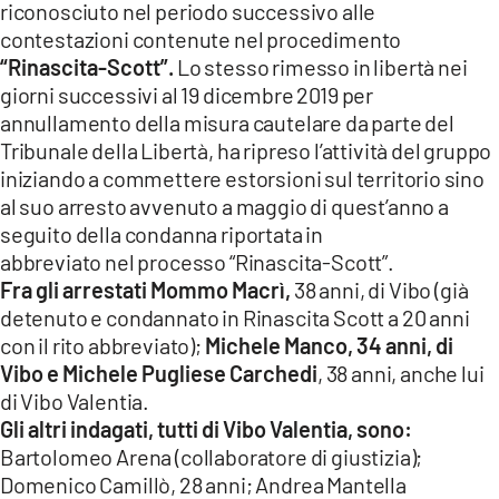
riconosciuto nel periodo successivo alle
contestazioni contenute nel procedimento
“Rinascita-Scott”.
Lo stesso rimesso in libertà nei
giorni successivi al 19 dicembre 2019 per
annullamento della misura cautelare da parte del
Tribunale della Libertà, ha ripreso l’attività del gruppo
iniziando a commettere estorsioni sul territorio sino
al suo arresto avvenuto a maggio di quest’anno a
seguito della condanna riportata in
abbreviato nel processo “Rinascita-Scott”.
Fra gli arrestati Mommo Macrì,
38 anni, di Vibo (già
detenuto e condannato in Rinascita Scott a 20 anni
con il rito abbreviato);
Michele Manco, 34 anni, di
Vibo e Michele Pugliese Carchedi
, 38 anni, anche lui
di Vibo Valentia.
Gli altri indagati, tutti di Vibo Valentia, sono:
Bartolomeo Arena (collaboratore di giustizia);
Domenico Camillò, 28 anni; Andrea Mantella