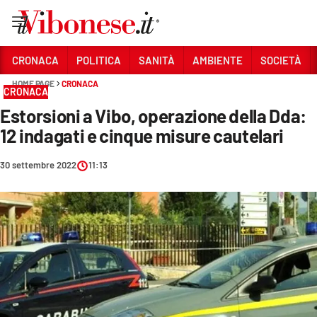
Vai
CRONACA
POLITICA
SANITÀ
AMBIENTE
SOCIETÀ
HOME PAGE
CRONACA
Sezioni
CRONACA
Estorsioni a Vibo, operazione della Dda:
CRONACA
12 indagati e cinque misure cautelari
POLITICA
30 settembre 2022
11:13
SANITÀ
AMBIENTE
SOCIETÀ
CULTURA
ECONOMIA E LAVORO