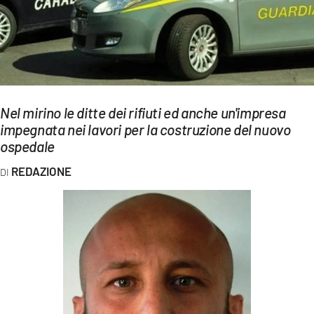
EVENTI
SPORT
Streaming
LAC TV
Nel mirino le ditte dei rifiuti ed anche un'impresa
impegnata nei lavori per la costruzione del nuovo
LAC NETWORK
ospedale
LAC ONAIR
REDAZIONE
LaC
Network
LACPLAY.IT
LACTV.IT
LACONAIR.IT