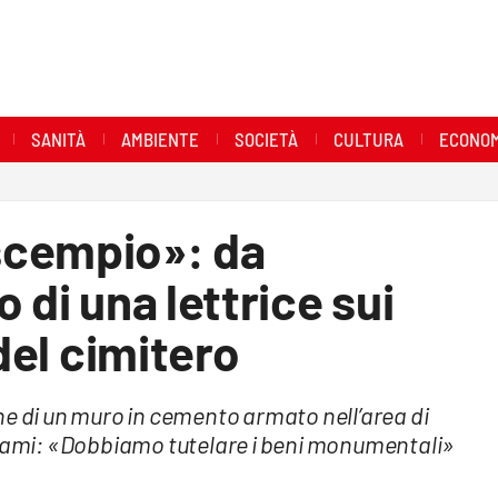
SANITÀ
AMBIENTE
SOCIETÀ
CULTURA
ECONOM
scempio»: da
 di una lettrice sui
 del cimitero
ne di un muro in cemento armato nell’area di
Dinami: «Dobbiamo tutelare i beni monumentali»