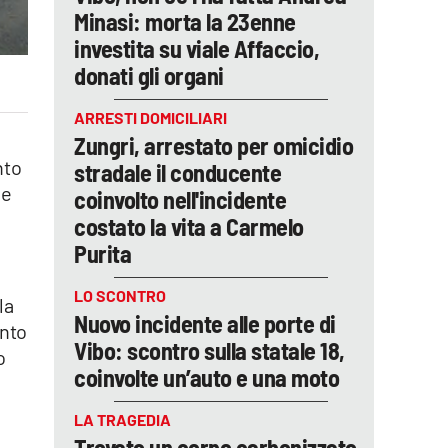
Minasi: morta la 23enne
investita su viale Affaccio,
donati gli organi
ARRESTI DOMICILIARI
Zungri, arrestato per omicidio
nto
stradale il conducente
 e
coinvolto nell'incidente
costato la vita a Carmelo
Purita
LO SCONTRO
la
Nuovo incidente alle porte di
anto
Vibo: scontro sulla statale 18,
o
coinvolte un’auto e una moto
LA TRAGEDIA
Trovato un corpo carbonizzato