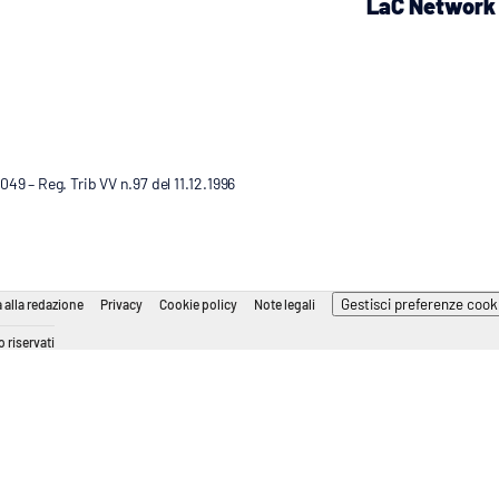
LaC Network
9 – Reg. Trib VV n.97 del 11.12.1996
Gestisci preferenze cook
 alla redazione
Privacy
Cookie policy
Note legali
 riservati