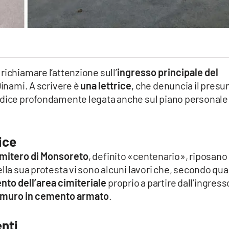
richiamare l’attenzione sull’
ingresso principale del
 Dinami. A scrivere è
una lettrice
, che denuncia il presu
 dice profondamente legata anche sul piano personale
ice
imitero di Monsoreto
, definito «centenario», riposano 
ella sua protesta vi sono alcuni lavori che, secondo qu
nto dell’area cimiteriale
proprio a partire dall’ingress
muro in cemento armato
.
enti