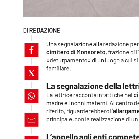
laconair.it
lacitymag.it
REDAZIONE
ilreggino.it
Una segnalazione alla redazione per 
cimitero di Monsoreto
, frazione di
cosenzachannel.it
«deturpamento» di un luogo a cui si
familiare.
ilvibonese.it
catanzarochannel.it
La segnalazione della lettr
La lettrice racconta infatti che nel
c
lacapitalenews.it
madre e i nonni materni. Al centro d
riferito, riguarderebbero
l’allargame
App
principale, con la realizzazione di un
Android
L’appello agli enti compet