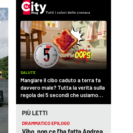
PIÙ LETTI
DRAMMATICO EPILOGO
Vibo, non ce l’ha fatta Andrea