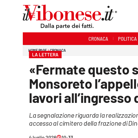
Sezioni
CRONACA
POLITICA
Cronaca
HOME PAGE
CRONACA
LA LETTERA
Politica
«Fermate questo 
Sanità
Monsoreto l’appello
Ambiente
lavori all’ingresso
Società
La segnalazione riguarda la realizzazio
Cultura
accesso al cimitero della frazione di 
Economia e Lavoro
4 luglio 2026
10:33