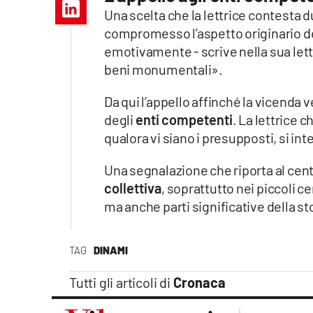
Apple
Una scelta che la lettrice contesta 
compromesso l’aspetto originario d
emotivamente - scrive nella sua lett
beni monumentali».
Vai
Da qui l’appello affinché la vicenda
degli
enti competenti
. La lettrice 
qualora vi siano i presupposti, si i
Una segnalazione che riporta al cent
collettiva
, soprattutto nei piccoli c
ma anche parti significative della sto
TAG
DINAMI
Tutti gli articoli di
Cronaca