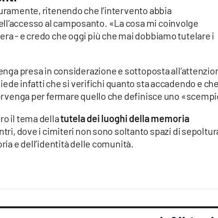
duramente, ritenendo che l’intervento abbia
ell’accesso al camposanto. «La cosa mi coinvolge
era - e credo che oggi più che mai dobbiamo tutelare i
 venga presa in considerazione e sottoposta all’attenzio
chiede infatti che si verifichi quanto sta accadendo e che
ntervenga per fermare quello che definisce uno «scempi
ro il tema della
tutela dei luoghi della memoria
entri, dove i cimiteri non sono soltanto spazi di sepoltur
ria e dell’identità delle comunità.