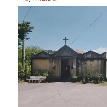
Eventi
Sport
Streaming
LaC TV
Lac Network
LaC OnAir
LaC
Network
lacplay.it
lactv.it