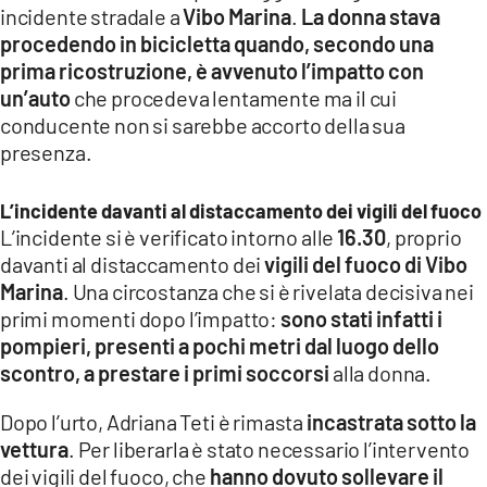
incidente stradale a
Vibo Marina
.
La donna stava
LACITYMAG.IT
procedendo in bicicletta quando, secondo una
prima ricostruzione, è avvenuto l’impatto con
ILREGGINO.IT
un’auto
che procedeva lentamente ma il cui
COSENZACHANNEL.IT
conducente non si sarebbe accorto della sua
presenza.
ILVIBONESE.IT
L’incidente davanti al distaccamento dei vigili del fuoco
CATANZAROCHANNEL.IT
L’incidente si è verificato intorno alle
16.30
, proprio
LACAPITALENEWS.IT
davanti al distaccamento dei
vigili del fuoco di Vibo
Marina
. Una circostanza che si è rivelata decisiva nei
primi momenti dopo l’impatto:
sono stati infatti i
App
pompieri, presenti a pochi metri dal luogo dello
ANDROID
scontro, a prestare i primi soccorsi
alla donna.
APPLE
Dopo l’urto, Adriana Teti è rimasta
incastrata sotto la
vettura
. Per liberarla è stato necessario l’intervento
dei vigili del fuoco, che
hanno dovuto sollevare il