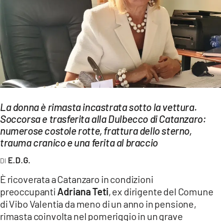
EVENTI
SPORT
Streaming
LAC TV
LAC NETWORK
La donna è rimasta incastrata sotto la vettura.
LAC ONAIR
Soccorsa e trasferita alla Dulbecco di Catanzaro:
numerose costole rotte, frattura dello sterno,
trauma cranico e una ferita al braccio
LaC
Network
E.D.G.
LACPLAY.IT
È ricoverata a Catanzaro in condizioni
preoccupanti
Adriana Teti
, ex dirigente del Comune
LACTV.IT
di Vibo Valentia da meno di un anno in pensione,
LACONAIR.IT
rimasta coinvolta nel pomeriggio in un grave