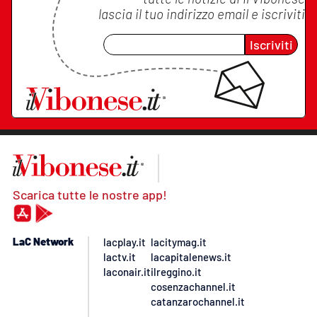
lascia il tuo indirizzo email e iscriviti
Iscriviti
Scarica tutte le nostre app!
LaC Network
lacplay.it
lacitymag.it
lactv.it
lacapitalenews.it
laconair.it
ilreggino.it
cosenzachannel.it
catanzarochannel.it