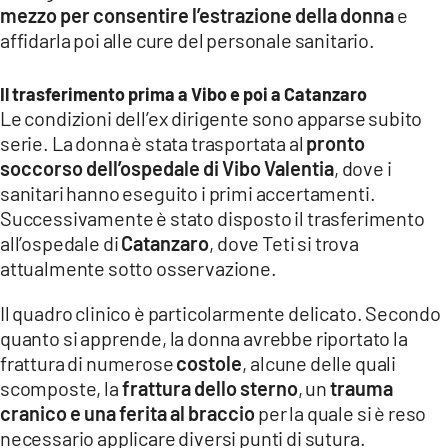
mezzo per consentire l’estrazione della donna
e
affidarla poi alle cure del personale sanitario.
Il trasferimento prima a Vibo e poi a Catanzaro
Le condizioni dell’ex dirigente sono apparse subito
serie. La donna è stata trasportata al
pronto
soccorso dell’ospedale di Vibo Valentia
, dove i
sanitari hanno eseguito i primi accertamenti.
Successivamente è stato disposto il trasferimento
all’ospedale di
Catanzaro
, dove Teti si trova
attualmente sotto osservazione.
Il quadro clinico è particolarmente delicato. Secondo
quanto si apprende, la donna avrebbe riportato la
frattura di numerose
costole
, alcune delle quali
scomposte, la
frattura dello sterno
, un
trauma
cranico e una ferita al braccio
per la quale si è reso
necessario applicare diversi punti di sutura.