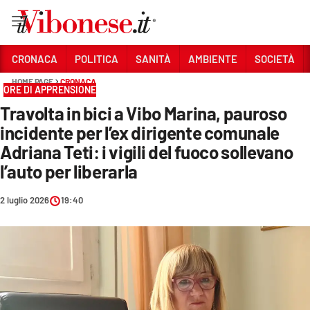
Vai
CRONACA
POLITICA
SANITÀ
AMBIENTE
SOCIETÀ
HOME PAGE
CRONACA
Sezioni
ORE DI APPRENSIONE
Travolta in bici a Vibo Marina, pauroso
CRONACA
incidente per l’ex dirigente comunale
POLITICA
Adriana Teti: i vigili del fuoco sollevano
l’auto per liberarla
SANITÀ
AMBIENTE
2 luglio 2026
19:40
SOCIETÀ
CULTURA
ECONOMIA E LAVORO