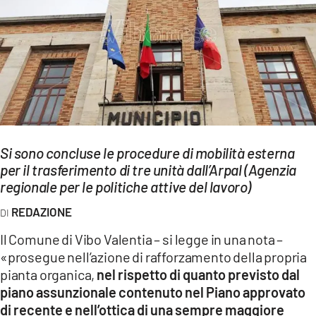
EVENTI
SPORT
Streaming
LAC TV
LAC NETWORK
Si sono concluse le procedure di mobilità esterna
LAC ONAIR
per il trasferimento di tre unità dall’Arpal (Agenzia
regionale per le politiche attive del lavoro)
LaC
REDAZIONE
Network
Il Comune di Vibo Valentia – si legge in una nota –
LACPLAY.IT
«prosegue nell’azione di rafforzamento della propria
pianta organica,
nel rispetto di quanto previsto dal
LACTV.IT
piano assunzionale contenuto nel Piano approvato
LACONAIR.IT
di recente e nell’ottica di una sempre maggiore