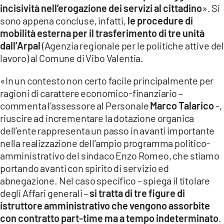
incisività nell’erogazione dei servizi al cittadino
». Si
LACITYMAG.IT
sono appena concluse, infatti,
le procedure di
mobilità esterna per il trasferimento di tre unità
ILREGGINO.IT
dall’Arpal
(Agenzia regionale per le politiche attive de
COSENZACHANNEL.IT
lavoro) al Comune di Vibo Valentia.
ILVIBONESE.IT
«In un contesto non certo facile principalmente per
ragioni di carattere economico-finanziario –
CATANZAROCHANNEL.IT
commenta l’assessore al Personale
Marco Talarico
-,
riuscire ad incrementare la dotazione organica
LACAPITALENEWS.IT
dell’ente rappresenta un passo in avanti importante
nella realizzazione dell’ampio programma politico-
App
amministrativo del sindaco Enzo Romeo, che stiamo
ANDROID
portando avanti con spirito di servizio ed
abnegazione. Nel caso specifico – spiega il titolare
APPLE
degli Affari generali –
si tratta di tre figure di
istruttore amministrativo che vengono assorbite
con contratto part-time ma a tempo indeterminato
.