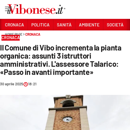
Vai
CRONACA
POLITICA
SANITÀ
AMBIENTE
SOCIETÀ
HOME PAGE
CRONACA
Sezioni
CRONACA
Il Comune di Vibo incrementa la pianta
CRONACA
organica: assunti 3 istruttori
POLITICA
amministrativi. L'assessore Talarico:
«Passo in avanti importante»
SANITÀ
AMBIENTE
30 aprile 2025
18:21
SOCIETÀ
CULTURA
ECONOMIA E LAVORO