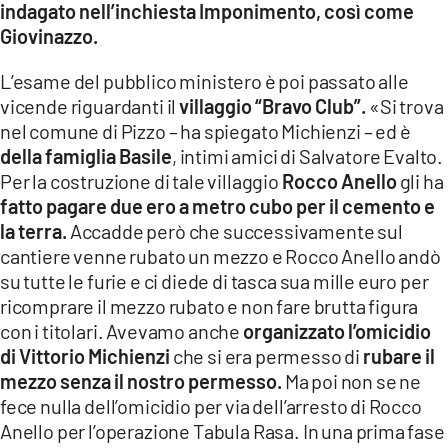
indagato nell’inchiesta Imponimento, così come
Giovinazzo.
L’esame del pubblico ministero è poi passato alle
vicende riguardanti il
villaggio “Bravo Club”.
«Si trova
nel comune di Pizzo – ha spiegato Michienzi – ed è
della famiglia Basile
, intimi amici di Salvatore Evalto.
Per la costruzione di tale villaggio
Rocco Anello
gli ha
fatto pagare due ero a metro cubo per il cemento e
la terra.
Accadde però che successivamente sul
cantiere venne rubato un mezzo e Rocco Anello andò
su tutte le furie e ci diede di tasca sua mille euro per
ricomprare il mezzo rubato e non fare brutta figura
con i titolari. Avevamo anche
organizzato l’omicidio
di Vittorio Michienzi
che si era permesso di
rubare il
mezzo senza il nostro permesso.
Ma poi non se ne
fece nulla dell’omicidio per via dell’arresto di Rocco
Anello per l’operazione Tabula Rasa. In una prima fase