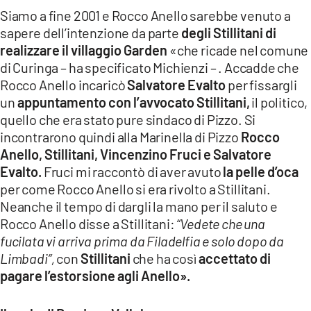
Siamo a fine 2001 e Rocco Anello sarebbe venuto a
sapere dell’intenzione da parte
degli Stillitani di
realizzare il villaggio Garden
«che ricade nel comune
di Curinga – ha specificato Michienzi – . Accadde che
Rocco Anello incaricò
Salvatore Evalto
per fissargli
un
appuntamento con l’avvocato Stillitani,
il politico,
quello che era stato pure sindaco di Pizzo. Si
incontrarono quindi alla Marinella di Pizzo
Rocco
Anello, Stillitani, Vincenzino Fruci e Salvatore
Evalto.
Fruci mi raccontò di aver avuto
la pelle d’oca
per come Rocco Anello si era rivolto a Stillitani.
Neanche il tempo di dargli la mano per il saluto e
Rocco Anello disse a Stillitani:
“Vedete che una
fucilata vi arriva prima da Filadelfia e solo dopo da
Limbadi”,
con
Stillitani
che ha così
accettato di
pagare l’estorsione agli Anello».