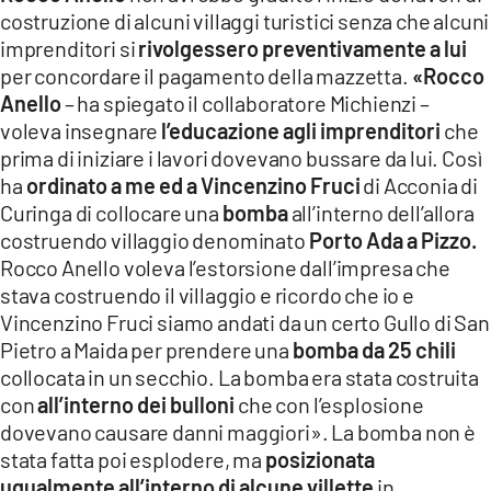
costruzione di alcuni villaggi turistici senza che alcuni
imprenditori si
rivolgessero preventivamente a lui
per concordare il pagamento della mazzetta.
«Rocco
Anello
– ha spiegato il collaboratore Michienzi –
voleva insegnare
l’educazione agli imprenditori
che
prima di iniziare i lavori dovevano bussare da lui. Così
ha
ordinato a me ed a Vincenzino Fruci
di Acconia di
Curinga di collocare una
bomba
all’interno dell’allora
costruendo villaggio denominato
Porto Ada a Pizzo.
Rocco Anello voleva l’estorsione dall’impresa che
stava costruendo il villaggio e ricordo che io e
Vincenzino Fruci siamo andati da un certo Gullo di San
Pietro a Maida per prendere una
bomba da 25 chili
collocata in un secchio. La bomba era stata costruita
con
all’interno dei bulloni
che con l’esplosione
dovevano causare danni maggiori». La bomba non è
stata fatta poi esplodere, ma
posizionata
ugualmente all’interno di alcune villette
in