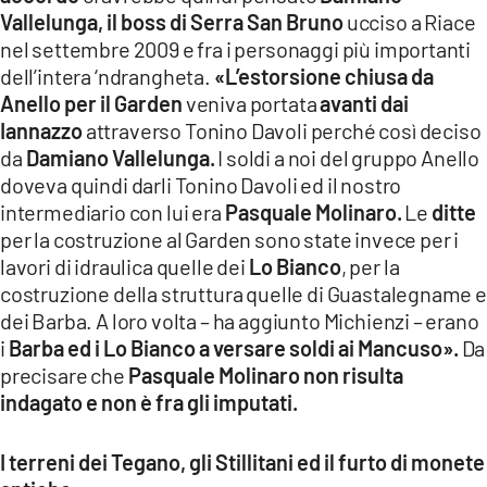
Vallelunga, il boss di Serra San Bruno
ucciso a Riace
nel settembre 2009 e fra i personaggi più importanti
dell’intera ‘ndrangheta.
«L’estorsione chiusa da
Anello per il Garden
veniva portata
avanti dai
Iannazzo
attraverso Tonino Davoli perché così deciso
da
Damiano Vallelunga.
I soldi a noi del gruppo Anello
doveva quindi darli Tonino Davoli ed il nostro
intermediario con lui era
Pasquale Molinaro.
Le
ditte
per la costruzione al Garden sono state invece per i
lavori di idraulica quelle dei
Lo Bianco
, per la
costruzione della struttura quelle di Guastalegname e
dei Barba. A loro volta – ha aggiunto Michienzi – erano
i
Barba ed i Lo Bianco a versare soldi ai Mancuso».
Da
precisare che
Pasquale Molinaro non risulta
indagato e non è fra gli imputati.
I terreni dei Tegano, gli Stillitani ed il furto di monete