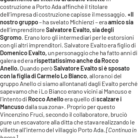
costruzione a Porto Ada affinchè il titolare
dell’impresa di costruzione capisse il messaggio.
«Il
nostro gruppo
– ha svelato Michienzi – era
amico sia
dell’imprenditore
Salvatore Evalto, sia degli
Sgromo
. Erano loro gli intermediari per le estorsioni
con gli altri imprenditori. Salvatore Evalto era figlio di
Domenico Evalto,
un personaggio che ha fatto anni di
galera ed era
rispettatissimo anche da Rocco
Anello.
Quando però
Salvatore Evalto si è sposato
con la figlia di Carmelo Lo Bianco
, allora noi del
gruppo Anello ci siamo allontanati dagli Evalto perché
sapevamo che i Lo Bianco erano vicini ai Mancuso e
l’intento di
Rocco Anello
era quello di
scalzare i
Mancuso
dalla sua zona». Proprio per questo
Vincenzino Fruci, secondo il collaboratore, bruciò
pure un escavatore alla ditta che stava realizzando le
villette all’interno del villaggio Porto Ada.
[Continua in
basso]