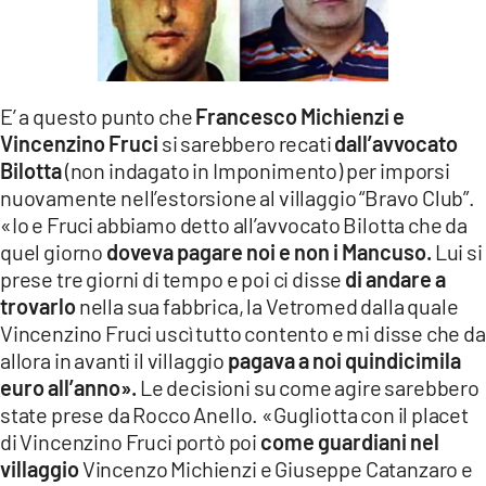
E’ a questo punto che
Francesco Michienzi e
Vincenzino Fruci
si sarebbero recati
dall’avvocato
Bilotta
(non indagato in Imponimento) per imporsi
nuovamente nell’estorsione al villaggio “Bravo Club”.
«Io e Fruci abbiamo detto all’avvocato Bilotta che da
quel giorno
doveva pagare noi e non i Mancuso.
Lui si
prese tre giorni di tempo e poi ci disse
di andare a
trovarlo
nella sua fabbrica, la Vetromed dalla quale
Vincenzino Fruci uscì tutto contento e mi disse che da
allora in avanti il villaggio
pagava a noi quindicimila
euro all’anno».
Le decisioni su come agire sarebbero
state prese da Rocco Anello. «Gugliotta con il placet
di Vincenzino Fruci portò poi
come guardiani nel
villaggio
Vincenzo Michienzi e Giuseppe Catanzaro e