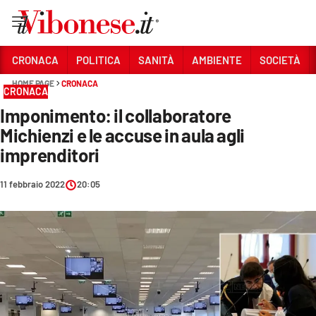
Vai
CRONACA
POLITICA
SANITÀ
AMBIENTE
SOCIETÀ
HOME PAGE
CRONACA
Sezioni
CRONACA
Imponimento: il collaboratore
CRONACA
Michienzi e le accuse in aula agli
POLITICA
imprenditori
SANITÀ
11 febbraio 2022
20:05
AMBIENTE
SOCIETÀ
CULTURA
ECONOMIA E LAVORO