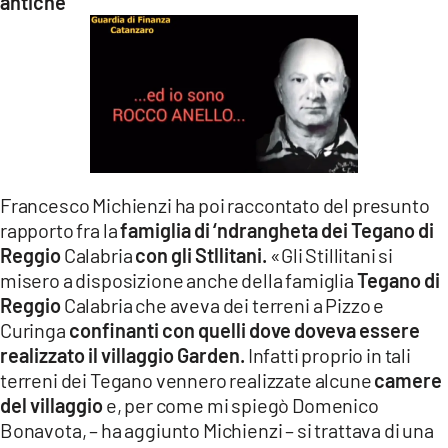
antiche
Francesco Michienzi ha poi raccontato del presunto
rapporto fra la
famiglia di ‘ndrangheta dei Tegano di
Reggio
Calabria
con gli Stllitani.
«Gli Stillitani si
misero a disposizione anche della famiglia
Tegano di
Reggio
Calabria che aveva dei terreni a Pizzo e
Curinga
confinanti con quelli dove doveva essere
realizzato il villaggio Garden.
Infatti proprio in tali
terreni dei Tegano vennero realizzate alcune
camere
del villaggio
e, per come mi spiegò Domenico
Bonavota, – ha aggiunto Michienzi – si trattava di una