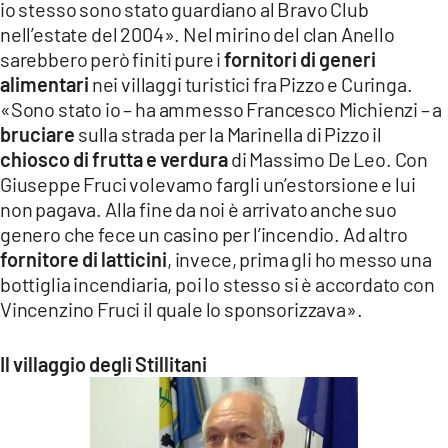
io stesso sono stato guardiano al Bravo Club
nell’estate del 2004». Nel mirino del clan Anello
sarebbero però finiti pure i
fornitori di generi
alimentari
nei villaggi turistici fra Pizzo e Curinga.
«Sono stato io – ha ammesso Francesco Michienzi – a
bruciare
sulla strada per la Marinella di Pizzo il
chiosco di frutta e verdura
di Massimo De Leo. Con
Giuseppe Fruci volevamo fargli un’estorsione e lui
non pagava. Alla fine da noi è arrivato anche suo
genero che fece un casino per l’incendio. Ad altro
fornitore di latticini
, invece, prima gli ho messo una
bottiglia incendiaria, poi lo stesso si è accordato con
Vincenzino Fruci il quale lo sponsorizzava».
Il villaggio degli Stillitani