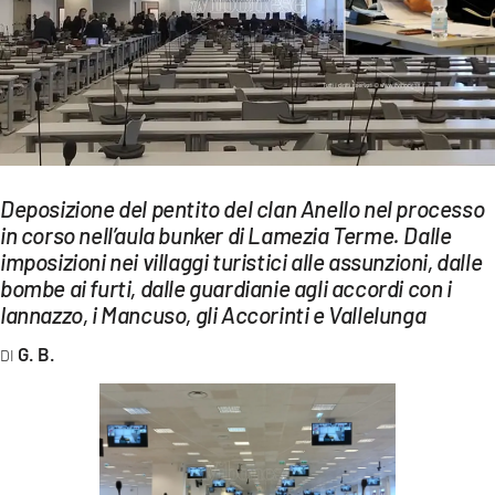
EVENTI
SPORT
Streaming
LAC TV
Deposizione del pentito del clan Anello nel processo
LAC NETWORK
in corso nell’aula bunker di Lamezia Terme. Dalle
imposizioni nei villaggi turistici alle assunzioni, dalle
LAC ONAIR
bombe ai furti, dalle guardianie agli accordi con i
Iannazzo, i Mancuso, gli Accorinti e Vallelunga
LaC
Network
G. B.
LACPLAY.IT
LACTV.IT
LACONAIR.IT