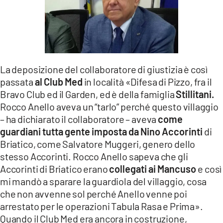
La deposizione del collaboratore di giustizia è così
passata
al Club Med
in località «Difesa di Pizzo, fra il
Bravo Club ed il Garden, ed è della famiglia
Stillitani.
Rocco Anello aveva un “tarlo” perché questo villaggio
– ha dichiarato il collaboratore – aveva
come
guardiani tutta gente imposta da Nino Accorinti
di
Briatico, come Salvatore Muggeri, genero dello
stesso Accorinti. Rocco Anello sapeva che gli
Accorinti di Briatico erano
collegati ai Mancuso
e così
mi mandò a sparare la guardiola del villaggio, cosa
che non avvenne sol perché Anello venne poi
arrestato per le operazioni Tabula Rasa e Prima».
Quando il Club Med era ancora in costruzione,