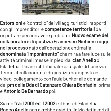
LACITYMAG.IT
ILREGGINO.IT
Estorsioni
e “controllo” dei villaggi turistici, rapporti
COSENZACHANNEL.IT
con gli imprenditori e
competenze territoriali
da
rispettare per non avere problemi.
Nuovo esame del
ILVIBONESE.IT
collaboratore
di
giustizia Francesco Michienzi oggi
nel processo
nato dall’operazione antimafia
CATANZAROCHANNEL.IT
denominata “Imponimento”
che mira a fare luce sulle
attività criminali messe in piedi dal
clan Anello
di
LACAPITALENEWS.IT
Filadelfia. Dinanzi al Tribunale collegiale di Lamezia
Terme, il collaboratore di giustizia ha risposto in
App
video-collegamento con l’aula bunker alle domande
ANDROID
del
pm della Dda di Catanzaro Chiara Bonfadini
prima
e
Antonio De Bernardo
poi.
APPLE
Siamo
fra il 2001 ed il 2002
e il boss di Filadelfia
Rocco Anello
non avrebbe gradito l’inizio dei lavori di