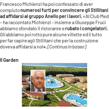
Francesco Michienzi ha poi confessato di aver
compiuto
numerosi furti per convincere gli Stillitani
ad affidarsi al gruppo Anello per i lavori.
«Al Club Med
– ha raccontato Michienzi – insieme a Giuseppe Fruci
abbiamo sfondato il ristorante e
rubato i congelatori.
Gli abbiamo poi rotto pure alcune villette ed il tutto
per far capire agli Stillitani che per la costruzione
doveva affidarsi a noi
».
[Continua in basso]
Il Garden