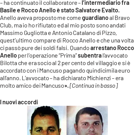
– ha continuato il collaboratore –
l’intermediario fra
Basile e Rocco Anello è stato Salvatore Evalto.
Anello aveva proposto me come
guardiano
al Bravo
Club, ma io ho rifiutato ed al mio posto sono andati
Massimo Gugliotta e Antonio Catalano di Pizzo,
quest’ultimo compare di Rocco Anello e che una volta
ci passò pure dei soldi falsi. Quando
arrestano Rocco
Anello
per l’operazione “Prima”
subentra
l’avvocato
Bilotta che era socio al 2 per cento del villaggio e si è
accordato con i Mancuso pagando quindicimila euro
all’anno. L’avvocato – ha dichiarato Michienzi – era
molto amico dei Mancuso
».
[Continua in basso]
I nuovi accordi