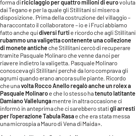
forma di
riciclaggio per quattro milioni di euro
voluta
dai Tegano e per la quale gli Stillitani si misero a
disposizione. Prima della costruzione del villaggio –
ha raccontato il collaboratore – io e i Fruci abbiamo
fatto anche qui
diversi furti
e ricordo che agli Stillitani
rubammo una valigetta contenente una collezione
di monete antiche
che Stillitani cercò di recuperare
tramite Pasquale Molinaro che venne da noi per
riavere indietro la valigetta. Pasquale Molinaro
conosceva gli Stillitani perché da loro comprava gli
agrumi quando erano ancora sulle piante. Ricordo
che una
volta Rocco Anello regalò anche un rolex a
Pasquale Molinaro
e che lo stesso ha
tenuto latitante
Damiano Vallelunga
mentre in altra occasione ci
informò in anteprima che ci sarebbero stati
gli arresti
per l’operazione Tabula Rasa
e che era stata messa
una microspia a Mauro di Vena di Maida».