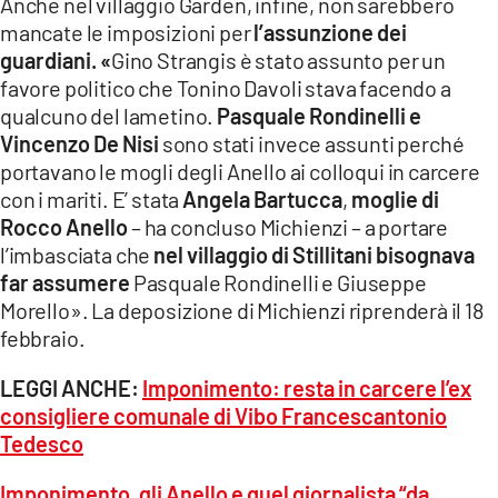
Anche nel villaggio Garden, infine, non sarebbero
mancate le imposizioni per
l’assunzione dei
guardiani. «
Gino Strangis è stato assunto per un
favore politico che Tonino Davoli stava facendo a
qualcuno del lametino.
Pasquale Rondinelli e
Vincenzo De Nisi
sono stati invece assunti perché
portavano le mogli degli Anello ai colloqui in carcere
con i mariti. E’ stata
Angela Bartucca
,
moglie di
Rocco Anello
– ha concluso Michienzi – a portare
l’imbasciata che
nel villaggio di Stillitani bisognava
far assumere
Pasquale Rondinelli e Giuseppe
Morello». La deposizione di Michienzi riprenderà il 18
febbraio.
LEGGI ANCHE:
Imponimento: resta in carcere l’ex
consigliere comunale di Vibo Francescantonio
Tedesco
Imponimento, gli Anello e quel giornalista “da