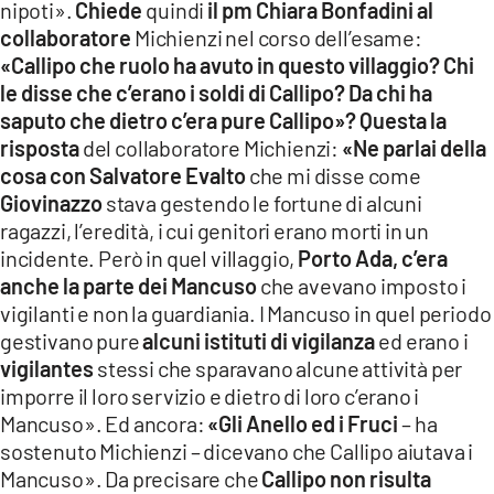
nipoti».
Chiede
quindi
il pm Chiara Bonfadini al
collaboratore
Michienzi nel corso dell’esame:
«Callipo che ruolo ha avuto in questo villaggio? Chi
le disse che c’erano i soldi di Callipo? Da chi ha
saputo che dietro c’era pure Callipo»? Questa la
risposta
del collaboratore Michienzi:
«Ne parlai della
cosa con Salvatore Evalto
che mi disse come
Giovinazzo
stava gestendo le fortune di alcuni
ragazzi, l’eredità, i cui genitori erano morti in un
incidente. Però in quel villaggio,
Porto Ada, c’era
anche la parte dei Mancuso
che avevano imposto i
vigilanti e non la guardiania. I Mancuso in quel periodo
gestivano pure
alcuni istituti di vigilanza
ed erano i
vigilantes
stessi che sparavano alcune attività per
imporre il loro servizio e dietro di loro c’erano i
Mancuso». Ed ancora:
«Gli Anello ed i Fruci
– ha
sostenuto Michienzi – dicevano che Callipo aiutava i
Mancuso». Da precisare che
Callipo non risulta