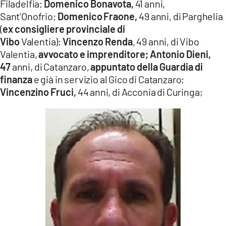
Filadelfia;
Domenico
Bonavota,
41 anni,
Sant’Onofrio;
Domenico
Fraone,
49 anni, di Parghelia
(
ex consigliere provinciale di
Vibo
Valentia);
Vincenzo
Renda
, 49 anni, di Vibo
Valentia,
avvocato e imprenditore; Antonio Dieni,
47
anni, di Catanzaro,
appuntato della Guardia di
finanza
e già in servizio al Gico di Catanzaro;
Vincenzino
Fruci,
44 anni, di Acconia di Curinga;