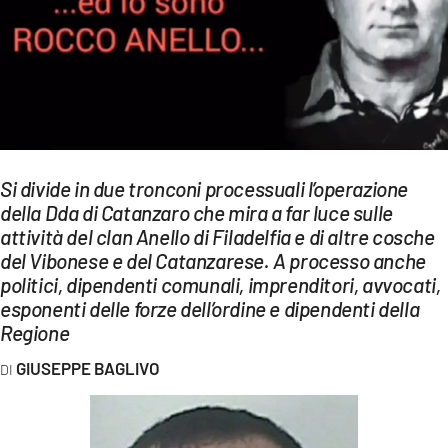
EVENTI
SPORT
Streaming
LAC TV
Si divide in due tronconi processuali l’operazione
LAC NETWORK
della Dda di Catanzaro che mira a far luce sulle
attività del clan Anello di Filadelfia e di altre cosche
LAC ONAIR
del Vibonese e del Catanzarese. A processo anche
politici, dipendenti comunali, imprenditori, avvocati,
LaC
esponenti delle forze dell’ordine e dipendenti della
Network
Regione
LACPLAY.IT
GIUSEPPE BAGLIVO
LACTV.IT
LACONAIR.IT