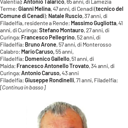
Valentia);
Antonio
Talarico
, 65 anni, di Lamezia
Terme;
Gianni Melina
, 47 anni, di Cenadi (
tecnico del
Comune di Cenadi
);
Natale
Ruscio
, 37 anni, di
Filadelfia, residente a Rende;
Massimo
Gugliotta
, 41
anni, di Curinga;
Stefano Montauro
, 27 anni, di
Curinga;
Francesco
Pellegrino
, 52 anni, di
Filadelfia;
Bruno Arone
, 57 anni, di Monterosso
Calabro;
Mario
Caruso,
55 anni,
Filadelfia;
Domenico
Gallello
, 51 anni, di
Maida;
Francesco
Antonello
Trovato
, 34 anni, di
Curinga;
Antonio
Caruso,
43 anni
Filadelfia;
Giuseppe
Rondinelli
, 71 anni, Filadelfia;
[Continua in basso]