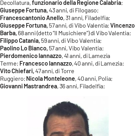
Decollatura,
funzionario della Regione Calabria
;
Giuseppe
Fortuna,
43 anni, di Filogaso;
Francescantonio Anello
, 31 anni, Filadelfia;
Giuseppe
Fortuna,
57 anni, di Vibo Valentia;
Vincenzo
Barba,
68 anni (detto “Il Musichiere”) di Vibo Valentia;
Filippo
Catania,
59 anni, di Vibo Valentia;
Paolino
Lo
Bianco,
57 anni, Vibo Valentia;
Pierdomenico
Iannazzo
, 41 anni, di Lamezia
Terme;
Francesco
Iannazzo
, 40 anni, di Lamezia;
Vito
Chiefari,
47 anni, di Torre
Ruggiero;
Nicola
Monteleone
, 40 anni, Polia;
Giovanni
Mastrandrea
, 36 anni, Filadelfia;