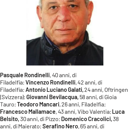
Pasquale
Rondinelli
, 40 anni, di
Filadelfia;
Vincenzo
Rondinelli
, 42 anni, di
Filadelfia;
Antonio
Luciano
Galati,
24 anni, Oftringen
(Svizzera);
Giovanni
Bevilacqua,
58 anni, di Gioia
Tauro;
Teodoro
Mancari
, 26 anni, Filadelfia;
Francesco
Mallamace
, 43 anni, Vibo Valentia;
Luca
Belsito,
30 anni, di Pizzo;
Domenico
Cracolici,
38
anni, di Maierato;
Serafino Nero
, 65 anni, di