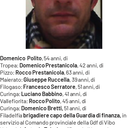
Domenico
Polito
, 54 anni, di
Tropea;
Domenico
Prestanicola
, 42 anni, di
Pizzo;
Rocco
Prestanicola
, 63 anni, di
Maierato;
Giuseppe
Ruccella
, 39 anni, di
Filogaso;
Francesco
Serratore
, 51 anni, di
Curinga;
Luciano Babbino
, 41 anni, di
Vallefiorita;
Rocco
Polito
, 45 anni, di
Curinga;
Domenico
Bretti,
51 anni, di
Filadelfia
brigadiere capo della Guardia di finanza,
in
servizio al Comando provinciale della Gdf di Vibo