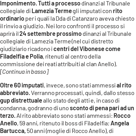
Imponimento. Tutti a processo
dinanzi al Tribunale
collegiale di
Lamezia Terme
gli imputati con
rito
ordinario
per i quali la Dda di Catanzaro aveva chiesto
il rinvio a giudizio. Nei loro confronti il processo si
aprirà il
24 settembre prossimo
dinanzi al Tribunale
collegiale di Lamezia Terme (nel cui distretto
giudiziario ricadono i
centri del Vibonese come
Filadelfia e Polia
, ritenuti al centro della
commissione dei reati attribuiti al clan Anello).
[Continua in basso]
Oltre 60 imputati
, invece, sono stati ammessi
al rito
abbreviato.
Verranno processati, quindi, dallo stesso
gup distrettuale
allo stato degli atti e, in caso di
condanna, godranno di uno
sconto di pena pari ad un
terzo.
Al rito abbreviato sono stati ammessi:
Rocco
Anello
, 59 anni, ritenuto il boss di Filadelfia;
Angela
Bartucca,
50 anni (moglie di Rocco Anello), di