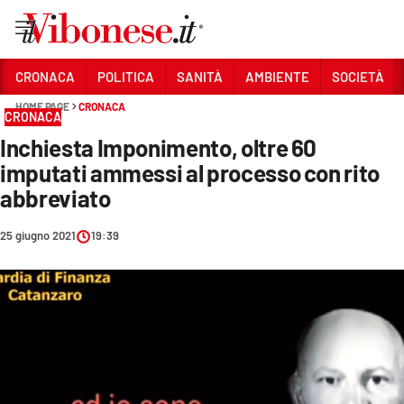
Vai
CRONACA
POLITICA
SANITÀ
AMBIENTE
SOCIETÀ
HOME PAGE
CRONACA
Sezioni
CRONACA
Inchiesta Imponimento, oltre 60
CRONACA
imputati ammessi al processo con rito
POLITICA
abbreviato
SANITÀ
25 giugno 2021
19:39
AMBIENTE
SOCIETÀ
CULTURA
ECONOMIA E LAVORO