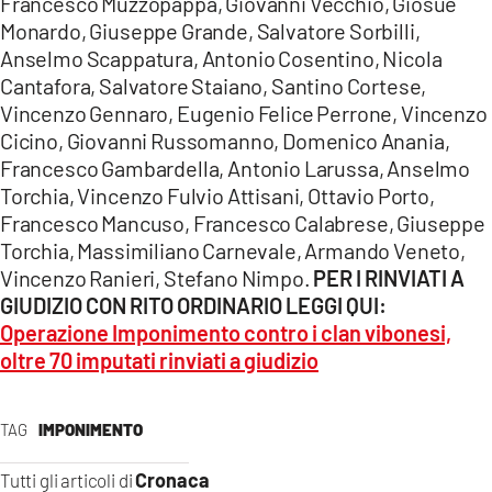
Francesco Muzzopappa, Giovanni Vecchio, Giosuè
Monardo, Giuseppe Grande, Salvatore Sorbilli,
Anselmo Scappatura, Antonio Cosentino, Nicola
Cantafora, Salvatore Staiano, Santino Cortese,
Vincenzo Gennaro, Eugenio Felice Perrone, Vincenzo
Cicino, Giovanni Russomanno, Domenico Anania,
Francesco Gambardella, Antonio Larussa, Anselmo
Torchia, Vincenzo Fulvio Attisani, Ottavio Porto,
Francesco Mancuso, Francesco Calabrese, Giuseppe
Torchia, Massimiliano Carnevale, Armando Veneto,
Vincenzo Ranieri, Stefano Nimpo.
PER I RINVIATI A
GIUDIZIO CON RITO ORDINARIO LEGGI QUI:
Operazione Imponimento contro i clan vibonesi,
oltre 70 imputati rinviati a giudizio
TAG
IMPONIMENTO
Cronaca
Tutti gli articoli di