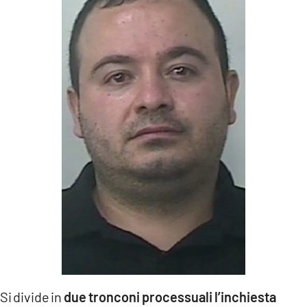
LACITYMAG.IT
ILREGGINO.IT
COSENZACHANNEL.IT
ILVIBONESE.IT
CATANZAROCHANNEL.IT
LACAPITALENEWS.IT
App
ANDROID
APPLE
Si divide in
due tronconi processuali l’inchiesta