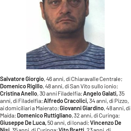
Salvatore
Giorgio
, 46 anni, di Chiaravalle Centrale;
Domenico
Rigillo
, 48 anni, di San Vito sullo ionio;
Cristina Anello
, 30 anni Filadelfia;
Angelo
Galati,
35
anni, di Filadelfia;
Alfredo
Cracolici,
34 anni, di Pizzo,
ai domiciliari a Maierato;
Giovanni
Giardino
, 48 anni, di
Maida;
Domenico
Ruttigliano
, 32 anni, di Curinga;
Giuseppe
De
Luca,
50 anni, di Ionadi;
Vincenzo
De
Nisi,
35 anni, di Curinga;
Vito
Bretti
, 23 anni, di