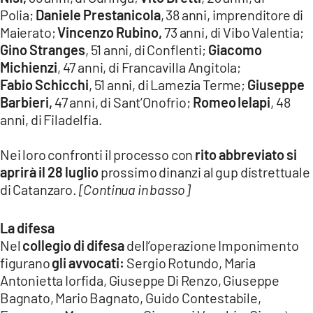
Polia;
Daniele
Prestanicola
, 38 anni, imprenditore di
Maierato;
Vincenzo Rubino,
73 anni, di Vibo Valentia;
Gino
Stranges
, 51 anni, di Conflenti;
Giacomo
Michienzi
, 47 anni, di Francavilla Angitola;
Fabio
Schicchi
, 51 anni, di Lamezia Terme;
Giuseppe
Barbieri,
47 anni, di Sant’Onofrio;
Romeo
Ielapi
, 48
anni, di Filadelfia.
Nei loro confronti il processo con
rito abbreviato si
aprirà il 28 luglio
prossimo dinanzi al gup distrettuale
di Catanzaro.
[Continua in basso]
La difesa
Nel
collegio di difesa
dell’operazione Imponimento
figurano
gli avvocati:
Sergio Rotundo, Maria
Antonietta Iorfida, Giuseppe Di Renzo, Giuseppe
Bagnato, Mario Bagnato, Guido Contestabile,