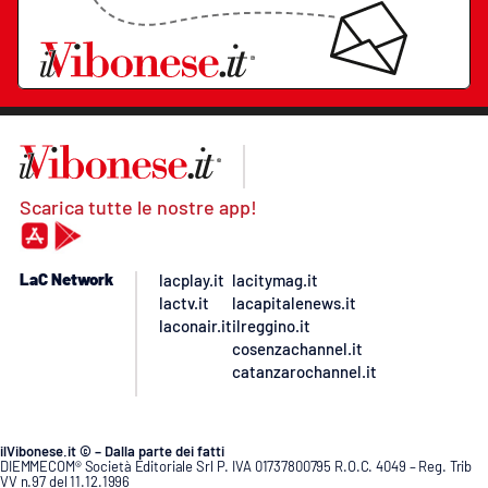
Scarica tutte le nostre app!
LaC Network
lacplay.it
lacitymag.it
lactv.it
lacapitalenews.it
laconair.it
ilreggino.it
cosenzachannel.it
catanzarochannel.it
ilVibonese.it © – Dalla parte dei fatti
DIEMMECOM® Società Editoriale Srl P. IVA 01737800795 R.O.C. 4049 – Reg. Trib
VV n.97 del 11.12.1996