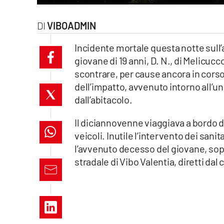
laconair.it
VIBOADMIN
lacitymag.it
Incidente mortale questa notte sull’a
giovane di 19 anni, D. N., di Melicucc
ilreggino.it
scontrare, per cause ancora in corso
cosenzachannel.it
dell’impatto, avvenuto intorno all’un
dall’abitacolo.
ilvibonese.it
Il diciannovenne viaggiava a bordo di 
catanzarochannel.it
veicoli. Inutile l’intervento dei sani
l’avvenuto decesso del giovane, sopr
lacapitalenews.it
stradale di Vibo Valentia, diretti 
App
Android