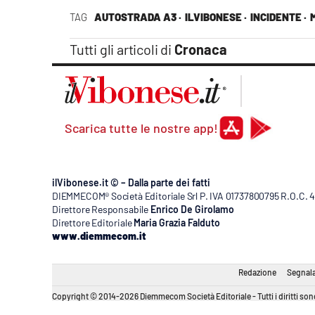
Apple
TAG
AUTOSTRADA A3 ·
ILVIBONESE ·
INCIDENTE ·
M
Tutti gli articoli di
Cronaca
Vai
Scarica tutte le nostre app!
ilVibonese.it © – Dalla parte dei fatti
DIEMMECOM® Società Editoriale Srl P. IVA 01737800795 R.O.C. 404
Direttore Responsabile
Enrico De Girolamo
Direttore Editoriale
Maria Grazia Falduto
www.diemmecom.it
Redazione
Segnala
Copyright © 2014-2026 Diemmecom Società Editoriale - Tutti i diritti sono