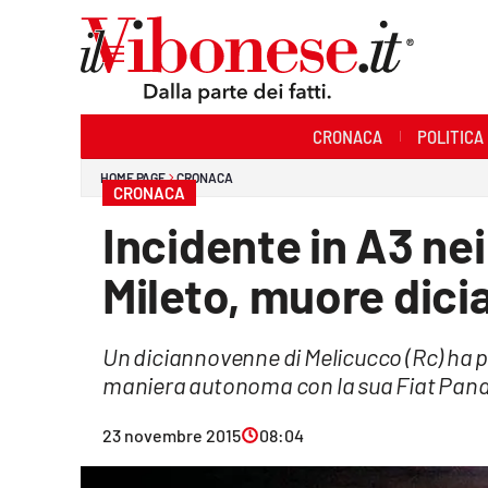
Sezioni
CRONACA
POLITICA
Cronaca
HOME PAGE
CRONACA
CRONACA
Politica
Incidente in A3 nei
Sanità
Mileto, muore dic
Ambiente
Un diciannovenne di Melicucco (Rc) ha p
Società
maniera autonoma con la sua Fiat Panda 
Cultura
23 novembre 2015
08:04
Economia e Lavoro