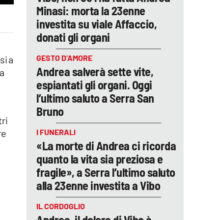
Minasi: morta la 23enne
investita su viale Affaccio,
donati gli organi
GESTO D’AMORE
si a
Andrea salverà sette vite,
sa
espiantati gli organi. Oggi
l’ultimo saluto a Serra San
Bruno
ri
I FUNERALI
re
«La morte di Andrea ci ricorda
quanto la vita sia preziosa e
fragile», a Serra l’ultimo saluto
alla 23enne investita a Vibo
IL CORDOGLIO
Andrea, il dolore di Vibo è