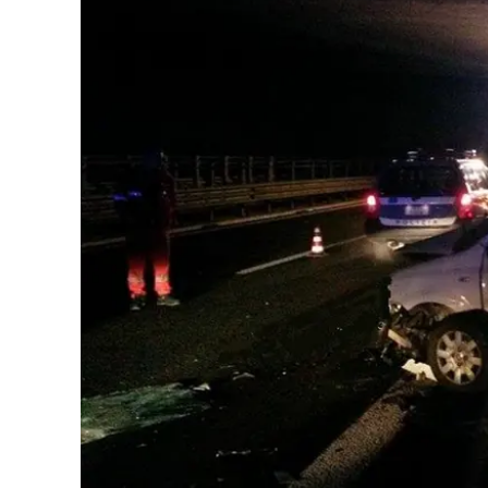
Eventi
Sport
Streaming
LaC TV
Lac Network
LaC OnAir
LaC
Network
lacplay.it
lactv.it