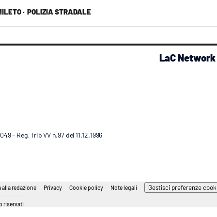
ILETO ·
POLIZIA STRADALE
LaC Network
9 – Reg. Trib VV n.97 del 11.12.1996
Gestisci preferenze cook
 alla redazione
Privacy
Cookie policy
Note legali
 riservati