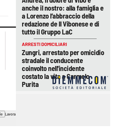
anche il nostro: alla famiglia e
a Lorenzo l’abbraccio della
redazione de Il Vibonese e di
tutto il Gruppo LaC
lacplay.it
lacitymag.it
lactv.it
lacapitalenews.it
ARRESTI DOMICILIARI
laconair.it
ilreggino.it
Zungri, arrestato per omicidio
cosenzachannel.it
stradale il conducente
catanzarochannel.it
coinvolto nell'incidente
costato la vita a Carmelo
Purita
ie
Lavora con noi