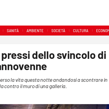
SANITÀ
AMBIENTE
SOCIETÀ
CULTURA
ECONOM
 pressi dello svincolo di
iannovenne
erso la vita questa notte andandosi a scontrare in
contro il muro di una galleria.