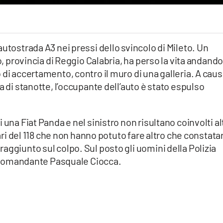
utostrada A3 nei pressi dello svincolo di Mileto. Un
o, provincia di Reggio Calabria, ha perso la vita andando
 di accertamento, contro il muro di una galleria. A cau
a di stanotte, l’occupante dell’auto è stato espulso
una Fiat Panda e nel sinistro non risultano coinvolti alt
tari del 118 che non hanno potuto fare altro che constata
aggiunto sul colpo. Sul posto gli uomini della Polizia
dal comandante Pasquale Ciocca.