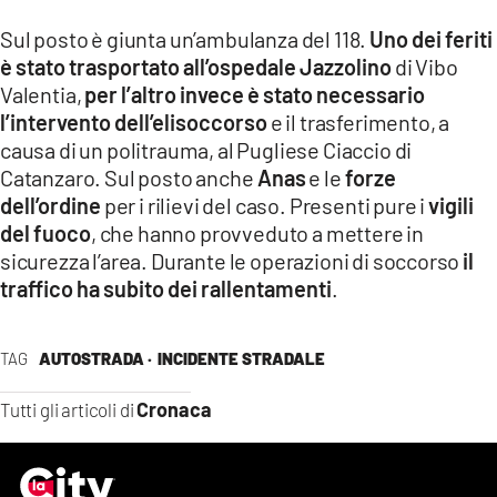
LACITYMAG.IT
Sul posto è giunta un’ambulanza del 118.
Uno dei feriti
è stato trasportato all’ospedale Jazzolino
di Vibo
ILREGGINO.IT
Valentia,
per l’altro invece è stato necessario
l’intervento dell’elisoccorso
e il trasferimento, a
COSENZACHANNEL.IT
causa di un politrauma, al Pugliese Ciaccio di
ILVIBONESE.IT
Catanzaro. Sul posto anche
Anas
e le
forze
dell’ordine
per i rilievi del caso. Presenti pure i
vigili
CATANZAROCHANNEL.IT
del fuoco
, che hanno provveduto a mettere in
sicurezza l’area. Durante le operazioni di soccorso
il
LACAPITALENEWS.IT
traffico ha subito dei rallentamenti
.
App
TAG
AUTOSTRADA ·
INCIDENTE STRADALE
ANDROID
Cronaca
Tutti gli articoli di
APPLE