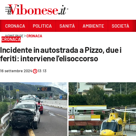
Vai
CRONACA
POLITICA
SANITÀ
AMBIENTE
SOCIETÀ
HOME PAGE
CRONACA
Sezioni
CRONACA
Incidente in autostrada a Pizzo, due i
CRONACA
feriti: interviene l'elisoccorso
POLITICA
16 settembre 2024
13:13
SANITÀ
AMBIENTE
SOCIETÀ
CULTURA
ECONOMIA E LAVORO