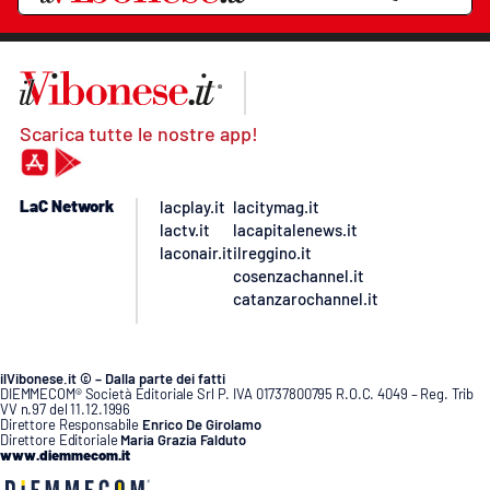
Scarica tutte le nostre app!
LaC Network
lacplay.it
lacitymag.it
lactv.it
lacapitalenews.it
laconair.it
ilreggino.it
cosenzachannel.it
catanzarochannel.it
ilVibonese.it © – Dalla parte dei fatti
DIEMMECOM® Società Editoriale Srl P. IVA 01737800795 R.O.C. 4049 – Reg. Trib
VV n.97 del 11.12.1996
Direttore Responsabile
Enrico De Girolamo
Direttore Editoriale
Maria Grazia Falduto
www.diemmecom.it