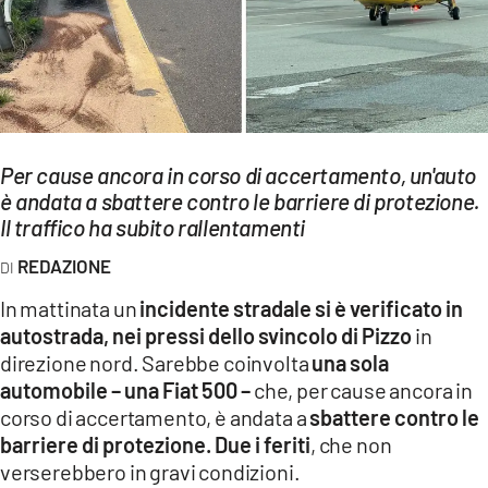
EVENTI
SPORT
Streaming
LAC TV
Per cause ancora in corso di accertamento, un'auto
è andata a sbattere contro le barriere di protezione.
LAC NETWORK
Il traffico ha subito rallentamenti
LAC ONAIR
REDAZIONE
In mattinata un
incidente stradale si è verificato in
LaC
autostrada, nei pressi dello svincolo di Pizzo
in
Network
direzione nord. Sarebbe coinvolta
una sola
LACPLAY.IT
automobile – una Fiat 500 –
che, per cause ancora in
corso di accertamento, è andata a
sbattere contro le
LACTV.IT
barriere di protezione. Due i feriti
, che non
LACONAIR.IT
verserebbero in gravi condizioni.