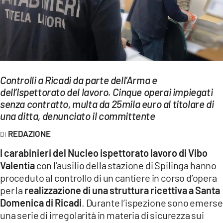
EVENTI
SPORT
Streaming
LAC TV
Controlli a Ricadi da parte dell’Arma e
dell’Ispettorato del lavoro. Cinque operai impiegati
LAC NETWORK
senza contratto, multa da 25mila euro al titolare di
una ditta, denunciato il committente
LAC ONAIR
REDAZIONE
LaC
I carabinieri del Nucleo ispettorato lavoro di Vibo
Network
Valentia
con l’ausilio della stazione di Spilinga hanno
LACPLAY.IT
proceduto al controllo di un cantiere in corso d’opera
per la
realizzazione di una struttura ricettiva a Santa
LACTV.IT
Domenica di Ricadi
. Durante l’ispezione sono emerse
una serie di irregolarità in materia di sicurezza sui
LACONAIR.IT