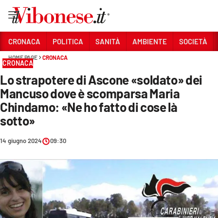
Vai
CRONACA
POLITICA
SANITÀ
AMBIENTE
SOCIETÀ
HOME PAGE
CRONACA
Sezioni
CRONACA
Lo strapotere di Ascone «soldato» dei
CRONACA
Mancuso dove è scomparsa Maria
POLITICA
Chindamo: «Ne ho fatto di cose là
sotto»
SANITÀ
AMBIENTE
14 giugno 2024
09:30
SOCIETÀ
CULTURA
ECONOMIA E LAVORO