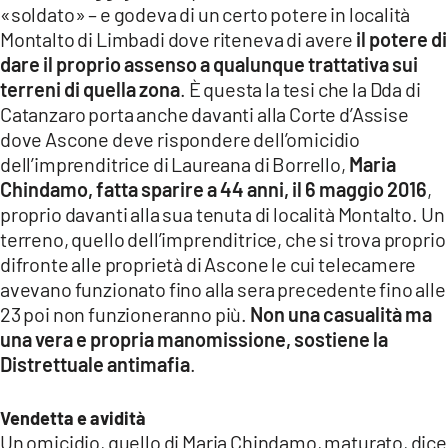
«soldato» – e godeva di un certo potere in località
LACITYMAG.IT
Montalto di Limbadi dove riteneva di avere
il potere di
dare il proprio assenso a qualunque trattativa sui
ILREGGINO.IT
terreni di quella zona
. È questa la tesi che la Dda di
COSENZACHANNEL.IT
Catanzaro porta anche davanti alla Corte d’Assise
dove Ascone deve rispondere dell’omicidio
ILVIBONESE.IT
dell’imprenditrice di Laureana di Borrello,
Maria
Chindamo, fatta sparire a 44 anni, il 6 maggio 2016
,
CATANZAROCHANNEL.IT
proprio davanti alla sua tenuta di località Montalto. Un
terreno, quello dell’imprenditrice, che si trova proprio
LACAPITALENEWS.IT
difronte alle proprietà di Ascone le cui telecamere
avevano funzionato fino alla sera precedente fino alle
App
23 poi non funzioneranno più.
Non una casualità ma
ANDROID
una vera e propria manomissione, sostiene la
Distrettuale antimafia
.
APPLE
Vendetta e avidità
Un omicidio, quello di Maria Chindamo, maturato, dice