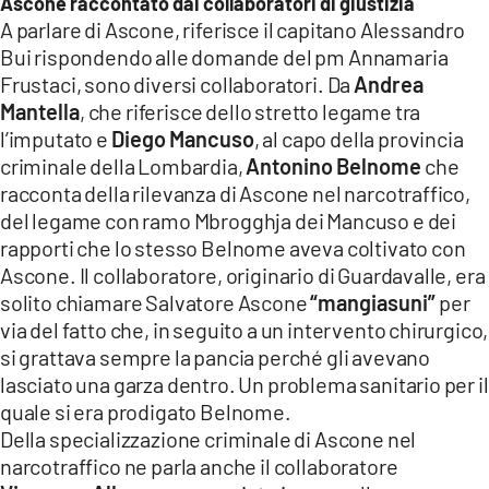
Ascone raccontato dai collaboratori di giustizia
A parlare di Ascone, riferisce il capitano Alessandro
Bui rispondendo alle domande del pm Annamaria
Frustaci, sono diversi collaboratori. Da
Andrea
Mantella
, che riferisce dello stretto legame tra
l’imputato e
Diego Mancuso
, al capo della provincia
criminale della Lombardia,
Antonino Belnome
che
racconta della rilevanza di Ascone nel narcotraffico,
del legame con ramo Mbrogghja dei Mancuso e dei
rapporti che lo stesso Belnome aveva coltivato con
Ascone. Il collaboratore, originario di Guardavalle, era
solito chiamare Salvatore Ascone
“mangiasuni”
per
via del fatto che, in seguito a un intervento chirurgico,
si grattava sempre la pancia perché gli avevano
lasciato una garza dentro. Un problema sanitario per il
quale si era prodigato Belnome.
Della specializzazione criminale di Ascone nel
narcotraffico ne parla anche il collaboratore