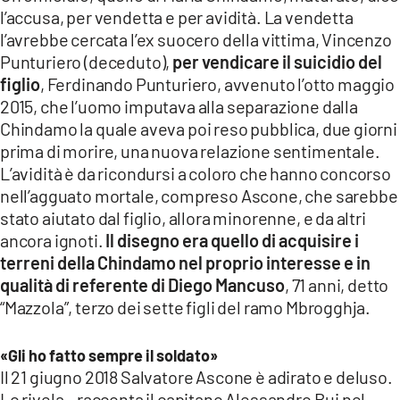
l’accusa, per vendetta e per avidità. La vendetta
l’avrebbe cercata l’ex suocero della vittima, Vincenzo
Punturiero (deceduto),
per vendicare il suicidio del
figlio
, Ferdinando Punturiero, avvenuto l’otto maggio
2015, che l’uomo imputava alla separazione dalla
Chindamo la quale aveva poi reso pubblica, due giorni
prima di morire, una nuova relazione sentimentale.
L’avidità è da ricondursi a coloro che hanno concorso
nell’agguato mortale, compreso Ascone, che sarebbe
stato aiutato dal figlio, allora minorenne, e da altri
ancora ignoti.
Il disegno era quello di acquisire i
terreni della Chindamo nel proprio interesse e in
qualità di referente di Diego Mancuso
, 71 anni, detto
“Mazzola”, terzo dei sette figli del ramo Mbrogghja.
«Gli ho fatto sempre il soldato»
Il 21 giugno 2018 Salvatore Ascone è adirato e deluso.
Lo rivela – racconta il capitano Alessandro Bui nel