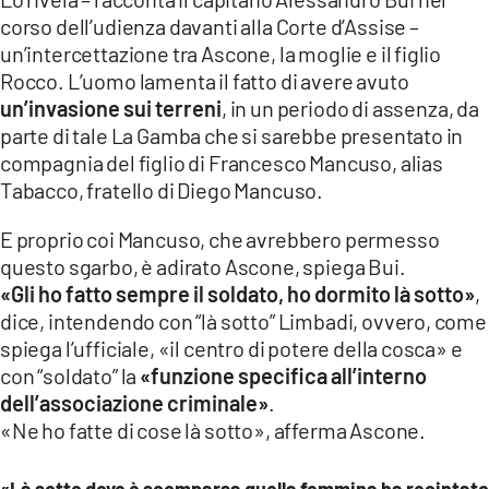
corso dell’udienza davanti alla Corte d’Assise –
un’intercettazione tra Ascone, la moglie e il figlio
Rocco. L’uomo lamenta il fatto di avere avuto
un’invasione sui terreni
, in un periodo di assenza, da
parte di tale La Gamba che si sarebbe presentato in
compagnia del figlio di Francesco Mancuso, alias
Tabacco, fratello di Diego Mancuso.
E proprio coi Mancuso, che avrebbero permesso
questo sgarbo, è adirato Ascone, spiega Bui.
«Gli ho fatto sempre il soldato, ho dormito là sotto»
,
dice, intendendo con “là sotto” Limbadi, ovvero, come
spiega l’ufficiale, «il centro di potere della cosca» e
con “soldato” la
«funzione specifica all’interno
dell’associazione criminale»
.
«Ne ho fatte di cose là sotto», afferma Ascone.
«Là sotto dove è scomparsa quella femmina ha recintato