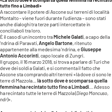
tutto fino a Limbadi»
A raccontare il potere di Ascone sui terreni di località
Montalto – viene fuori durante l’udienza – sono stati
anche dialoghi tra terze parti intercettate in
conciliaboli tra loro.
È il caso di un incontro tra
Michele Galati
, a capo della
‘ndrina di Paravati,
Angelo Bartone
, ritenuto
appartenente alla medesima ‘ndrina, e
Giuseppe
Antonio Accorinti
, capo locale di Zungri.
Il gruppo, il 16 marzo 2018, si trova a parlare di Turi che
deve dei soldi a Galati, e si commenta il fatto che
Ascone sta comprando altri terreni «là dove ci sono le
terre di Mazzola…
là sotto dove è scomparsa quella
femmina ha recintato tutto fino a Limbadi
… Adesso
ha recintato tutte le terre di Mazzola (
Diego Mancuso,
ndr
)».