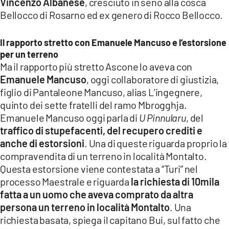
Vincenzo Albanese
, cresciuto in seno alla cosca
Bellocco di Rosarno ed ex genero di Rocco Bellocco.
Il rapporto stretto con Emanuele Mancuso e l’estorsione
per un terreno
Ma il rapporto più stretto Ascone lo aveva con
Emanuele Mancuso
, oggi collaboratore di giustizia,
figlio di Pantaleone Mancuso, alias L’ingegnere,
quinto dei sette fratelli del ramo Mbrogghja.
Emanuele Mancuso oggi parla di
U Pinnularu
, del
traffico di stupefacenti, del recupero crediti e
anche di estorsioni
. Una di queste riguarda proprio la
compravendita di un terreno in località Montalto.
Questa estorsione viene contestata a “Turi” nel
processo Maestrale e riguarda
la richiesta di 10mila
fatta a un uomo che aveva comprato da altra
persona un terreno in località Montalto
. Una
richiesta basata, spiega il capitano Bui, sul fatto che