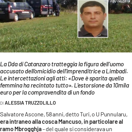
EVENTI
SPORT
Streaming
LAC TV
LAC NETWORK
La Dda di Catanzaro tratteggia la figura dell’uomo
LAC ONAIR
accusato dell’omicidio dell'imprenditrice a Limbadi.
Le intercettazioni agli atti: «Dove è sparita quella
femmina ha recintato tutto». L’estorsione da 10mila
LaC
euro per la compravendita di un fondo
Network
LACPLAY.IT
ALESSIA TRUZZOLILLO
Salvatore Ascone, 58 anni, detto Turi, o U Punnularu,
LACTV.IT
era intraneo alla cosca Mancuso, in particolare al
LACONAIR.IT
ramo Mbrogghja
– del quale si considerava un