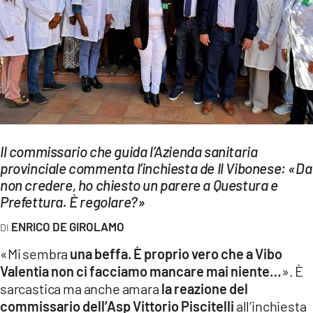
EVENTI
SPORT
Streaming
LAC TV
LAC NETWORK
Il commissario che guida l’Azienda sanitaria
LAC ONAIR
provinciale commenta l’inchiesta de Il Vibonese: «Da
non credere, ho chiesto un parere a Questura e
Prefettura. È regolare?»
LaC
Network
ENRICO DE GIROLAMO
LACPLAY.IT
«Mi sembra
una beffa. È proprio vero che a Vibo
Valentia non ci facciamo mancare mai niente…
». È
LACTV.IT
sarcastica ma anche amara
la reazione del
LACONAIR.IT
commissario dell’Asp Vittorio Piscitelli
all’inchiesta