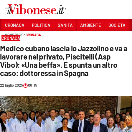
Vai
CRONACA
POLITICA
SANITÀ
AMBIENTE
SOCIETÀ
HOME PAGE
CRONACA
Sezioni
CRONACA
Medico cubano lascia lo Jazzolino e va a
CRONACA
lavorare nel privato, Piscitelli (Asp
POLITICA
Vibo): «Una beffa». E spunta un altro
caso: dottoressa in Spagna
SANITÀ
AMBIENTE
22 luglio 2025
06:15
SOCIETÀ
CULTURA
ECONOMIA E LAVORO