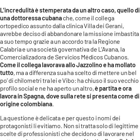
L’incredulità è stemperata da un altro caso, quello di
una dottoressa cubana
che, come il collega
ortopedico assunto dalla clinica Villa dei Gerani,
avrebbe deciso di abbandonare la missione imbastita
a suo tempo grazie a un accordo tra la Regione
Calabria e una società governativa de L’Avana, la
Comercializadora de Servicios Médicos Cubanos.
Come il collega lavorava allo Jazzolino e ha mollato
tutto
, ma a differenza sua ha scelto di mettere un bel
po’ di chilometri tra lei e Vibo: ha chiuso il suo vecchio
profilo social e ne ha aperto un altro,
è partita e ora
lavora in Spagna, dove sulla rete si presenta come di
origine colombiana
.
La questione è delicata e per questo i nomi dei
protagonisti li evitiamo. Non si tratta solo di legittime
scelte di professionisti che decidono di lavorare nel