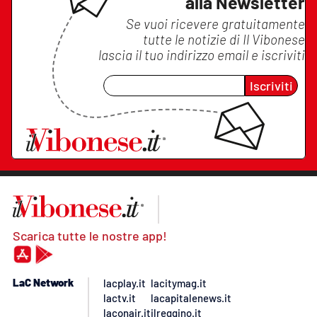
alla Newsletter
Se vuoi ricevere gratuitamente
tutte le notizie di
Il Vibonese
lascia il tuo indirizzo email e iscriviti
Iscriviti
Scarica tutte le nostre app!
LaC Network
lacplay.it
lacitymag.it
lactv.it
lacapitalenews.it
laconair.it
ilreggino.it