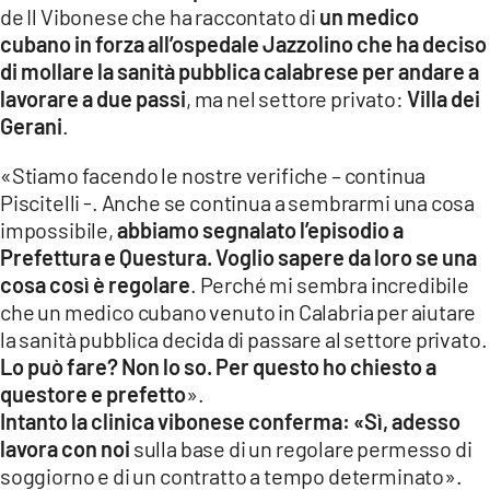
de Il Vibonese che ha raccontato di
un medico
LACITYMAG.IT
cubano in forza all’ospedale Jazzolino che ha deciso
di mollare la sanità pubblica calabrese per andare a
ILREGGINO.IT
lavorare a due passi
, ma nel settore privato:
Villa dei
COSENZACHANNEL.IT
Gerani
.
ILVIBONESE.IT
«Stiamo facendo le nostre verifiche – continua
Piscitelli -. Anche se continua a sembrarmi una cosa
CATANZAROCHANNEL.IT
impossibile,
abbiamo segnalato l’episodio a
Prefettura e Questura. Voglio sapere da loro se una
LACAPITALENEWS.IT
cosa così è regolare
. Perché mi sembra incredibile
che un medico cubano venuto in Calabria per aiutare
App
la sanità pubblica decida di passare al settore privato.
Lo può fare? Non lo so. Per questo ho chiesto a
ANDROID
questore e prefetto
».
APPLE
Intanto la clinica vibonese conferma: «Sì, adesso
lavora con noi
sulla base di un regolare permesso di
soggiorno e di un contratto a tempo determinato».