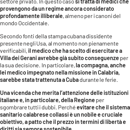
settore privato. In questo caso
si tratta di medici che
provengono da un regime ancora considerato
profondamente illiberale
, almeno per i canoni del
mondo Occidentale.
Secondo fonti della stampa cubana dissidente
presente negli Usa, al momento non pienamente
verificabili,
il medico che ha scelto di esercitare a
Villa dei Gerani avrebbe già subito conseguenze
per
la sua decisione. In particolare,
la compagna, anche
lei medico impegnato nella missione in Calabria,
sarebbe stata trattenuta a Cuba
durante le ferie.
Una vicenda che merita l’attenzione delle istituzioni
italiane e, in particolare, della Regione
per
sgombrare tutti i dubbi. Perché
evitare che il sistema
sanitario calabrese collassi è un nobile e cruciale
obiettivo, a patto che il prezzo in termini di libertà e
diritti sia sempre sostenibile
.