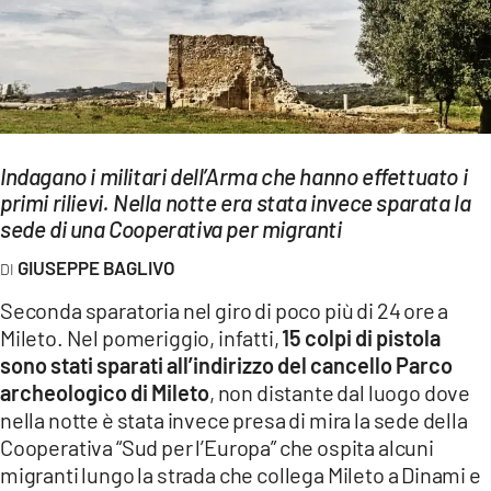
EVENTI
SPORT
Streaming
LAC TV
Indagano i militari dell’Arma che hanno effettuato i
primi rilievi. Nella notte era stata invece sparata la
LAC NETWORK
sede di una Cooperativa per migranti
LAC ONAIR
GIUSEPPE BAGLIVO
Seconda sparatoria nel giro di poco più di 24 ore a
LaC
Mileto. Nel pomeriggio, infatti,
15 colpi di pistola
Network
sono stati sparati all’indirizzo del cancello Parco
LACPLAY.IT
archeologico di Mileto
, non distante dal luogo dove
nella notte è stata invece presa di mira la sede della
LACTV.IT
Cooperativa “Sud per l’Europa” che ospita alcuni
LACONAIR.IT
migranti lungo la strada che collega Mileto a Dinami e