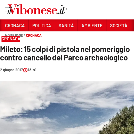
Vai
CRONACA
POLITICA
SANITÀ
AMBIENTE
SOCIETÀ
HOME PAGE
CRONACA
Sezioni
CRONACA
Mileto: 15 colpi di pistola nel pomeriggio
CRONACA
contro cancello del Parco archeologico
POLITICA
2 giugno 2017
18:41
SANITÀ
AMBIENTE
SOCIETÀ
CULTURA
ECONOMIA E LAVORO