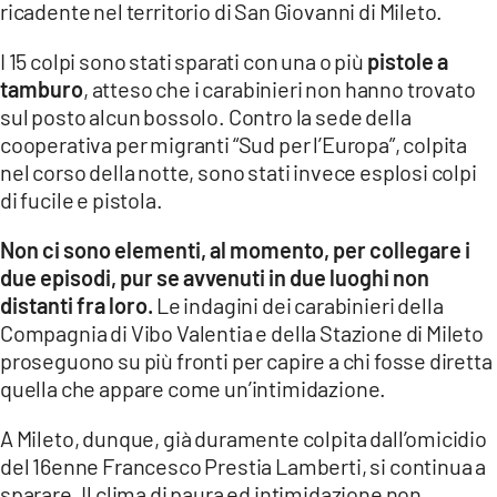
ricadente nel territorio di San Giovanni di Mileto.
LACITYMAG.IT
I 15 colpi sono stati sparati con una o più
pistole a
ILREGGINO.IT
tamburo
, atteso che i carabinieri non hanno trovato
sul posto alcun bossolo. Contro la sede della
COSENZACHANNEL.IT
cooperativa per migranti “Sud per l’Europa”, colpita
nel corso della notte, sono stati invece esplosi colpi
ILVIBONESE.IT
di fucile e pistola.
CATANZAROCHANNEL.IT
Non ci sono elementi, al momento, per collegare i
LACAPITALENEWS.IT
due episodi, pur se avvenuti in due luoghi non
distanti fra loro.
Le indagini dei carabinieri della
Compagnia di Vibo Valentia e della Stazione di Mileto
App
proseguono su più fronti per capire a chi fosse diretta
ANDROID
quella che appare come un’intimidazione.
APPLE
A Mileto, dunque, già duramente colpita dall’omicidio
del 16enne Francesco Prestia Lamberti, si continua a
sparare. Il clima di paura ed intimidazione non