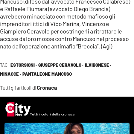
Mancuso (difeso dall’avvocato Francesco Calabrese)
e Raffaele Fiumara (avvocato Diego Brancia)
avrebbero minacciato con metodo mafioso gli
imprenditori ittici di Vibo Marina, Vincenzo e
Giampiero Ceravolo per costringerli a ritrattare le
accuse da loro mosse contro Mancuso nel processo
nato dall’operazione antimafia “Breccia”. (Agi)
TAG
ESTORSIONI ·
GIUSEPPE CERAVOLO ·
ILVIBONESE ·
MINACCE ·
PANTALEONE MANCUSO
Cronaca
Tutti gli articoli di