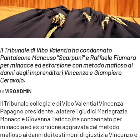
EVENTI
SPORT
Streaming
LAC TV
Il Tribunale di Vibo Valentia ha condannato
Pantaleone Mancuso "Scarpuni" e Raffaele Fiumara
LAC NETWORK
per minacce ed estorsione con metodo mafioso ai
danni degli imprenditori Vincenzo e Giampiero
LAC ONAIR
Ceravolo.
VIBOADMIN
LaC
Network
Il Tribunale collegiale di Vibo Valentia (Vincenza
LACPLAY.IT
Papagno presidente, a latere i giudici Mariagrazia
Monaco e Giovanna Taricco) ha condannato per
LACTV.IT
minaccia ed estorsione aggravata dal metodo
mafioso ai danni dei testimoni di giustizia Vincenzo e
LACONAIR.IT