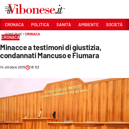
Vai
CRONACA
POLITICA
SANITÀ
AMBIENTE
SOCIETÀ
HOME PAGE
CRONACA
Sezioni
CRONACA
Minacce a testimoni di giustizia,
CRONACA
condannati Mancuso e Fiumara
POLITICA
14 ottobre 2015
18:53
SANITÀ
AMBIENTE
SOCIETÀ
CULTURA
ECONOMIA E LAVORO