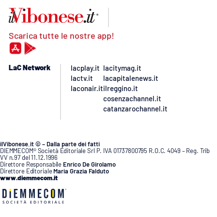
Scarica tutte le nostre app!
LaC Network
lacplay.it
lacitymag.it
lactv.it
lacapitalenews.it
laconair.it
ilreggino.it
cosenzachannel.it
catanzarochannel.it
ilVibonese.it © – Dalla parte dei fatti
DIEMMECOM® Società Editoriale Srl P. IVA 01737800795 R.O.C. 4049 – Reg. Trib
VV n.97 del 11.12.1996
Direttore Responsabile
Enrico De Girolamo
Direttore Editoriale
Maria Grazia Falduto
www.diemmecom.it