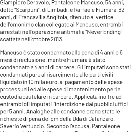
Giampiero Ceravolo, Pantaleone Mancuso, 54 anni,
LACITYMAG.IT
detto “Scarpuni”, di Limbadi, e Raffaele Fiumara, 62
anni, di Francavilla Angitola, ritenuto al vertice
ILREGGINO.IT
dell’omonimo clan collegato ai Mancuso, entrambi
arrestati nell’operazione antimafia “Never Ending”
COSENZACHANNEL.IT
scattata nell’ottobre 2013.
ILVIBONESE.IT
Mancuso è stato condannato alla pena di 4 anni e 6
CATANZAROCHANNEL.IT
mesi di reclusione, mentre Fiumara è stato
condannato a 4 anni di carcere. Gli imputati sono stati
LACAPITALENEWS.IT
condannati pure al risarcimento alle parti civili
liquidato in 10 mila euro, al pagamento delle spese
App
processuali ed alle spese di mantenimento per la
custodia cautelare in carcere. Applicata inoltre ad
ANDROID
entrambi gli imputati l’interdizione dai pubblici uffici
per 5 anni. Analoghe alle condanne erano state le
APPLE
richieste di pena del pm della Dda di Catanzaro,
Saverio Vertuccio. Secondo l’accusa, Pantaleone