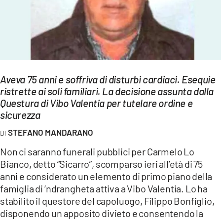
EVENTI
SPORT
Streaming
LAC TV
Aveva 75 anni e soffriva di disturbi cardiaci. Esequie
ristrette ai soli familiari. La decisione assunta dalla
LAC NETWORK
Questura di Vibo Valentia per tutelare ordine e
sicurezza
LAC ONAIR
STEFANO MANDARANO
LaC
Non ci saranno funerali pubblici per Carmelo Lo
Network
Bianco, detto “Sicarro”, scomparso ieri all’età di 75
LACPLAY.IT
anni e considerato un elemento di primo piano della
famiglia di ‘ndrangheta attiva a Vibo Valentia. Lo ha
LACTV.IT
stabilito il questore del capoluogo, Filippo Bonfiglio,
disponendo un apposito divieto e consentendo la
LACONAIR.IT