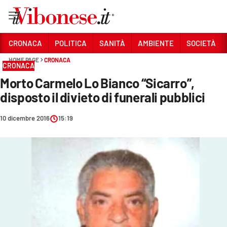
Vai
CRONACA
POLITICA
SANITÀ
AMBIENTE
SOCIETÀ
HOME PAGE
CRONACA
Sezioni
CRONACA
Morto Carmelo Lo Bianco “Sicarro”,
CRONACA
disposto il divieto di funerali pubblici
POLITICA
10 dicembre 2016
15:19
SANITÀ
AMBIENTE
SOCIETÀ
CULTURA
ECONOMIA E LAVORO