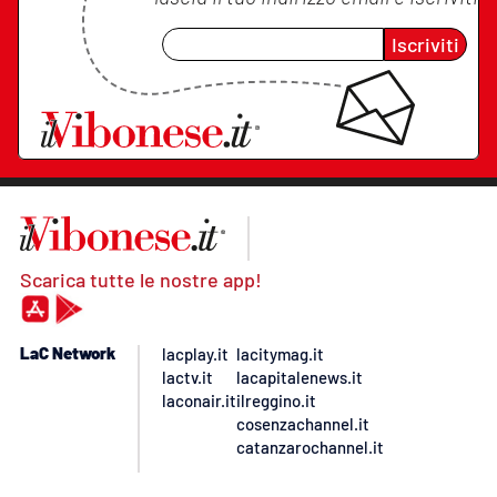
Iscriviti
Scarica tutte le nostre app!
LaC Network
lacplay.it
lacitymag.it
lactv.it
lacapitalenews.it
laconair.it
ilreggino.it
cosenzachannel.it
catanzarochannel.it