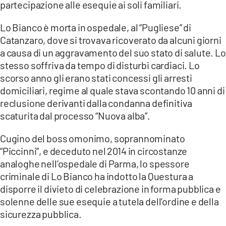
partecipazione alle esequie ai soli familiari.
LACITYMAG.IT
Lo Bianco è morta in ospedale, al “Pugliese” di
ILREGGINO.IT
Catanzaro, dove si trovava ricoverato da alcuni giorni
a causa di un aggravamento del suo stato di salute. Lo
COSENZACHANNEL.IT
stesso soffriva da tempo di disturbi cardiaci. Lo
scorso anno gli erano stati concessi gli arresti
ILVIBONESE.IT
domiciliari, regime al quale stava scontando 10 anni di
CATANZAROCHANNEL.IT
reclusione derivanti dalla condanna definitiva
scaturita dal processo “Nuova alba”.
LACAPITALENEWS.IT
Cugino del boss omonimo, soprannominato
“Piccinni”, e deceduto nel 2014 in circostanze
App
analoghe nell’ospedale di Parma, lo spessore
ANDROID
criminale di Lo Bianco ha indotto la Questura a
disporre il divieto di celebrazione in forma pubblica e
APPLE
solenne delle sue esequie a tutela dell’ordine e della
sicurezza pubblica.