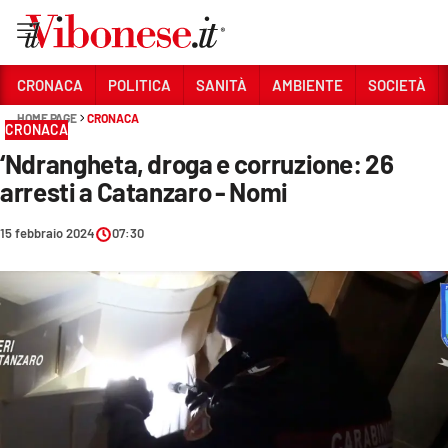
Vai
CRONACA
POLITICA
SANITÀ
AMBIENTE
SOCIETÀ
HOME PAGE
CRONACA
Sezioni
CRONACA
‘Ndrangheta, droga e corruzione: 26
CRONACA
arresti a Catanzaro - Nomi
POLITICA
15 febbraio 2024
07:30
SANITÀ
AMBIENTE
SOCIETÀ
CULTURA
ECONOMIA E LAVORO