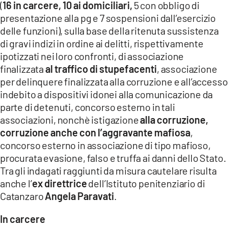
(
16 in carcere, 10 ai domiciliari,
5 con obbligo di
LACITYMAG.IT
presentazione alla pg e 7 sospensioni dall’esercizio
delle funzioni), sulla base della ritenuta sussistenza
ILREGGINO.IT
di gravi indizi in ordine ai delitti, rispettivamente
ipotizzati nei loro confronti, di associazione
COSENZACHANNEL.IT
finalizzata
al traffico di stupefacenti
, associazione
ILVIBONESE.IT
per delinquere finalizzata alla corruzione e all’accesso
indebito a dispositivi idonei alla comunicazione da
CATANZAROCHANNEL.IT
parte di detenuti, concorso esterno in tali
associazioni, nonchè istigazione
alla corruzione,
LACAPITALENEWS.IT
corruzione anche con l’aggravante mafiosa
,
concorso esterno in associazione di tipo mafioso,
App
procurata evasione, falso e truffa ai danni dello Stato.
Tra gli indagati raggiunti da misura cautelare risulta
ANDROID
anche l’
ex direttrice
dell’Istituto penitenziario di
APPLE
Catanzaro
Angela Paravati
.
In carcere