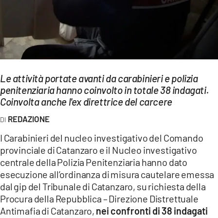
EVENTI
SPORT
Streaming
LAC TV
Le attività portate avanti da carabinieri e polizia
penitenziaria hanno coinvolto in totale 38 indagati.
LAC NETWORK
Coinvolta anche l'ex direttrice del carcere
LAC ONAIR
REDAZIONE
I Carabinieri del nucleo investigativo del Comando
LaC
provinciale di Catanzaro e il Nucleo investigativo
Network
centrale della Polizia Penitenziaria hanno dato
LACPLAY.IT
esecuzione all’ordinanza di misura cautelare emessa
dal gip del Tribunale di Catanzaro, su richiesta della
LACTV.IT
Procura della Repubblica – Direzione Distrettuale
LACONAIR.IT
Antimafia di Catanzaro,
nei confronti di 38 indagati