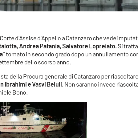
n Corte d’Assise d’Appello a Catanzaro che vede imputat
rtalotta, Andrea Patania, Salvatore Lopreiato.
Si tratta
a”
tornato in secondo grado dopo un annullamento co
 settembre dello scorso anno.
sta della Procura generale di Catanzaro per riascoltare
en Ibrahimi e Vasvi Beluli.
Non saranno invece riascoltat
niele Bono.