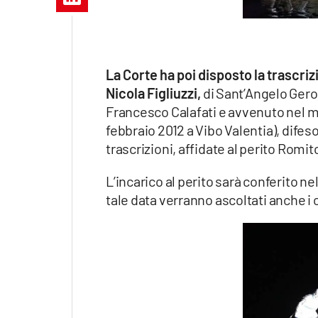
Apple
La Corte ha poi disposto la trascri
Vai
Nicola Figliuzzi,
di Sant’Angelo Geroc
Francesco Calafati e avvenuto nel m
febbraio 2012 a Vibo Valentia), dife
trascrizioni, affidate al perito Romit
L’incarico al perito sarà conferito n
tale data verranno ascoltati anche i c