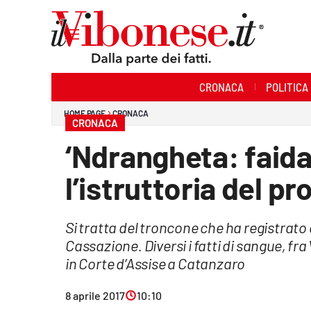
Sezioni
CRONACA
POLITICA
Cronaca
HOME PAGE
CRONACA
CRONACA
Politica
‘Ndrangheta: faida
Sanità
l’istruttoria del p
Ambiente
Si tratta del troncone che ha registrato
Società
Cassazione. Diversi i fatti di sangue, fr
Cultura
in Corte d’Assise a Catanzaro
Economia e Lavoro
8 aprile 2017
10:10