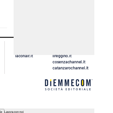
lacplay.it
lacitymag.it
lactv.it
lacapitalenews.it
laconair.it
ilreggino.it
cosenzachannel.it
catanzarochannel.it
ie
Lavora con noi