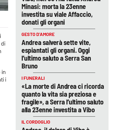
Minasi: morta la 23enne
investita su viale Affaccio,
donati gli organi
GESTO D’AMORE
i
Andrea salverà sette vite,
 di
espiantati gli organi. Oggi
n
l’ultimo saluto a Serra San
Bruno
 in
I FUNERALI
i i
«La morte di Andrea ci ricorda
quanto la vita sia preziosa e
fragile», a Serra l’ultimo saluto
alla 23enne investita a Vibo
IL CORDOGLIO
Andrea, il dolore di Vibo è