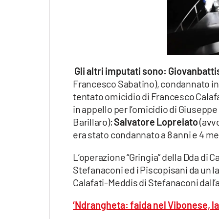
Gli altri imputati sono:
Giovanbattis
Francesco Sabatino), condannato in 
tentato omicidio di Francesco Calaf
in appello per l’omicidio di Giuseppe
Barillaro);
Salvatore Lopreiato
(avvo
era stato condannato a 8 anni e 4 mes
L’operazione “Gringia” della Dda di C
Stefanaconi ed i Piscopisani da un lat
Calafati-Meddis di Stefanaconi dall’a
‘Ndrangheta: faida nel Vibonese, la