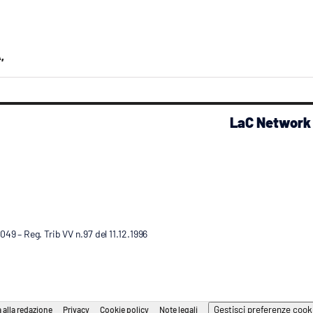
,
LaC Network
9 – Reg. Trib VV n.97 del 11.12.1996
Gestisci preferenze cook
 alla redazione
Privacy
Cookie policy
Note legali