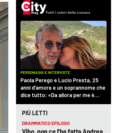
PIÙ LETTI
DRAMMATICO EPILOGO
Vibo, non ce l’ha fatta Andrea