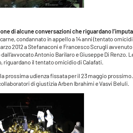
zione di alcune conversazioni che riguardano l’imput
arne, condannato in appello a 14 anni (tentato omicidi
arzo 2012 a Stefanaconi e Francesco Scrugli avvenuto
so dall’avvocato Antonio Barilaro e Giuseppe Di Renzo. L
o, riguardano il tentato omicidio di Calafati.
ella prossima udienza fissata per il 23 maggio prossimo.
ollaboratori di giustizia Arben Ibrahimi e Vasvi Beluli.