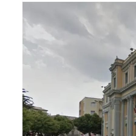
Eventi
Sport
Streaming
LaC TV
Lac Network
LaC OnAir
LaC
Network
lacplay.it
lactv.it