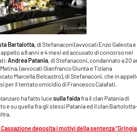
ta Bartalotta,
di Stefanaconi (avvocati Enzo Galeota e
appello a 8 anni e 4 mesi ed accusato di concorso nel
ati;
Andrea Patania
, di Stefanaconi, condannato a 20 a
 Matina, (avvocati Gianfranco Giunta e Tiziana
cato Marcella Belcastro), di Stefanaconi, che in appell
i per il tentato omicidio di Francesco Calafati.
atanzaro ha fatto luce
sulla faida
fra il clan Patania di
o e su quella fra gli stessi Patania ed il clan Bartolotta
ltra.
 Cassazione deposita i motivi della sentenza “Gringia