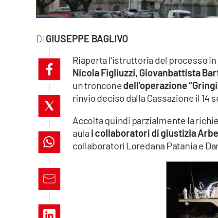
laconair.it
lacitymag.it
GIUSEPPE BAGLIVO
Riaperta l’istruttoria del processo i
ilreggino.it
Nicola Figliuzzi, Giovanbattista Ba
cosenzachannel.it
un troncone
dell’operazione “Gringi
rinvio deciso dalla Cassazione il 14
ilvibonese.it
Accolta quindi parzialmente la richie
catanzarochannel.it
aula
i collaboratori di giustizia Arb
collaboratori Loredana Patania e Da
lacapitalenews.it
App
Android