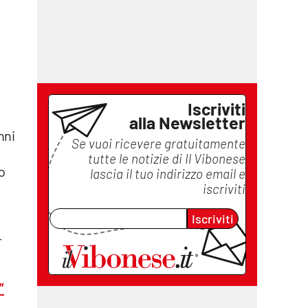
Iscriviti
alla Newsletter
nni
Se vuoi ricevere gratuitamente
tutte le notizie di
Il Vibonese
o
lascia il tuo indirizzo email e
iscriviti
Iscriviti
-
”